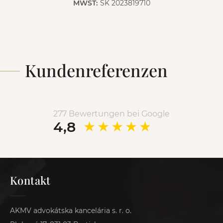
MWST:
SK 2023819710
Kundenreferenzen
277 Bewertungen bei Google
4,8
Kontakt
AKMV advokátska kancelária s. r. o.