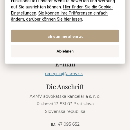
Funktionalität unserer Website bewerten und Werbung
auf Sie ausrichten können.
Hier finden Sie die Cookie-
Einstellungen
.
Sie können Ihre Präferenzen einfach
SENDEN
ändern, darüber können Sie hier lesen
.
A
Ich stimme allem zu
l
Handy
t
e
+421 915 046 749
(8-18 h Mo-Fri)
Ablehnen
r
n
E-mail
a
t
recepcia@akmv.sk
i
v
Die Anschrift
e
:
AKMV advokátska kancelária s. r. o.
Pluhová 17, 831 03 Bratislava
Slovenská republika
ID:
47 095 652