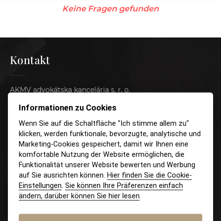
Keine Fragen gefunden
Kontakt
AKMV advokátska kancelária s. r. o.
Pluhová 17, 831 03 Bratislava
Informationen zu Cookies
Wenn Sie auf die Schaltfläche "Ich stimme allem zu"
Tel.:
+421 (2) 4333 3509
klicken, werden funktionale, bevorzugte, analytische und
Handy:
+421 915 046 749
Marketing-Cookies gespeichert, damit wir Ihnen eine
E-mail:
recepcia@akmv.sk
komfortable Nutzung der Website ermöglichen, die
Funktionalität unserer Website bewerten und Werbung
auf Sie ausrichten können.
Hier finden Sie die Cookie-
Einstellungen
.
Sie können Ihre Präferenzen einfach
ändern, darüber können Sie hier lesen
.
Dienstleistungen