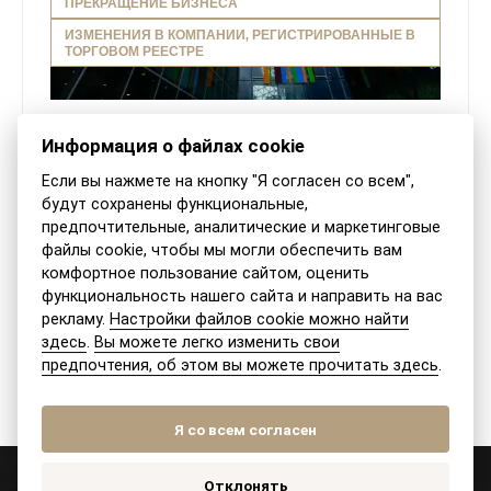
ПРЕКРАЩЕНИЕ БИЗНЕСА
ИЗМЕНЕНИЯ В КОМПАНИИ, РЕГИСТРИРОВАННЫЕ В
ТОРГОВОМ РЕЕСТРЕ
Объединение (слияние) компаний в
Информация о файлах cookie
Словакии
Если вы нажмете на кнопку "Я согласен со всем",
будут сохранены функциональные,
Одним из способов исчезновения компании
предпочтительные, аналитические и маркетинговые
считается ее слияние с другой компанией, которая
файлы cookie, чтобы мы могли обеспечить вам
станет ее правопреемником. Объединение это
комфортное пользование сайтом, оценить
функциональность нашего сайта и направить на вас
процесс, при котором...
рекламу.
Настройки файлов cookie можно найти
ПРОЧИТАТЬ СТАТЬЮ
здесь
.
Вы можете легко изменить свои
предпочтения, об этом вы можете прочитать здесь
.
Я со всем согласен
Отклонять