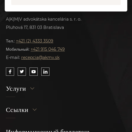
Контакт
A|K|M|V advokátska kancelária s. r. o.
Pluhová 17, 831 03 Bratislava
Тел.:
+421 (2) 4333 3509
Мобильный:
+421 915 046 749
E-mail:
recepcia@akmv.sk
Услуги
Ссылки
Информационный бюллетень