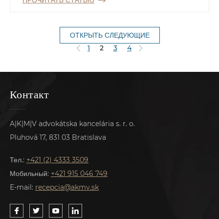
ПРОЧИТАТЬ СТАТЬЮ
ОТКРЫТЬ СЛЕДУЮЩИЕ
1
2
3
4
Контакт
A|K|M|V advokátska kancelária s. r. o.
Pluhová 17, 831 03 Bratislava
Тел.:
+421 (2) 4333 3509
Мобильный:
+421 915 046 749
E-mail:
recepcia@akmv.sk