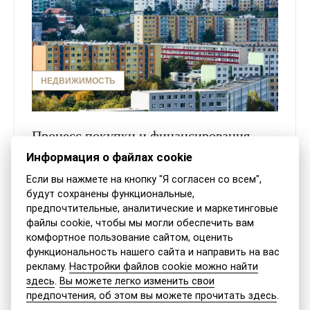
НЕДВИЖИМОСТЬ
Процесс покупки и финансирования
недвижимости в Словакии
Информация о файлах cookie
Каждая страна характеризируется определенными
Если вы нажмете на кнопку "Я согласен со всем",
будут сохранены функциональные,
спецификами, что также касается и недвижимостей.
предпочтительные, аналитические и маркетинговые
Наша адвокатская канцелярия проведет Вам краткий
файлы cookie, чтобы мы могли обеспечить вам
экскурс по процессу покупки/продажи...
комфортное пользование сайтом, оценить
функциональность нашего сайта и направить на вас
ПРОЧИТАТЬ СТАТЬЮ
рекламу.
Настройки файлов cookie можно найти
здесь
.
Вы можете легко изменить свои
предпочтения, об этом вы можете прочитать здесь
.