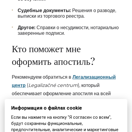
Судебные документы:
Решения о разводе,
выписки из торгового реестра.
Другое:
Справки о несудимости, нотариально
заверенные подписи.
Кто поможет мне
оформить апостиль?
Рекомендуем обратиться в
Легализационный
центр
(
Legalizačné centrum
), который
обеспечивает оформление апостиля на всей
территории Словакии, а также на иностранных
Информация о файлах cookie
документах:
Если вы нажмете на кнопку "Я согласен со всем",
будут сохранены функциональные,
Legalizačné centrum
предпочтительные, аналитические и маркетинговые