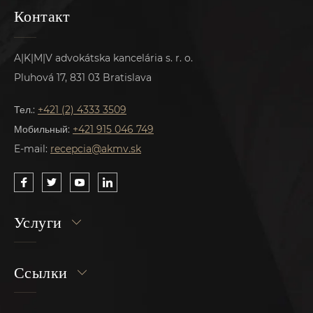
Контакт
A|K|M|V advokátska kancelária s. r. o.
Pluhová 17, 831 03 Bratislava
Тел.:
+421 (2) 4333 3509
Мобильный:
+421 915 046 749
E-mail:
recepcia@akmv.sk
Услуги
Ссылки