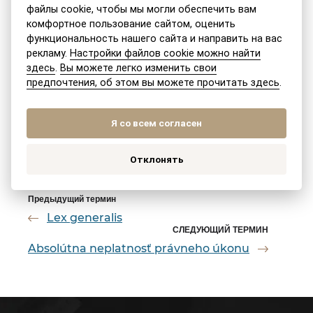
Pluhová 17
файлы cookie, чтобы мы могли обеспечить вам
831 03 Bratislava (Словацкая Республика)
комфортное пользование сайтом, оценить
функциональность нашего сайта и направить на вас
рекламу.
Настройки файлов cookie можно найти
Email:
office@legalizacnecentrum.sk
здесь
.
Вы можете легко изменить свои
предпочтения, об этом вы можете прочитать здесь
.
Тел.:
0907 999 909, +421 2 4333 3509
Они также помогут вам с обеспечением
Я со всем согласен
официальных (судебных) переводов
.
Отклонять
Предыдущий термин
Lex generalis
СЛЕДУЮЩИЙ ТЕРМИН
Absolútna neplatnosť právneho úkonu