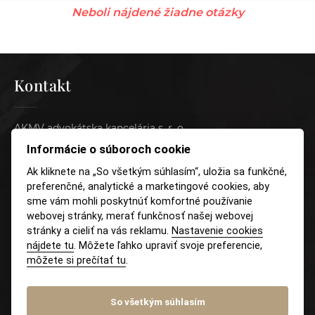
Neboli nájdené žiadne otázky
Kontakt
AKMV advokátska kancelária s. r. o.
Pluhová 17, 831 03 Bratislava
Informácie o súboroch cookie
Ak kliknete na „So všetkým súhlasím“, uložia sa funkčné,
Tel.:
+421 (2) 4333 3509
preferenčné, analytické a marketingové cookies, aby
Mobil:
+421 915 046 749
sme vám mohli poskytnúť komfortné používanie
webovej stránky, merať funkčnosť našej webovej
E-mail:
recepcia@akmv.sk
stránky a cieliť na vás reklamu.
Nastavenie cookies
nájdete tu
. Môžete ľahko upraviť svoje preferencie,
môžete si prečítať tu
.
Služby
So všetkým súhlasím