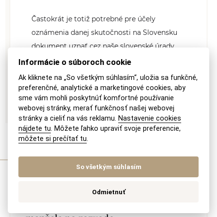
Častokrát je totiž potrebné pre účely
oznámenia danej skutočnosti na Slovensku
dokument uznať cez naše slovenské úrady
a súdy (napr....
Informácie o súboroch cookie
Ak kliknete na „So všetkým súhlasím“, uložia sa funkčné,
preferenčné, analytické a marketingové cookies, aby
ZISTIŤ VIAC
sme vám mohli poskytnúť komfortné používanie
webovej stránky, merať funkčnosť našej webovej
stránky a cieliť na vás reklamu.
Nastavenie cookies
nájdete tu
. Môžete ľahko upraviť svoje preferencie,
môžete si prečítať tu
.
Otázky z poradne
So všetkým súhlasím
Odmietnuť
Zodpovednosť za pôžičku bývalého