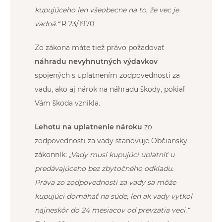
kupujúceho len všeobecne na to, že vec je
vadná.“
R 23/1970
Zo zákona máte tiež právo požadovať
náhradu nevyhnutných výdavkov
spojených s uplatnením zodpovednosti za
vadu, ako aj nárok na náhradu škody, pokiaľ
Vám škoda vznikla.
Lehotu na uplatnenie nároku
zo
zodpovednosti za vady stanovuje Občiansky
zákonník:
„Vady musí kupujúci uplatniť u
predávajúceho bez zbytočného odkladu.
Práva zo zodpovednosti za vady sa môže
kupujúci domáhať na súde, len ak vady vytkol
najneskôr do 24 mesiacov od prevzatia veci.“