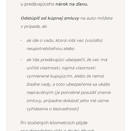
u predávajúceho
nárok na zľavu.
Odstúpiť od kúpnej zmluvy
na auto môžete
v prípade, ak:
ak ide o vadu, ktorá robí vec (vozidlo)
neupotrebiteľnou
alebo
ak Vás predávajúci ubezpečil, že vec má
určité vlastnosti, najmä vlastnosti
vymienené kupujúcim, alebo že nemá
žiadne vady, a toto ubezpečenie sa ukáže
nepravdivým (je potrebné posúdiť znenie
zmluvy, prípadne dokázať jeho iné ústne
vyhlásenia o bezvadnosti)
Pri stočených kilometroch pôjde
pravdepodobne skôr o druhý dôvod