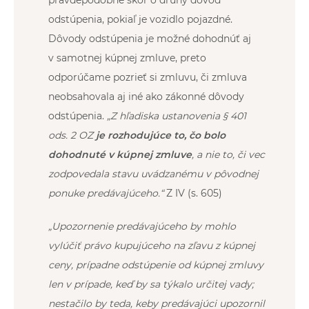
odstúpenia, pokiaľ je vozidlo pojazdné.
Dôvody odstúpenia je možné dohodnúť aj
v samotnej kúpnej zmluve, preto
odporúčame pozrieť si zmluvu, či zmluva
neobsahovala aj iné ako zákonné dôvody
odstúpenia.
„
Z hľadiska ustanovenia § 401
ods. 2 OZ
je rozhodujúce to, čo bolo
dohodnuté v kúpnej zmluve
, a nie to, či vec
zodpovedala stavu uvádzanému v pôvodnej
ponuke predávajúceho.“
Z IV (s. 605)
„Upozornenie predávajúceho by mohlo
vylúčiť právo kupujúceho na zľavu z kúpnej
ceny, prípadne odstúpenie od kúpnej zmluvy
len v prípade, keď by sa týkalo určitej vady;
nestačilo by teda, keby predávajúci upozornil