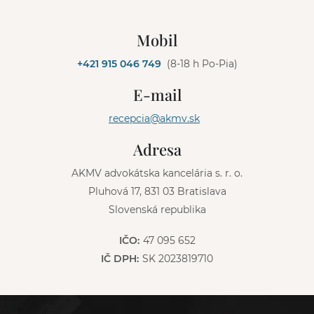
A
l
Mobil
t
e
+421 915 046 749
(8-18 h Po-Pia)
r
n
E-mail
a
t
recepcia@akmv.sk
i
v
Adresa
e
:
AKMV advokátska kancelária s. r. o.
Pluhová 17, 831 03 Bratislava
Slovenská republika
IČO:
47 095 652
IČ DPH:
SK 2023819710