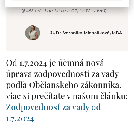
je dobre možné vrátenie pôvodného plnenia
(§ 458 ods. 1 druhá veta OZ).“
Z IV (s. 640)
JUDr. Veronika Michalíková, MBA
Od 1.7.2024 je účinná nová
úprava zodpovednosti za vady
podľa Občianskeho zákonníka,
viac si prečítate v našom článku:
Zodpovednosť za vady od
1.7.2024