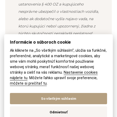
ustanovenia § 400 OZ a kupujúceho
nesprávne ubezpečil o vlastnostiach vozidla,
alebo ak dodatočne vyšla najavo vada, na
ktorú kupujúci nebol upozornený, žiadna z
týchto skutočností nezakladá neplatnosť
kúpnej zmluvy, ale ide o zodpovednosť
Informácie o súboroch cookie
predávajúceho v zmysle § 401 ods. 1 a 2 OZ.“ Z
Ak kliknete na „So všetkým súhlasím“, uložia sa funkčné,
IV (s. 601)
preferenčné, analytické a marketingové cookies, aby
sme vám mohli poskytnúť komfortné používanie
webovej stránky, merať funkčnosť našej webovej
„
Ak je kúpna zmluva neplatná alebo bola
stránky a cieliť na vás reklamu.
Nastavenie cookies
zrušená, môže sa jej účastník úspešne
nájdete tu
. Môžete ľahko upraviť svoje preferencie,
domáhať vrátenia svojho plnenia len za
môžete si prečítať tu
.
predpokladu, že je ochotný vrátiť
žalovanému to, čo sám prijal ako plnenie zo
So všetkým súhlasím
zmluvy (§ 457 ods. 1, § 76 OZ). To sa týka aj
prípadnej peňažnej náhrady za plnenie, ak nie
Odmietnuť