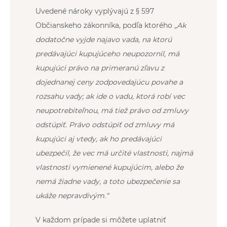
Uvedené nároky vyplývajú z § 597
Občianskeho zákonníka, podľa ktorého
„
Ak
dodatočne vyjde najavo vada, na ktorú
predávajúci kupujúceho neupozornil, má
kupujúci právo na primeranú zľavu z
dojednanej ceny zodpovedajúcu povahe a
rozsahu vady; ak ide o vadu, ktorá robí vec
neupotrebiteľnou, má tiež právo od zmluvy
odstúpiť. Právo odstúpiť od zmluvy má
kupujúci aj vtedy, ak ho predávajúci
ubezpečil, že vec má určité vlastnosti, najmä
vlastnosti vymienené kupujúcim, alebo že
nemá žiadne vady, a toto ubezpečenie sa
ukáže nepravdivým.“
V každom prípade si môžete uplatniť