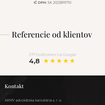
IČ DPH:
SK 2023819710
Referencie od klientov
277 hodnotení na Google
4,8
Kontakt
AKMV advokátska kancelária s. r. o.