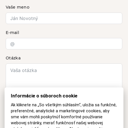
Vaše meno
E-mail
Otázka
Informácie o súboroch cookie
Ak kliknete na „So všetkým súhlasím“, uložia sa funkčné,
preferenčné, analytické a marketingové cookies, aby
sme vám mohli poskytnúť komfortné používanie
webovej stránky, merať funkčnosť našej webovej
Informácie o spracúvaní
osobných údajov