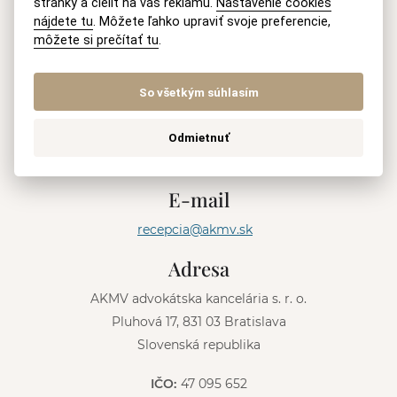
stránky a cieliť na vás reklamu.
Nastavenie cookies
nájdete tu
. Môžete ľahko upraviť svoje preferencie,
môžete si prečítať tu
.
ODOSLAŤ
So všetkým súhlasím
A
l
Mobil
t
Odmietnuť
e
+421 915 046 749
(8-18 h Po-Pia)
r
n
E-mail
a
t
recepcia@akmv.sk
i
v
Adresa
e
:
AKMV advokátska kancelária s. r. o.
Pluhová 17, 831 03 Bratislava
Slovenská republika
IČO:
47 095 652