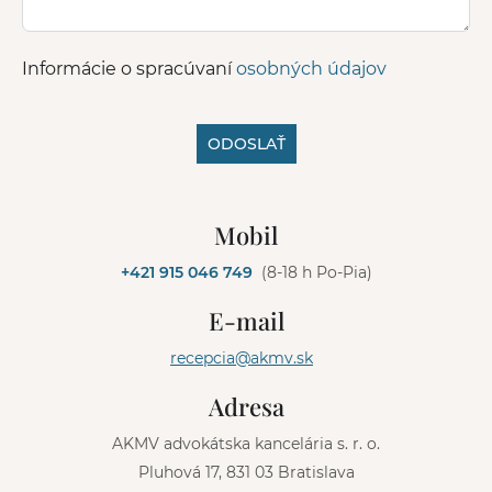
Informácie o spracúvaní
osobných údajov
ODOSLAŤ
A
l
Mobil
t
e
+421 915 046 749
(8-18 h Po-Pia)
r
n
E-mail
a
t
recepcia@akmv.sk
i
v
Adresa
e
:
AKMV advokátska kancelária s. r. o.
Pluhová 17, 831 03 Bratislava