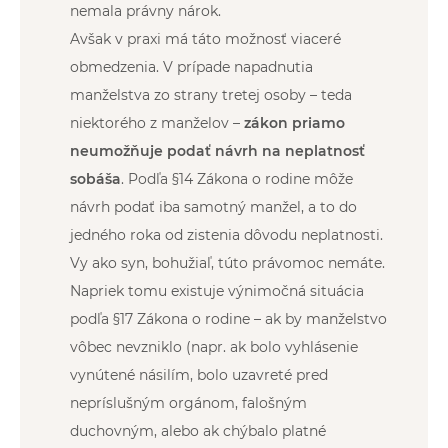
nemala právny nárok.
Avšak v praxi má táto možnosť viaceré
obmedzenia. V prípade napadnutia
manželstva zo strany tretej osoby – teda
niektorého z manželov –
zákon priamo
neumožňuje podať návrh na neplatnosť
sobáša
. Podľa §14 Zákona o rodine môže
návrh podať iba samotný manžel, a to do
jedného roka od zistenia dôvodu neplatnosti.
Vy ako syn, bohužiaľ, túto právomoc nemáte.
Napriek tomu existuje výnimočná situácia
podľa §17 Zákona o rodine – ak by manželstvo
vôbec nevzniklo (napr. ak bolo vyhlásenie
vynútené násilím, bolo uzavreté pred
nepríslušným orgánom, falošným
duchovným, alebo ak chýbalo platné