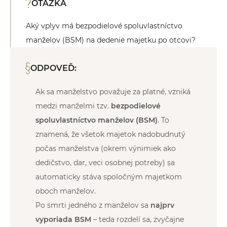
OTÁZKA
Aký vplyv má bezpodielové spoluvlastníctvo
manželov (BSM) na dedenie majetku po otcovi?
ODPOVEĎ:
Ak sa manželstvo považuje za platné, vzniká
medzi manželmi tzv.
bezpodielové
spoluvlastníctvo manželov (BSM)
. To
znamená, že všetok majetok nadobudnutý
počas manželstva (okrem výnimiek ako
dedičstvo, dar, veci osobnej potreby) sa
automaticky stáva spoločným majetkom
oboch manželov.
Po smrti jedného z manželov sa
najprv
vyporiada BSM
– teda rozdelí sa, zvyčajne