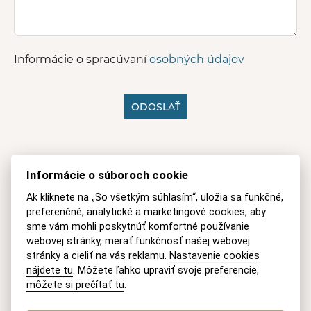
Informácie o spracúvaní
osobných údajov
ODOSLAŤ
A
l
Mobil
t
Informácie o súboroch cookie
e
+421 915 046 749
(8-18 h Po-Pia)
r
Ak kliknete na „So všetkým súhlasím“, uložia sa funkčné,
n
preferenčné, analytické a marketingové cookies, aby
E-mail
a
sme vám mohli poskytnúť komfortné používanie
t
webovej stránky, merať funkčnosť našej webovej
recepcia@akmv.sk
i
stránky a cieliť na vás reklamu.
Nastavenie cookies
v
Adresa
nájdete tu
. Môžete ľahko upraviť svoje preferencie,
e
:
môžete si prečítať tu
.
AKMV advokátska kancelária s. r. o.