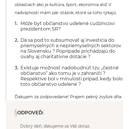
oblastiach ako je kultúra, šport, ekonómia atď. V
nadväznosti mám pár otázok, ktoré sa toho týkajú.
Môže byť občianstvo udelené cudzincovi
prezidentom SR?
Dá sa pod to subsumovať aj investícia do
priemyselných a nepriemyselných sektorov
na Slovensku ? Poprípade prichádzajú do
úvahy aj charitatívne dotácie ?
Existuje možnosť nadobudnúť tzv. „čestné
občianstvo“ ako tomu je v zahraničí ?
Respektíve bol v minulosti prípad, kedy bolo
toto občianstvo udelené ?
Ďakujem za zodpovedanie! Prajem pekný zvyšok dňa.
ODPOVEĎ:
Dobrý deň, ďakujeme za Váš dotaz.