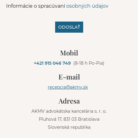
Informácie o spracúvaní
osobných údajov
ODOSLAŤ
A
l
Mobil
t
e
+421 915 046 749
(8-18 h Po-Pia)
r
n
E-mail
a
t
recepcia@akmv.sk
i
v
Adresa
e
:
AKMV advokátska kancelária s. r. o.
Pluhová 17, 831 03 Bratislava
Slovenská republika