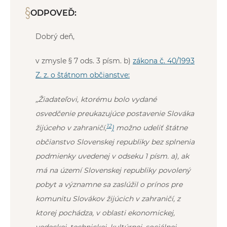
ODPOVEĎ:
Dobrý deň,
v zmysle § 7 ods. 3 písm. b)
zákona č. 40/1993
Z. z. o štátnom občianstve:
„Žiadateľovi, ktorému bolo vydané
osvedčenie preukazujúce postavenie Slováka
12
žijúceho v zahraničí,
)
možno udeliť štátne
občianstvo Slovenskej republiky bez splnenia
podmienky uvedenej v odseku 1 písm. a), ak
má na území Slovenskej republiky povolený
pobyt a významne sa zaslúžil o prínos pre
komunitu Slovákov žijúcich v zahraničí, z
ktorej pochádza, v oblasti ekonomickej,
vedeckej, technickej, kultúrnej, sociálnej