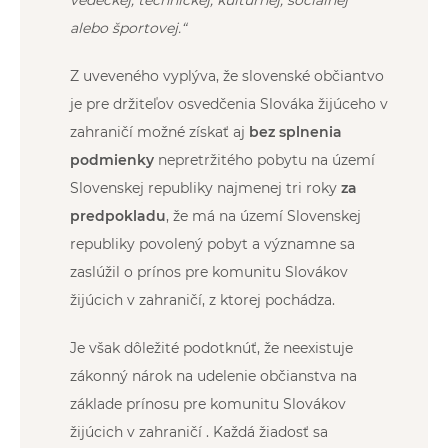
alebo športovej.“
Z uveveného vyplýva, že slovenské občiantvo
je pre držiteľov osvedčenia Slováka žijúceho v
zahraničí možné získať aj
bez splnenia
podmienky
nepretržitého pobytu na území
Slovenskej republiky najmenej tri roky
za
predpokladu
, že má na území Slovenskej
republiky povolený pobyt a významne sa
zaslúžil o prínos pre komunitu Slovákov
žijúcich v zahraničí, z ktorej pochádza.
Je však dôležité podotknúť, že neexistuje
zákonný nárok na udelenie občianstva na
základe prínosu pre komunitu Slovákov
žijúcich v zahraničí . Každá žiadosť sa