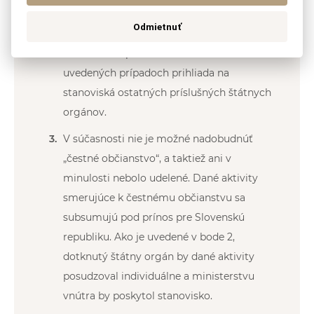
konkrétny čin alebo v akom rozsahu môže
Odmietnuť
byť považovaný za významný prínos pre
Slovenskú republiku. Ministerstvo vnútra v
uvedených prípadoch prihliada na
stanoviská ostatných príslušných štátnych
orgánov.
V súčasnosti nie je možné nadobudnúť
„čestné občianstvo“, a taktiež ani v
minulosti nebolo udelené. Dané aktivity
smerujúce k čestnému občianstvu sa
subsumujú pod prínos pre Slovenskú
republiku. Ako je uvedené v bode 2,
dotknutý štátny orgán by dané aktivity
posudzoval individuálne a ministerstvu
vnútra by poskytol stanovisko.