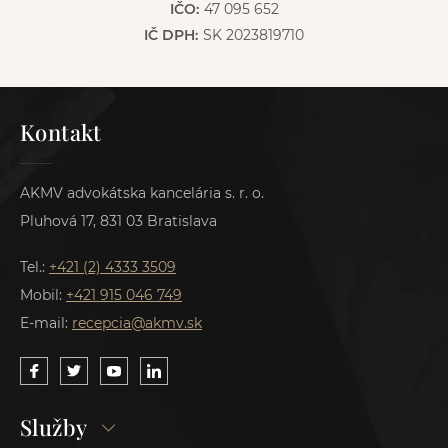
IČO:
47 095 652
IČ DPH:
SK 2023819710
Kontakt
AKMV advokátska kancelária s. r. o.
Pluhová 17, 831 03 Bratislava
Tel.:
+421 (2) 4333 3509
Mobil:
+421 915 046 749
E-mail:
recepcia@akmv.sk
Služby