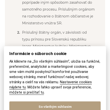
poprípade iným spôsobom zasahovať do
samotného procesu. Príslušným orgánom
na rozhodovanie o štátnom občianstve je
Ministerstvo vnútra SR.
Príslušný štátny orgán, v závislosti od
typu prínosu pre Slovenskú republiku
(napr. Ministerstvo kultúry, Ministerstvo
cestovného ruchu a športu a pod.),
Informácie o súboroch cookie
posudzuje danú záležitosť a poskytuje
Ak kliknete na „So všetkým súhlasím“, uložia sa funkčné,
preferenčné, analytické a marketingové cookies, aby
svoje stanovisko podľa § 8a ods. 3 zákona
sme vám mohli poskytnúť komfortné používanie
č. 40/1993. Ministerstvo vnútra Slovenskej
webovej stránky, merať funkčnosť našej webovej
republiky túto skutočnosť berie na
stránky a cieliť na vás reklamu.
Nastavenie cookies
nájdete tu
. Môžete ľahko upraviť svoje preferencie,
vedomie. Každý prípad sa posudzuje
môžete si prečítať tu
.
individuálne s ohľadom na príslušný
štátny orgán. Nie je možné poskytnúť
So všetkým súhlasím
jednoznačné stanovisko k tomu, aký