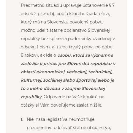
Predmetnú situáciu upravuje ustanovenie § 7
odsek 2 písm. b), podľa ktorého žiadateľovi,
ktorý má na Slovensku povolený pobyt,
možno udeliť štátne občianstvo Slovenskej
republiky bez splnenia podmienky uvedenej v
odseku 1 písm. a) (teda trvalý pobyt po dobu
8 rokov), ak ide o
osobu, ktorá sa významne
zaslúžila o prínos pre Slovenskú republiku v
oblasti ekonomickej, vedeckej, technickej,
kultúrnej, sociálnej alebo športovej alebo je
to z iného dôvodu v záujme Slovenskej
republiky
. Odpovede na Vaše konkrétne
otázky si Vám dovoľujeme zaslať nižšie.
Nie, naša legislatíva neumožňuje
prezidentovi udeľovať štátne občianstvo,