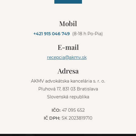
A
l
Mobil
t
e
+421 915 046 749
(8-18 h Po-Pia)
r
n
E-mail
a
t
recepcia@akmv.sk
i
v
Adresa
e
:
AKMV advokátska kancelária s. r. o.
Pluhová 17, 831 03 Bratislava
Slovenská republika
IČO:
47 095 652
IČ DPH:
SK 2023819710