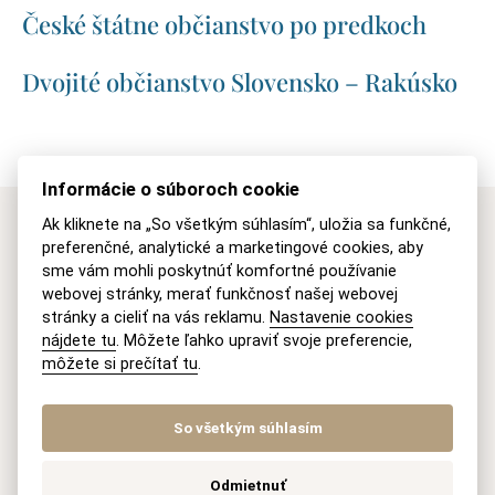
České štátne občianstvo po predkoch
Dvojité občianstvo Slovensko – Rakúsko
Informácie o súboroch cookie
Ak kliknete na „So všetkým súhlasím“, uložia sa funkčné,
Máte záujem o naše
preferenčné, analytické a marketingové cookies, aby
sme vám mohli poskytnúť komfortné používanie
právne služby?
webovej stránky, merať funkčnosť našej webovej
stránky a cieliť na vás reklamu.
Nastavenie cookies
nájdete tu
. Môžete ľahko upraviť svoje preferencie,
Kontaktujte nás
môžete si prečítať tu
.
So všetkým súhlasím
Vaše meno
Odmietnuť