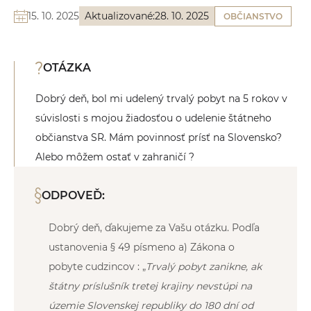
15. 10. 2025
Aktualizované:
28. 10. 2025
OBČIANSTVO
OTÁZKA
Dobrý deň, bol mi udelený trvalý pobyt na 5 rokov v
súvislosti s mojou žiadosťou o udelenie štátneho
občianstva SR. Mám povinnosť prísť na Slovensko?
Alebo môžem ostať v zahraničí ?
ODPOVEĎ:
Dobrý deň, ďakujeme za Vašu otázku. Podľa
ustanovenia § 49 písmeno a) Zákona o
pobyte cudzincov : „
Trvalý pobyt zanikne, ak
štátny príslušník tretej krajiny nevstúpi na
územie Slovenskej republiky do 180 dní od