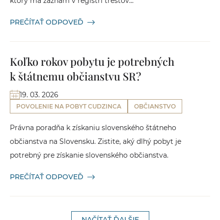
ktorý má záznam v registri trestov...
PREČÍTAŤ ODPOVEĎ
Koľko rokov pobytu je potrebných
k štátnemu občianstvu SR?
19. 03. 2026
POVOLENIE NA POBYT CUDZINCA
OBČIANSTVO
Právna poradňa k získaniu slovenského štátneho
občianstva na Slovensku. Zistite, aký dlhý pobyt je
potrebný pre získanie slovenského občianstva.
PREČÍTAŤ ODPOVEĎ
NAČÍTAŤ ĎALŠIE