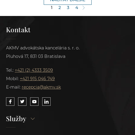
1
2
3
4
Kontakt
AKMV advokátska kancelária s. r. o.
Pluhová 17, 831 03 Bratislava
Tel.:
+421 (2) 4333 3509
Mobil:
+421 915 046 749
E-mail:
recepcia@akmv.sk
Služby