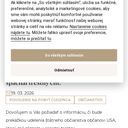
Ak kliknete na „So všetkým súhlasím“, uložia sa funkčné,
19. 03. 2026
preferenčné, analytické a marketingové cookies, aby
OBČIANSTVO
POVOLENIE NA POBYT CUDZINCA
sme vám mohli poskytnúť komfortné používanie
webovej stránky, merať funkčnosť našej webovej
Povolenie na pobyt mám od októbra 2015, kde som bol
stránky a cieliť na vás reklamu.
Nastavenie cookies
prihlásený na adrese vo Veľkom Krtíši, zamestnal som sa
nájdete tu
. Môžete ľahko upraviť svoje preferencie,
na...
môžete si prečítať tu
.
PREČÍTAŤ ODPOVEĎ
So všetkým súhlasím
Odmietnuť
Môže cudzinec žiadať o občianstvo ak
spáchal trestný čin?
19. 03. 2026
POVOLENIE NA POBYT CUDZINCA
OBČIANSTVO
Dovoľujem si Vás požiadať o informáciu, či bude
prekážkou udelenia štátneho občianstva občanovi USA,