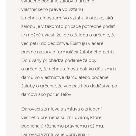
vylúčené podanie žaloby o určenie
vlastníckeho práva vo vzťahu
k nehnuteľnostiam. Vo vzťahu k otázke, akú
žalobu je v takomto prípade potrebné podať
je možné uviesť, že ide o žalobu o určenie, že
vec patrí do dedičstva. Existujú viaceré
právne názory o formulácii žalobného petitu.
Do úvahy prichádza podanie žaloby
o určenie, že nehnuteľnosti boli ku dňu smrti
darcu vo vlastníctve darcu alebo podanie
žaloby o určenie, že vec patrí do dedičstva po
darcovi ako poručiteľovi.
Darovacia zmluva a zmluva o zriadení
vecného bremena sú zmluvami, ktoré
podliehajú rôznemu právnemu režimu.
Darovacia zmluva je upravená §