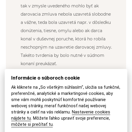
tak v zmysle uvedeného mohlo byť ak
darovacia zmluva nebola uzavretá slobodne
a vážne, teda bola uzavretá napr. v dôsledku
donútenia, tiesne, omylu alebo ak darca
konal v duševnej poruche, ktorá ho robila
neschopným na uzavretie darovacej zmluvy.
Takéto tvrdenia by bolo nutné v súdnom
konaní preukázať.
Informácie o súboroch cookie
Neplatnosť zmluvy o zriadení vecného
bremena nezakladá automaticky neplatnosť
Ak kliknete na „So všetkým súhlasím“, uložia sa funkčné,
preferenčné, analytické a marketingové cookies, aby
darovacej zmluvy. Pre určenie neplatnosti
sme vám mohli poskytnúť komfortné používanie
darovacej zmluvy súdom je potrebné bez
webovej stránky, merať funkčnosť našej webovej
pochybností preukázať, že
darca by
stránky a cieliť na vás reklamu.
Nastavenie cookies
nájdete tu
. Môžete ľahko upraviť svoje preferencie,
darovaciu zmluvu neuzavrel, ak by vecné
môžete si prečítať tu
.
bremeno nevzniklo
alebo
preukázať iný