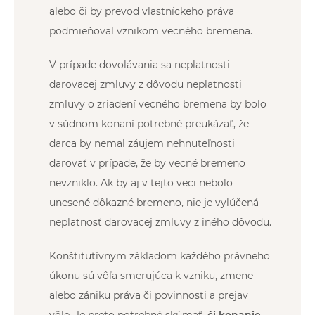
alebo či by prevod vlastníckeho práva
podmieňoval vznikom vecného bremena.
V prípade dovolávania sa neplatnosti
darovacej zmluvy z dôvodu neplatnosti
zmluvy o zriadení vecného bremena by bolo
v súdnom konaní potrebné preukázať, že
darca by nemal záujem nehnuteľnosti
darovať v prípade, že by vecné bremeno
nevzniklo. Ak by aj v tejto veci nebolo
unesené dôkazné bremeno, nie je vylúčená
neplatnosť darovacej zmluvy z iného dôvodu.
Konštitutívnym základom každého právneho
úkonu sú vôľa smerujúca k vzniku, zmene
alebo zániku práva či povinnosti a prejav
vôle. Je preto potrebné skúmať,
či konanie