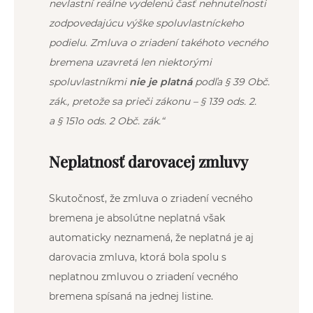
nevlastní reálne vydelenú časť nehnuteľnosti
zodpovedajúcu výške spoluvlastníckeho
podielu. Zmluva o zriadení takéhoto vecného
bremena uzavretá len niektorými
spoluvlastníkmi
nie je platná
podľa
§ 39 Obč.
zák.
, pretože sa prieči zákonu – § 139 ods. 2.
a
§ 151o ods. 2 Obč. zák.
“
Neplatnosť darovacej zmluvy
Skutočnosť, že zmluva o zriadení vecného
bremena je absolútne neplatná však
automaticky neznamená, že neplatná je aj
darovacia zmluva, ktorá bola spolu s
neplatnou zmluvou o zriadení vecného
bremena spísaná na jednej listine.