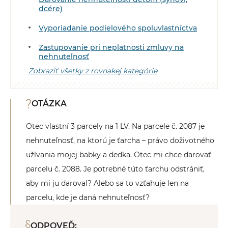
dcére)
Vyporiadanie podielového spoluvlastníctva
Zastupovanie pri neplatnosti zmluvy na
nehnuteľnosť
Zobraziť všetky z rovnakej kategórie
OTÁZKA
Otec vlastní 3 parcely na 1 LV. Na parcele č. 2087 je
nehnuteľnosť, na ktorú je ťarcha – právo doživotného
užívania mojej babky a dedka. Otec mi chce darovať
parcelu č. 2088. Je potrebné túto ťarchu odstrániť,
aby mi ju daroval? Alebo sa to vzťahuje len na
parcelu, kde je daná nehnuteľnosť?
ODPOVEĎ: