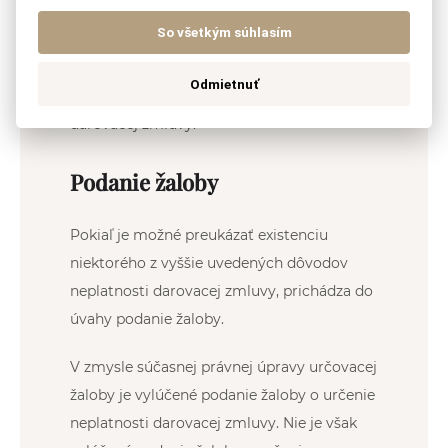
dôvod
neplatnosti darovacej zmluvy.
So všetkým súhlasím
Stratégia pre prípadné podanie žaloby by
mala vychádzať z konkrétnych skutočností
Odmietnuť
a dôkazov odôvodňujúcich neplatnosť
darovacej zmluvy.
Podanie žaloby
Pokiaľ je možné preukázať existenciu
niektorého z vyššie uvedených dôvodov
neplatnosti darovacej zmluvy, prichádza do
úvahy podanie žaloby.
V zmysle súčasnej právnej úpravy určovacej
žaloby je vylúčené podanie žaloby o určenie
neplatnosti darovacej zmluvy. Nie je však