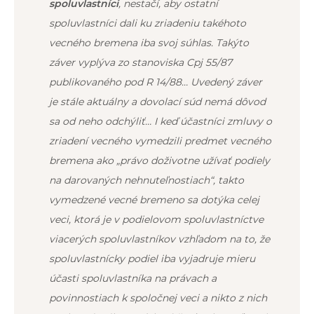
spoluvlastníci
, nestačí, aby ostatní
spoluvlastníci dali ku zriadeniu takéhoto
vecného bremena iba svoj súhlas. Takýto
záver vyplýva zo stanoviska Cpj 55/87
publikovaného pod R 14/88… Uvedený záver
je stále aktuálny a dovolací súd nemá dôvod
sa od neho odchýliť… I keď účastníci zmluvy o
zriadení vecného vymedzili predmet vecného
bremena ako „právo doživotne užívať podiely
na darovaných nehnuteľnostiach“, takto
vymedzené vecné bremeno sa dotýka celej
veci, ktorá je v podielovom spoluvlastníctve
viacerých spoluvlastníkov vzhľadom na to, že
spoluvlastnícky podiel iba vyjadruje mieru
účasti spoluvlastníka na právach a
povinnostiach k spoločnej veci a nikto z nich