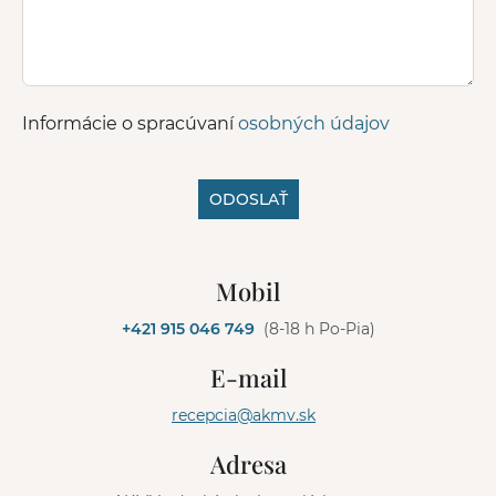
Informácie o spracúvaní
osobných údajov
ODOSLAŤ
A
l
Mobil
t
e
+421 915 046 749
(8-18 h Po-Pia)
r
n
E-mail
a
t
recepcia@akmv.sk
i
v
Adresa
e
: