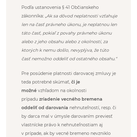
Podľa ustanovenia § 41 Občianskeho
zákonníka: „
Ak sa dôvod neplatnosti vzťahuje
len na časť právneho úkonu, je neplatnou len
táto časť, pokiaľ z povahy právneho úkonu
alebo z jeho obsahu alebo z okolností, za
ktorých k nemu došlo, nevyplýva, že túto
časť nemožno oddeliť od ostatného obsahu.“
Pre posúdenie platnosti darovacej zmluvy je
teda potrebné skúmať,
či je
možné
vzhľadom na okolnosti
prípadu
zriadenie vecného bremena
oddeliť od darovania
nehnuteľností, resp. či
by darca mal v úmysle darovaním previesť
vlastnícke právo k nehnuteľnostiam aj
v prípade, ak by vecné bremeno nevzniklo