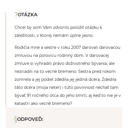
OTÁZKA
Chcel by som Vám zdvorilo položiť otázku k
záležitosti, v ktorej nemám úplne jasno.
Rodičia mne a sestre v roku 2007 darovali darovacou
zmluvou na polovicu rodinný dom. V darovacej
zmluve si vyhradili právo doživotného bývania, ale
nezriadili na to vecné bremeno. Sestra pred rokom
zomrela a jej podiel zdedila jej jediná dcéra. Zdedila
táto dcéra (moja neter) i túto povinnosť nechať tam
bývať 91 ročného otca do jeho smrti, aj keď to nie je v
katastri ako vecné bremeno?
ODPOVEĎ: