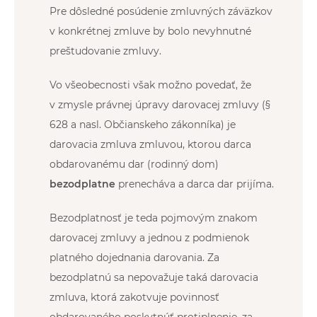
Pre dôsledné posúdenie zmluvných záväzkov
v konkrétnej zmluve by bolo nevyhnutné
preštudovanie zmluvy.
Vo všeobecnosti však možno povedať, že
v zmysle právnej úpravy darovacej zmluvy (§
628 a nasl. Občianskeho zákonníka) je
darovacia zmluva zmluvou, ktorou darca
obdarovanému dar (rodinný dom)
bezodplatne
prenecháva a darca dar prijíma.
Bezodplatnosť je teda pojmovým znakom
darovacej zmluvy a jednou z podmienok
platného dojednania darovania. Za
bezodplatnú sa nepovažuje taká darovacia
zmluva, ktorá zakotvuje povinnosť
obdarovaného poskytnúť protiplnenie, za