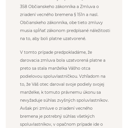
358 Občianskeho zákonníka a Zmluva o
zriadení vecného bremena § 151n a nasl.
Občianskeho zákonníka, obe tieto zmluvy
musia spĺňať zákonom predpísané náležitosti
na to, aby boli platne uzatvorené.
V tomto prípade predpokladáme, že
darovacia zmluva bola uzatvorená platne a
preto sa stala manželka Vášho otca
podielovou spoluvlastníčkou. Vzhľadom na
to, že Váš otec daroval svoje podiely svojej
manželke, k tomuto právnemu úkonu sa
nevyžaduje súhlas zvyšných spoluvlastníkov.
Avšak pri zmluve o zriadení vecného
bremena je potrebný súhlas všetkých
spoluvlastníkov, v opačnom prípade ide o