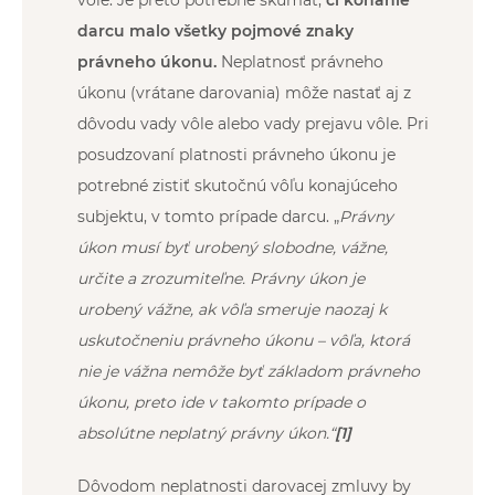
darcu malo všetky pojmové znaky
právneho úkonu.
Neplatnosť právneho
úkonu (vrátane darovania) môže nastať aj z
dôvodu vady vôle alebo vady prejavu vôle. Pri
posudzovaní platnosti právneho úkonu je
potrebné zistiť skutočnú vôľu konajúceho
subjektu, v tomto prípade darcu. „
Právny
úkon musí byť urobený slobodne, vážne,
určite a zrozumiteľne. Právny úkon je
urobený vážne, ak vôľa smeruje naozaj k
uskutočneniu právneho úkonu – vôľa, ktorá
nie je vážna nemôže byť základom právneho
úkonu, preto ide v takomto prípade o
absolútne neplatný právny úkon.“
[1]
Dôvodom neplatnosti darovacej zmluvy by