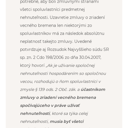
potrebné, aby boli zmluvnými stranami
všetci spoluvlastníci predmetnej
nehnuteľnosti. Uzavretie zmluvy o zriadení
vecného bremena len niektorými zo
spoluvlastníkov má za následok absolútnu
neplatnosť takejto zmluvy. Uvedené
potvrdzuje aj Rozsudok Najvyššieho súdu SR
sp. zn. 2 Cdo 198/2006 zo dňa 30.04.2007,
ktorý hovorí
„Ak je užívanie spoločnej
nehnuteľnosti hospodárením so spoločnou
vecou, rozhodujú o ňom spoluvlastníci v
zmysle
§ 139 ods. 2 Obč. zák.
a
účastníkom
zmluvy o zriadení vecného bremena
spočívajúceho v práve užívať
nehnuteľnosti
, ktoré sa týka celej
nehnuteľnosti,
musia byť všetci