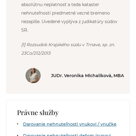
absolútnu neplatnosť a teda kataster
nehnuteľností predmetné vecné bremeno
nezapíše. Uvedené vyplýva z judikatúry súdov
SR.
[1] Rozsudok Krajského súdu v Trnave, sp. zn.
23Co/212/2013
JUDr. Veronika Michalíková, MBA
Právne služby
Darovanie nehnuteľnosti vnukovi / vnučke
Darovanie nehnuteľnosti deťom (synovi,