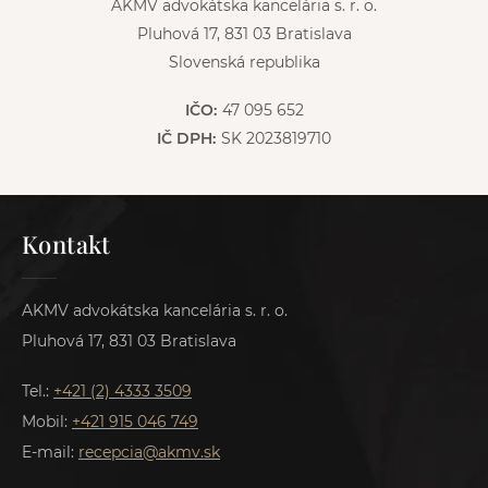
AKMV advokátska kancelária s. r. o.
Pluhová 17, 831 03 Bratislava
Slovenská republika
IČO:
47 095 652
IČ DPH:
SK 2023819710
Kontakt
AKMV advokátska kancelária s. r. o.
Pluhová 17, 831 03 Bratislava
Tel.:
+421 (2) 4333 3509
Mobil:
+421 915 046 749
E-mail:
recepcia@akmv.sk