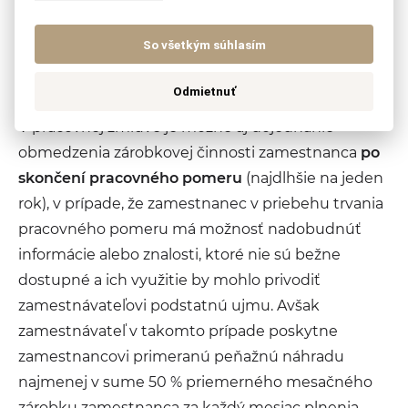
V tejto súvislosti upozorňujeme, že podľa § 83 ods.
3 sa súhlas zamestnávateľa nevyžaduje na výkon
So všetkým súhlasím
vedeckej, pedagogickej, publicistickej, lektorskej,
prednášateľskej, literárnej a umeleckej činnosti.
Odmietnuť
V pracovnej zmluve je možné aj dojednanie
obmedzenia zárobkovej činnosti zamestnanca
po
skončení pracovného pomeru
(najdlhšie na jeden
rok), v prípade, že zamestnanec v priebehu trvania
pracovného pomeru má možnosť nadobudnúť
informácie alebo znalosti, ktoré nie sú bežne
dostupné a ich využitie by mohlo privodiť
zamestnávateľovi podstatnú ujmu. Avšak
zamestnávateľ v takomto prípade poskytne
zamestnancovi primeranú peňažnú náhradu
najmenej v sume 50 % priemerného mesačného
zárobku zamestnanca za každý mesiac plnenia