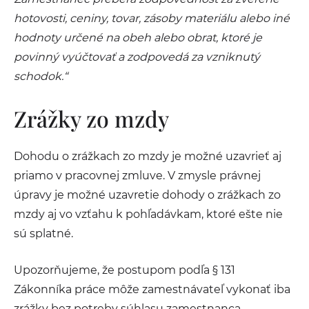
hotovosti, ceniny, tovar, zásoby materiálu alebo iné
hodnoty určené na obeh alebo obrat, ktoré je
povinný vyúčtovať a zodpovedá za vzniknutý
schodok.“
Zrážky zo mzdy
Dohodu o zrážkach zo mzdy je možné uzavrieť aj
priamo v pracovnej zmluve. V zmysle právnej
úpravy je možné uzavretie dohody o zrážkach zo
mzdy aj vo vzťahu k pohľadávkam, ktoré ešte nie
sú splatné.
Upozorňujeme, že postupom podľa § 131
Zákonníka práce môže zamestnávateľ vykonať iba
zrážky bez potreby súhlasu zamestnanca