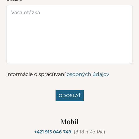
Informácie o spracúvaní
osobných údajov
ODOSLAŤ
A
l
Mobil
t
e
+421 915 046 749
(8-18 h Po-Pia)
r