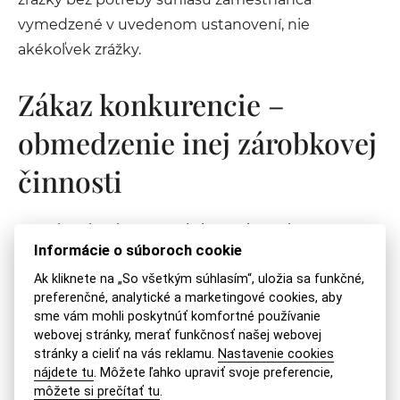
vymedzené v uvedenom ustanovení, nie
akékoľvek zrážky.
Zákaz konkurencie –
obmedzenie inej zárobkovej
činnosti
Na výkon konkurenčnej činnosti popri zamestnaní
Informácie o súboroch cookie
v pracovnom pomere sa vyžaduje súhlas
zamestnávateľa. Podmienkou však je, že ide o
Ak kliknete na „So všetkým súhlasím“, uložia sa funkčné,
preferenčné, analytické a marketingové cookies, aby
zárobkovú činnosť, ktorá má k predmetu činnosti
sme vám mohli poskytnúť komfortné používanie
zamestnávateľa konkurenčný charakter, nestačí,
webovej stránky, merať funkčnosť našej webovej
ak by len mohla mať konkurenčný charakter.
stránky a cieliť na vás reklamu.
Nastavenie cookies
nájdete tu
. Môžete ľahko upraviť svoje preferencie,
môžete si prečítať tu
.