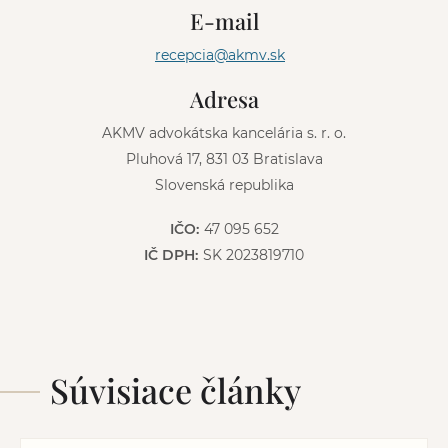
n
E-mail
a
t
recepcia@akmv.sk
i
v
Adresa
e
:
AKMV advokátska kancelária s. r. o.
Pluhová 17, 831 03 Bratislava
Slovenská republika
IČO:
47 095 652
IČ DPH:
SK 2023819710
Súvisiace články