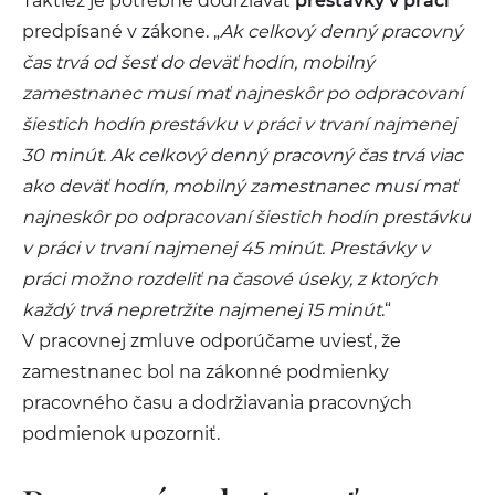
Taktiež je potrebné dodržiavať
prestávky v práci
predpísané v zákone. „
Ak celkový denný pracovný
čas trvá od šesť do deväť hodín, mobilný
zamestnanec musí mať najneskôr po odpracovaní
šiestich hodín prestávku v práci v trvaní najmenej
30 minút. Ak celkový denný pracovný čas trvá viac
ako deväť hodín, mobilný zamestnanec musí mať
najneskôr po odpracovaní šiestich hodín prestávku
v práci v trvaní najmenej 45 minút. Prestávky v
práci možno rozdeliť na časové úseky, z ktorých
každý trvá nepretržite najmenej 15 minút
.“
V pracovnej zmluve odporúčame uviesť, že
zamestnanec bol na zákonné podmienky
pracovného času a dodržiavania pracovných
podmienok upozorniť.