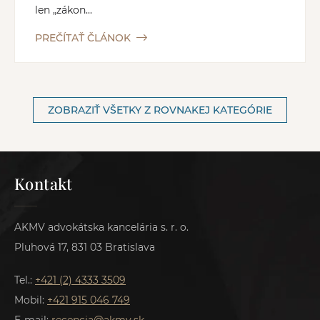
len „zákon...
PREČÍTAŤ ČLÁNOK
ZOBRAZIŤ VŠETKY Z ROVNAKEJ KATEGÓRIE
Kontakt
AKMV advokátska kancelária s. r. o.
Pluhová 17, 831 03 Bratislava
Tel.:
+421 (2) 4333 3509
Mobil:
+421 915 046 749
E-mail:
recepcia@akmv.sk