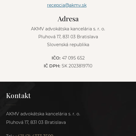
t
recepcia@akmv.sk
i
v
Adresa
e
:
AKMV advokátska kancelária s. r. o.
Pluhová 17, 831 03 Bratislava
Slovenská republika
IČO:
47 095 652
IČ DPH:
SK 2023819710
Kontakt
AKMV advokátska kancelária s. r. o.
Pluhová 17, 831 03 Bratislava