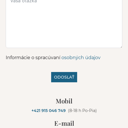
Informácie o spracúvaní
osobných údajov
ODOSLAŤ
A
l
Mobil
t
e
+421 915 046 749
(8-18 h Po-Pia)
r
n
E-mail
a