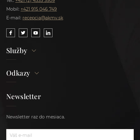
Tel.:
+421 (2) 4333 3509
Mobil:
+421 915 046 749
E-mail:
recepcia@akmv.sk
Služby
Odkazy
Newsletter
Newsletter raz do mesiaca.