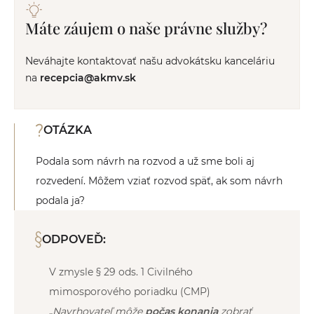
Máte záujem o naše právne služby?
Neváhajte kontaktovať našu advokátsku kanceláriu
na
recepcia@akmv.sk
OTÁZKA
Podala som návrh na rozvod a už sme boli aj
rozvedení. Môžem vziať rozvod späť, ak som návrh
podala ja?
ODPOVEĎ:
V zmysle § 29 ods. 1 Civilného
mimosporového poriadku (CMP)
„
Navrhovateľ môže
počas konania
zobrať