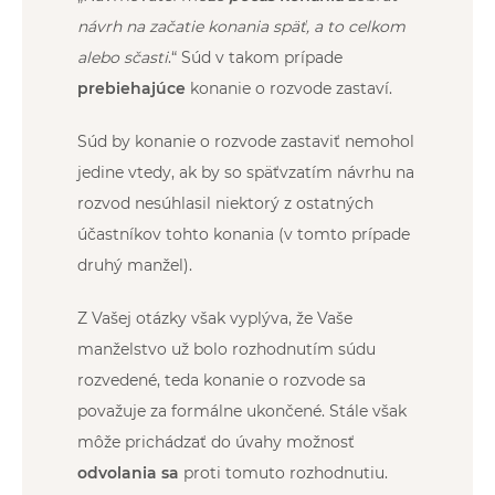
návrh na začatie konania späť, a to celkom
alebo sčasti
.“ Súd v takom prípade
prebiehajúce
konanie o rozvode zastaví.
Súd by konanie o rozvode zastaviť nemohol
jedine vtedy, ak by so späťvzatím návrhu na
rozvod nesúhlasil niektorý z ostatných
účastníkov tohto konania (v tomto prípade
druhý manžel).
Z Vašej otázky však vyplýva, že Vaše
manželstvo už bolo rozhodnutím súdu
rozvedené, teda konanie o rozvode sa
považuje za formálne ukončené. Stále však
môže prichádzať do úvahy možnosť
odvolania sa
proti tomuto rozhodnutiu.