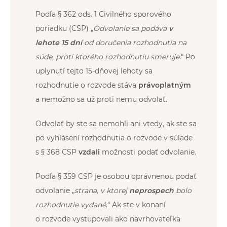
Podľa § 362 ods. 1 Civilného sporového
poriadku (CSP) „
Odvolanie sa podáva
v
lehote 15 dní
od doručenia rozhodnutia na
súde, proti ktorého rozhodnutiu smeruje
.“ Po
uplynutí tejto 15-dňovej lehoty sa
rozhodnutie o rozvode stáva
právoplatným
a nemožno sa už proti nemu odvolať.
Odvolať by ste sa nemohli ani vtedy, ak ste sa
po vyhlásení rozhodnutia o rozvode v súlade
s § 368 CSP
vzdali
možnosti podať odvolanie.
Podľa § 359 CSP je osobou oprávnenou podať
odvolanie „
strana, v ktorej
neprospech
bolo
rozhodnutie vydané
.“ Ak ste v konaní
o rozvode vystupovali ako navrhovateľka