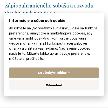
Zápis zahraničného sobáša a rozvodu
do slovenskej matriky
Informácie o súboroch cookie
Kam podať návrh na rozvod a ako ho
Ak kliknete na „So všetkým súhlasím“, uložia sa funkčné,
napísať?
preferenčné, analytické a marketingové cookies, aby
sme vám mohli poskytnúť komfortné používanie
Zrušenie trvalého pobytu cudzinca
webovej stránky, merať funkčnosť našej webovej
stránky a cieliť na vás reklamu.
Nastavenie cookies
po rozvode
nájdete tu
. Môžete ľahko upraviť svoje preferencie,
môžete si prečítať tu
.
Rozvod s cudzincom
So všetkým súhlasím
Rozdelenie peňazí z BSM na sporiacom
účte
Odmietnuť