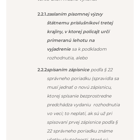
zaslaním písomnej výzvy
štátnemu príslušníkovi tretej
krajiny, v ktorej policajt určí
primeranú lehotu na
vyjadrenie
sa k podkladom
rozhodnutia, alebo
spísaním zápisnice
podľa § 22
správneho poriadku (spravidla sa
musí jednať o novú zápisnicu,
ktorej spísanie bezprostredne
predchádza vydaniu rozhodnutia
vo veci; to neplatí, ak sú už pri
spisovaní prvej zápisnice podľa §
22 správneho poriadku známe
všetky skutočnosti, ktoré sú