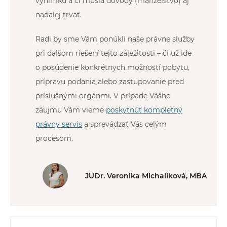
výnimku a či musia dôvody (manželstvo) aj
naďalej trvať.
Radi by sme Vám ponúkli naše právne služby
pri ďalšom riešení tejto záležitosti – či už ide
o posúdenie konkrétnych možností pobytu,
prípravu podania alebo zastupovanie pred
príslušnými orgánmi. V prípade Vášho
záujmu Vám vieme
poskytnúť kompletný
právny servis
a sprevádzať Vás celým
procesom.
JUDr. Veronika Michalíková, MBA