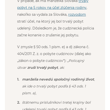
V prípade, ak má manželka Slováka
trvalý
pobyt na 5 rokov na účel zlúčenia rodiny
,
nakoľko sa vydala za Slováka,
rozvodom
stratí účel, na ktorý jej bol trvalý pobyt
udelený. Dôsledkom je, že cudzinecká polícia
začne konanie o zrušenie jej pobytu.
V zmysle § 50 ods. 1 písm. e) a d) zákona č.
404/2011 Z. z. o pobyte cudzincov (ďalej ako
„zákon o pobyte cudzincov“): „
Policajný
útvar
zruší trvalý pobyt
, ak:
manželia nevedú spoločný rodinný život
,
ak ide o trvalý pobyt podľa § 43 ods. 1
písm. a),
štátnemu príslušníkovi tretej krajiny bol
udelený trvalý pobyt podľa § 43 ods. 1