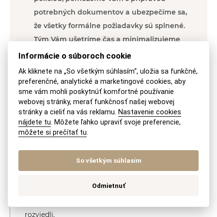
potrebných dokumentov a ubezpečíme sa,
že všetky formálne požiadavky sú splnené.
Tým Vám ušetríme čas a minimalizujeme
riziko prípadného zamietnutia žiadosti.
Informácie o súboroch cookie
Ak kliknete na „So všetkým súhlasím“, uložia sa funkčné,
preferenčné, analytické a marketingové cookies, aby
JUDr. Veronika Michalíková, MBA
sme vám mohli poskytnúť komfortné používanie
webovej stránky, merať funkčnosť našej webovej
stránky a cieliť na vás reklamu.
Nastavenie cookies
nájdete tu
. Môžete ľahko upraviť svoje preferencie,
OTÁZKA
môžete si prečítať tu
.
Dobrý deň,
So všetkým súhlasím
žijem na Slovensku viac ako 5 rokov a mám udelený
Odmietnuť
trvalý pobyt na 5 rokov na základe manželstva s
občiankou Slovenskej republiky. Medzitým sme sa
rozviedli.