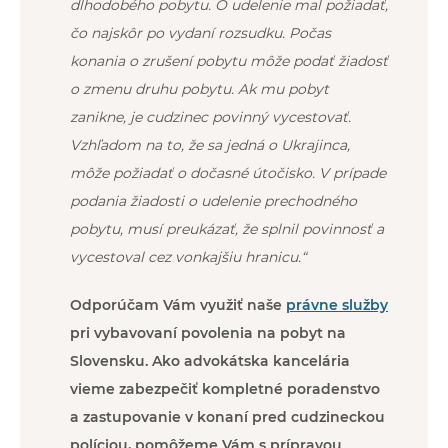
dlhodobého pobytu. O udelenie mal požiadať,
čo najskôr po vydaní rozsudku. Počas
konania o zrušení pobytu môže podať žiadosť
o zmenu druhu pobytu. Ak mu pobyt
zanikne, je cudzinec povinný vycestovať.
Vzhľadom na to, že sa jedná o Ukrajinca,
môže požiadať o dočasné útočisko. V prípade
podania žiadosti o udelenie prechodného
pobytu, musí preukázať, že splnil povinnosť a
vycestoval cez vonkajšiu hranicu.“
Odporúčam Vám využiť naše
právne služby
pri vybavovaní povolenia na pobyt na
Slovensku. Ako advokátska kancelária
vieme zabezpečiť kompletné poradenstvo
a zastupovanie v konaní pred cudzineckou
políciou, pomôžeme Vám s prípravou