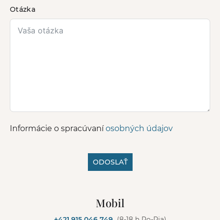
Otázka
Informácie o spracúvaní
osobných údajov
ODOSLAŤ
A
l
Mobil
t
e
+421 915 046 749
(8-18 h Po-Pia)