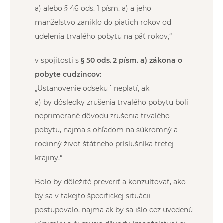
a) alebo § 46 ods. 1 písm. a) a jeho
manželstvo zaniklo do piatich rokov od
udelenia trvalého pobytu na päť rokov,“
v spojitosti s
§ 50 ods. 2 písm. a) zákona o
pobyte cudzincov:
„Ustanovenie odseku 1 neplatí, ak
a) by dôsledky zrušenia trvalého pobytu boli
neprimerané dôvodu zrušenia trvalého
pobytu, najmä s ohľadom na súkromný a
rodinný život štátneho príslušníka tretej
krajiny.“
Bolo by dôležité preveriť a konzultovať, ako
by sa v takejto špecifickej situácii
postupovalo, najmä ak by sa išlo cez uvedenú