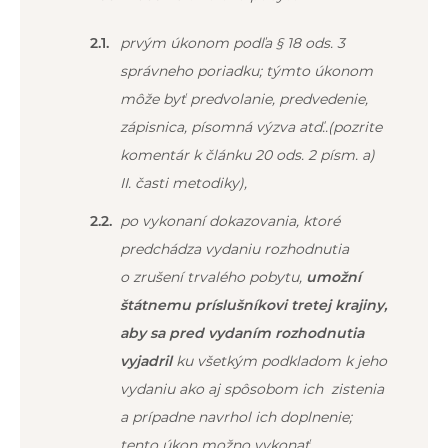
prvým úkonom podľa § 18 ods. 3
správneho poriadku; týmto úkonom
môže byť predvolanie, predvedenie,
zápisnica, písomná výzva atď..(pozrite
komentár k článku 20 ods. 2 písm. a)
II. časti metodiky),
po vykonaní dokazovania, ktoré
predchádza vydaniu rozhodnutia
o zrušení trvalého pobytu,
umožní
štátnemu príslušníkovi tretej krajiny,
aby sa pred vydaním rozhodnutia
vyjadril
ku všetkým podkladom k jeho
vydaniu ako aj spôsobom ich zistenia
a prípadne navrhol ich doplnenie;
tento úkon možno vykonať