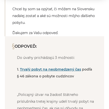
Chcel by som sa opýtať, či môžem na Slovensku
naďalej zostať a aké sú možnosti môjho ďalšieho
pobytu.
Ďakujem za Vašu odpoveď.
ODPOVEĎ:
Do úvahy prichádzajú 3 možnosti:
1.
Trvalý pobyt na neobmedzený čas
podľa
§ 46 zákona o pobyte cudzincov
„Policajný útvar na žiadosť štátneho
príslušníka tretej krajiny udelí trvalý pobyt na
neobmedzený čas, ak nie sú dôvody na