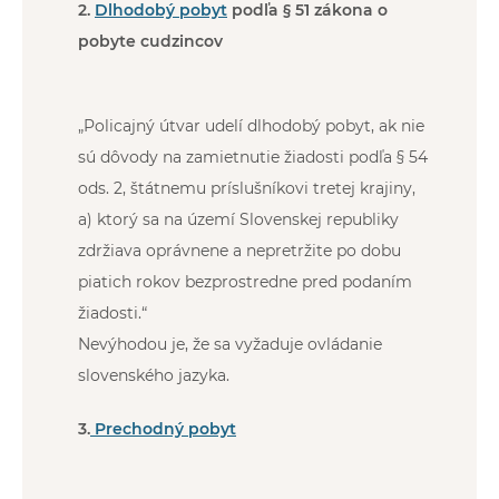
2.
Dlhodobý pobyt
podľa § 51 zákona o
pobyte cudzincov
„Policajný útvar udelí dlhodobý pobyt, ak nie
sú dôvody na zamietnutie žiadosti podľa § 54
ods. 2, štátnemu príslušníkovi tretej krajiny,
a) ktorý sa na území Slovenskej republiky
zdržiava oprávnene a nepretržite po dobu
piatich rokov bezprostredne pred podaním
žiadosti.“
Nevýhodou je, že sa vyžaduje ovládanie
slovenského jazyka.
3.
Prechodný pobyt