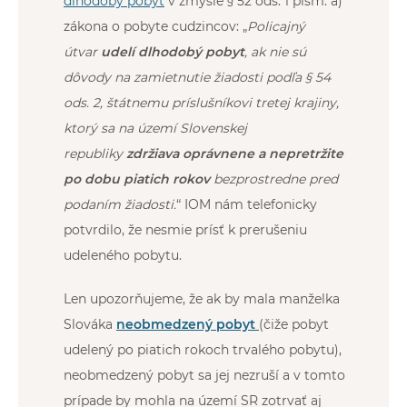
dlhodobý pobyt
v zmysle § 52 ods. 1 písm. a)
zákona o pobyte cudzincov: „
Policajný
útvar
udelí dlhodobý pobyt
, ak nie sú
dôvody na zamietnutie žiadosti podľa § 54
ods. 2, štátnemu príslušníkovi tretej krajiny,
ktorý sa na území Slovenskej
republiky
zdržiava oprávnene a nepretržite
po dobu piatich rokov
bezprostredne pred
podaním žiadosti.
“ IOM nám telefonicky
potvrdilo, že nesmie prísť k prerušeniu
udeleného pobytu.
Len upozorňujeme, že ak by mala manželka
Slováka
neobmedzený pobyt
(čiže pobyt
udelený po piatich rokoch trvalého pobytu),
neobmedzený pobyt sa jej nezruší a v tomto
prípade by mohla na území SR zotrvať aj