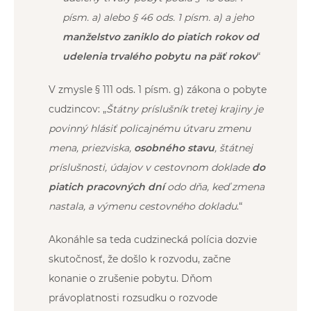
písm. a) alebo § 46 ods. 1 písm. a) a jeho
manželstvo zaniklo do piatich rokov od
udelenia trvalého pobytu na päť rokov
“
V zmysle § 111 ods. 1 písm. g) zákona o pobyte
cudzincov: „
Štátny príslušník tretej krajiny je
povinný hlásiť policajnému útvaru zmenu
mena, priezviska,
osobného stavu
, štátnej
príslušnosti, údajov v cestovnom doklade
do
piatich pracovných dní
odo dňa, keď zmena
nastala, a výmenu cestovného dokladu
.“
Akonáhle sa teda cudzinecká polícia dozvie
skutočnosť, že došlo k rozvodu, začne
konanie o zrušenie pobytu. Dňom
právoplatnosti rozsudku o rozvode