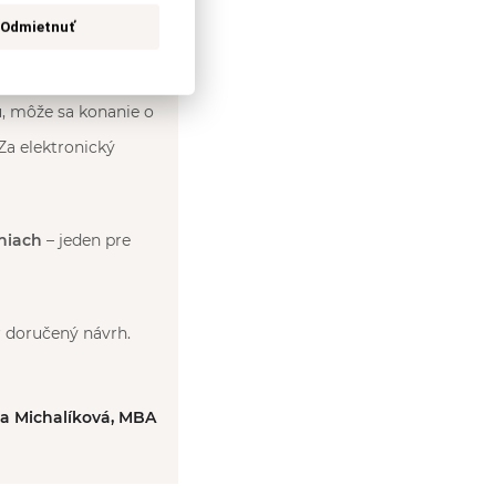
Odmietnuť
a výzvu súdu, alebo
u, môže sa konanie o
Za elektronický
niach
– jeden pre
r doručený návrh.
ka Michalíková, MBA