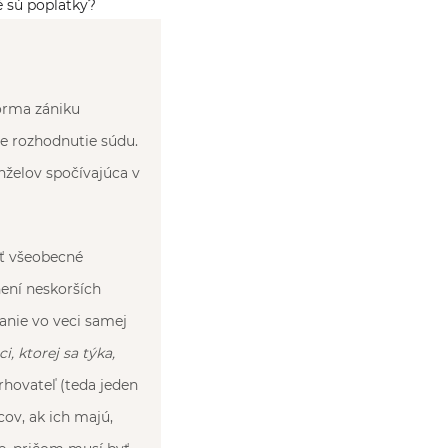
 sú poplatky?
orma zániku
e rozhodnutie súdu.
anželov spočívajúca v
ať všeobecné
není neskorších
danie vo veci samej
, ktorej sa týka,
hovateľ (teda jeden
cov, ak ich majú,