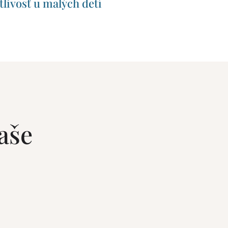
tlivosť u malých detí
aše