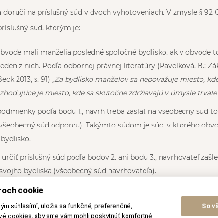
 doručí na príslušný súd v dvoch vyhotoveniach. V zmysle § 92
ríslušný súd, ktorým je:
obvode mali manželia posledné spoločné bydlisko, ak v obvode 
eden z nich. Podľa odbornej právnej literatúry (Pavelková, B.: Z
eck 2013, s. 91)
„Za bydlisko manželov sa nepovažuje miesto, kde
ozhodujúce je miesto, kde sa skutočne zdržiavajú v úmysle trvale 
podmienky podľa bodu 1., návrh treba zaslať na všeobecný súd t
(všeobecný súd odporcu). Takýmto súdom je súd, v ktorého ob
 bydlisko.
určiť príslušný súd podľa bodov 2. ani bodu 3., navrhovateľ zašl
 svojho bydliska (všeobecný súd navrhovateľa).
roch cookie
ôže vybrať z vyššie uvedených možností, na ktorý súd návrh na r
kým súhlasím“, uložia sa funkčné, preferenčné,
So v
 bodu 1. až po bod 3. Uvedené platí len v prípade slovenských 
ové cookies, aby sme vám mohli poskytnúť komfortné