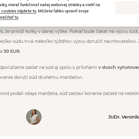
nky, merať funkčnosť našej webovej stránky a cieliť na
u ich manželstva je situácia odlišná.
 cookies nájdete tu
. Môžete ľahko upraviť svoje
rečítať tu
.
í
súdny poplatok 100 EUR
. Ten môže navrhovateľ zaplatiť buď n
, že priloží kolky v danej výške. Pokiaľ bude čakať na výzvu súd
akoľko súdu trvá niekoľko týždňov výzvu doručiť navrhovateľovi. 
ma
50 EUR
.
dporúčame zaslať na súd aj spolu s prílohami
v dvoch vyhotove
ovenie doručí súd druhému manželovi.
zvod podali obaja manželia, súd zastaví konanie začaté na neskô
JUDr. Veroni