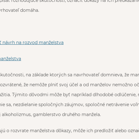
písať rozhodujúce skutočnosti, označiť dôkazy na ich preukázan
avrhovateľ domáha.
 návrh na rozvod manželstva
anželstva
 skutočnosti, na základe ktorých sa navrhovateľ domnieva, že man
 rozvrátené, že nemôže plniť svoj účel a od manželov nemožno o
žitia. Týmito dôvodmi môže byť napríklad dlhodobé odlúčenie, 
ie sa, nezdielanie spoločných záujmov, spoločné netrávenie voľ
aj alkoholizmus, gamblerstvo druhého manžela.
tujú o rozvrate manželstva dôkazy, môže ich predložiť alebo označ