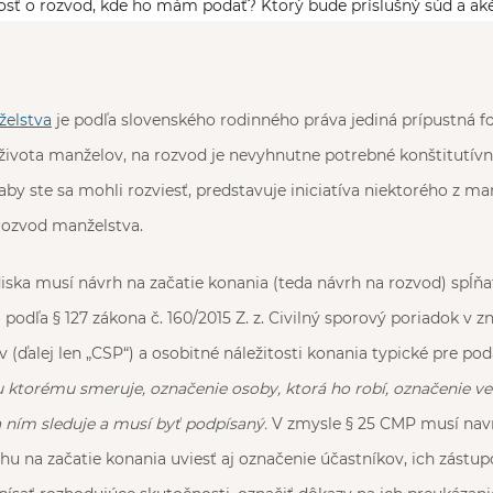
sť o rozvod, kde ho mám podať? Ktorý bude príslušný súd a aké
želstva
je podľa slovenského rodinného práva jediná prípustná f
života manželov, na rozvod je nevyhnutne potrebné konštitutívn
aby ste sa mohli rozviesť, predstavuje iniciatíva niektorého z m
rozvod manželstva.
ska musí návrh na začatie konania (teda návrh na rozvod) spĺň
 podľa § 127 zákona č. 160/2015 Z. z. Civilný sporový poriadok v z
 (ďalej len „CSP“) a osobitné náležitosti konania typické pre po
 ktorému smeruje, označenie osoby, ktorá ho robí, označenie veci
a ním sleduje a musí byť podpísaný.
V zmysle § 25 CMP musí navr
hu na začatie konania uviesť aj označenie účastníkov, ich zástup