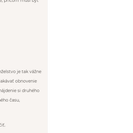
ie, pričom musí byť
želstvo je tak vážne
čakávať obnovenie
nájdenie si druhého
ného času,
iť.