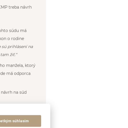
 CMP treba návrh
tohto súdu má
ákon o rodine
 sú prihlásení na
tam žiť.“
oho manžela, ktorý
vode má odporca
e návrh na súd
ozvod zašle, ale
šetkým súhlasím
občanov. V prípade