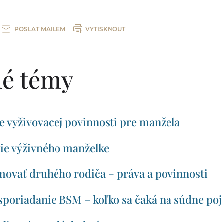
POSLAT MAILEM
VYTISKNOUT
é témy
e vyživovacej povinnosti pre manžela
ie výživného manželke
movať druhého rodiča – práva a povinnosti
ysporiadanie BSM – koľko sa čaká na súdne po