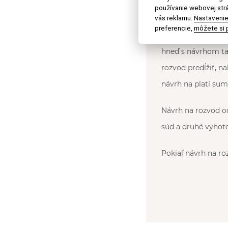
používanie webovej strá
cudzincov a rozvod
vás reklamu.
Nastavenie
preferencie,
môžete si p
S návrhom sa plat
hneď s návrhom tak
rozvod predĺžiť, n
návrh na platí su
Návrh na rozvod o
súd a druhé vyhot
Pokiaľ návrh na ro