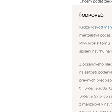
Chcem podať žiado
ODPOVEĎ:
Keďže
rozvod man
manželstva počas 
Prvý krok k tomu, 
spísaní návrhu na 
Z obsahového hľadi
náležitosti podania
právnych predpisov
t.j.
určenie súdu, ku
určenie toho, čo s
z manželov) v návr