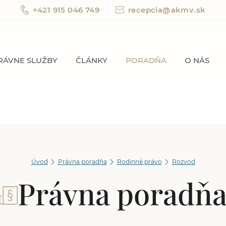
+421 915 046 749
recepcia@akmv.sk
RÁVNE SLUŽBY
ČLÁNKY
PORADŇA
O NÁS
Úvod
Právna poradňa
Rodinné právo
Rozvod
Právna poradň