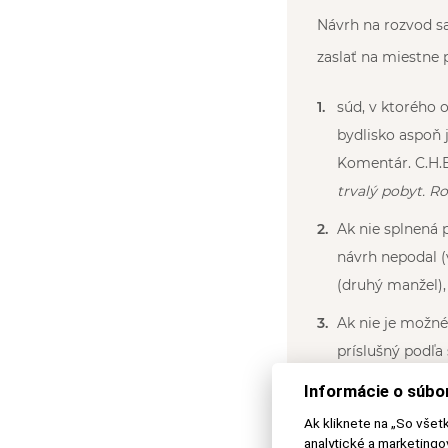
Návrh na rozvod sa
zaslať na miestne p
súd, v ktorého 
bydlisko aspoň j
Komentár. C.H.B
trvalý pobyt. R
Ak nie splnená 
návrh nepodal 
(druhý manžel),
Ak nie je možné 
príslušný podľa
Informácie o súbo
Navrhovateľ si nem
Ak kliknete na „So všet
musí postupovať od
analytické a marketing