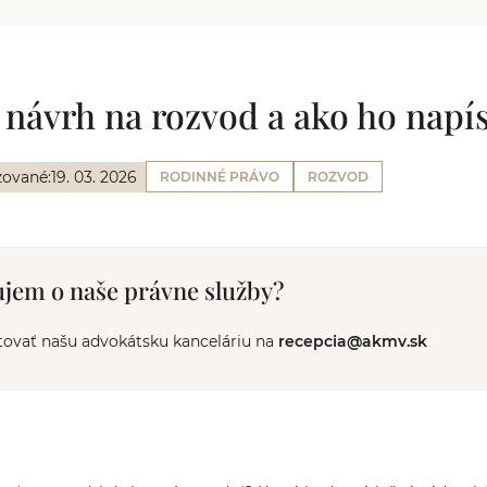
návrh na rozvod a ako ho napís
zované:
19. 03. 2026
RODINNÉ PRÁVO
ROZVOD
jem o naše právne služby?
tovať našu advokátsku kanceláriu na
recepcia@akmv.sk