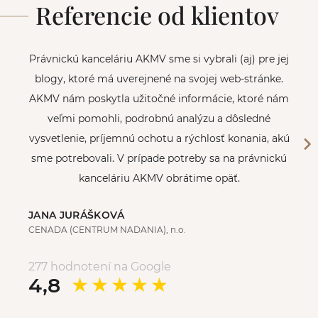
Referencie od klientov
Právnickú kanceláriu AKMV sme si vybrali (aj) pre jej
blogy, ktoré má uverejnené na svojej web-stránke.
AKMV nám poskytla užitočné informácie, ktoré nám
veľmi pomohli, podrobnú analýzu a dôsledné
vysvetlenie, príjemnú ochotu a rýchlosť konania, akú
sme potrebovali. V prípade potreby sa na právnickú
kanceláriu AKMV obrátime opäť.
JANA JURÁŠKOVÁ
CENADA (CENTRUM NADANIA), n.o.
277 hodnotení na Google
4,8