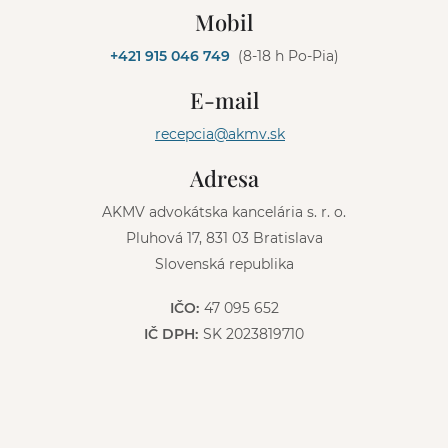
l
Mobil
t
e
+421 915 046 749
(8-18 h Po-Pia)
r
n
E-mail
a
t
recepcia@akmv.sk
i
v
Adresa
e
:
AKMV advokátska kancelária s. r. o.
Pluhová 17, 831 03 Bratislava
Slovenská republika
IČO:
47 095 652
IČ DPH:
SK 2023819710