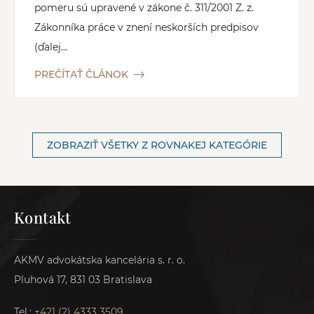
pomeru sú upravené v zákone č. 311/2001 Z. z.
Zákonníka práce v znení neskorších predpisov
(ďalej...
PREČÍTAŤ ČLÁNOK
ZOBRAZIŤ VŠETKY Z ROVNAKEJ KATEGÓRIE
Kontakt
AKMV advokátska kancelária s. r. o.
Pluhová 17, 831 03 Bratislava
Tel.:
+421 (2) 4333 3509