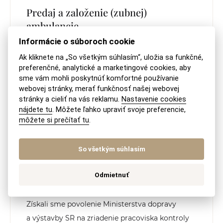
Predaj a založenie (zubnej)
ambulancie
Informácie o súboroch cookie
S predajom (nielen) zubnej ambulancie Vám
Ak kliknete na „So všetkým súhlasím“, uložia sa funkčné,
naša advokátska kancelária rada pomôže,
preferenčné, analytické a marketingové cookies, aby
sme vám mohli poskytnúť komfortné používanie
neváhajte ná kontaktovať na recepcia@akmv.sk
webovej stránky, merať funkčnosť našej webovej
stránky a cieliť na vás reklamu.
Nastavenie cookies
PREČÍTAŤ ODPOVEĎ
nájdete tu
. Môžete ľahko upraviť svoje preferencie,
môžete si prečítať tu
.
So všetkým súhlasím
Zriadenie pracoviska kontroly
Odmietnuť
originality KO
Získali sme povolenie Ministerstva dopravy
a výstavby SR na zriadenie pracoviska kontroly