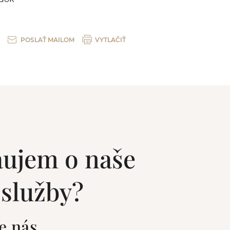
POSLAŤ MAILOM
VYTLAČIŤ
áujem o naše
 služby?
e nás