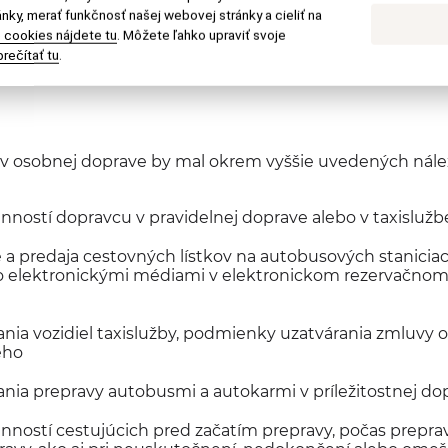
nky, merať funkčnosť našej webovej stránky a cieliť na
ežitosti prepravného poriadku v
 cookies nájdete tu
. Môžete ľahko upraviť svoje
rečítať tu
.
v osobnej doprave by mal okrem vyššie uvedených náleži
inností dopravcu v pravidelnej doprave alebo v taxislužb
 a predaja cestovných lístkov na autobusových staniciac
 elektronickými médiami v elektronickom rezervačno
ia vozidiel taxislužby, podmienky uzatvárania zmluvy o
ého
nia prepravy autobusmi a autokarmi v príležitostnej do
inností cestujúcich pred začatím prepravy, počas prepr