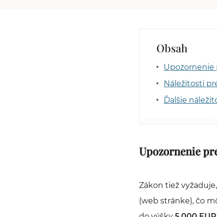
Obsah
Upozornenie 
Náležitosti 
Ďalšie náleži
Upozornenie pr
Zákon tiež vyžaduje
(web stránke), čo m
do výšky
5.000 EUR