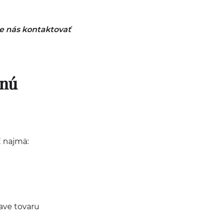
e nás kontaktovať
tnú
ť najmä:
ave tovaru