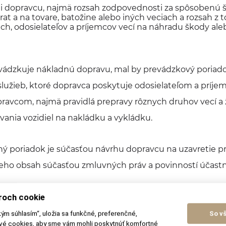
ti dopravcu, najmä rozsah zodpovednosti za spôsobenú 
rat a na tovare, batožine alebo iných veciach a rozsah z 
ch, odosielateľov a príjemcov vecí na náhradu škody ale
vádzkuje nákladnú dopravu, mal by prevádzkový poriado
lužieb, ktoré dopravca poskytuje odosielateľom a príjem
pravcom, najmä pravidlá prepravy rôznych druhov vecí a ž
ania vozidiel na nakládku a vykládku.
ý poriadok je súčasťou návrhu dopravcu na uzavretie p
e jeho obsah súčasťou zmluvných práv a povinností účast
vádzkuje osobnú dopravu aj nákladnú dopravu, je povi
roch cookie
re každú z nich.
kým súhlasím“, uložia sa funkčné, preferenčné,
So v
ové cookies, aby sme vám mohli poskytnúť komfortné