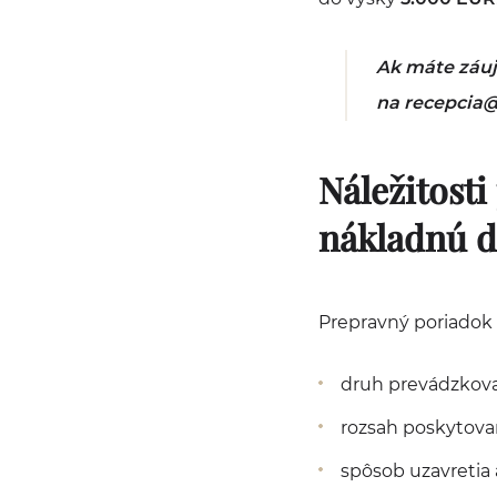
Ak máte záuj
na recepcia@
Náležitost
nákladnú 
Prepravný poriadok 
druh prevádzkova
rozsah poskytova
spôsob uzavretia 