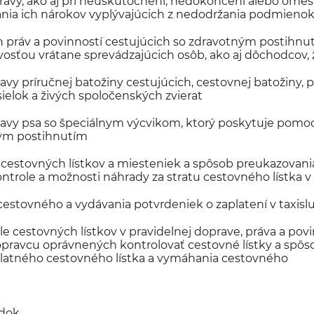
ravy, ako aj pri neuskutočnení, nedokončení alebo omeš
nia ich nárokov vyplývajúcich z nedodržania podmienok
 práv a povinností cestujúcich so zdravotným postihnut
osťou vrátane sprevádzajúcich osôb, ako aj dôchodcov, 
y príručnej batožiny cestujúcich, cestovnej batožiny, 
elok a živých spoločenských zvierat
vy psa so špeciálnym výcvikom, ktorý poskytuje pomo
ým postihnutím
i cestovných lístkov a miesteniek a spôsob preukazovan
ntrole a možnosti náhrady za stratu cestovného lístka v
 cestovného a vydávania potvrdeniek o zaplatení v taxisl
le cestovných lístkov v pravidelnej doprave, práva a pov
ravcu oprávnených kontrolovať cestovné lístky a spôs
platného cestovného lístka a vymáhania cestovného
adok