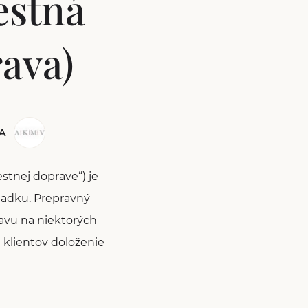
estná
ava)
A
estnej doprave“) je
iadku. Prepravný
ravu na niektorých
h klientov doloženie