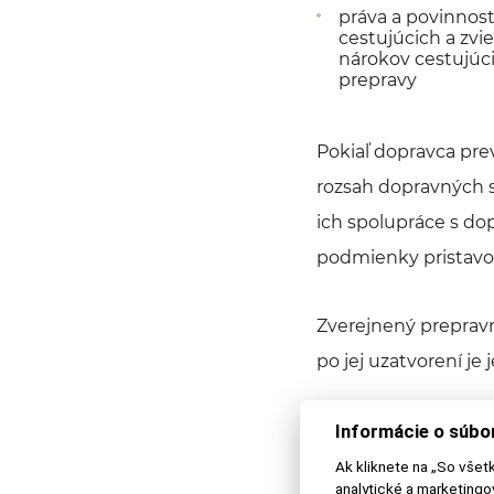
práva a povinnos
cestujúcich a zvie
nárokov cestujúci
prepravy
Pokiaľ dopravca pre
rozsah dopravných s
ich spolupráce s do
podmienky pristavov
Zverejnený prepravn
po jej uzatvorení j
Dopravca, ktorý pre
Informácie o súbo
poriadok osobitne p
Ak kliknete na „So všet
analytické a marketing