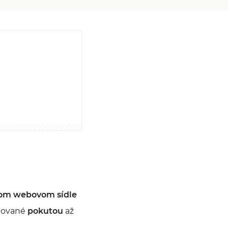
jom webovom sídle
onované
pokutou
až