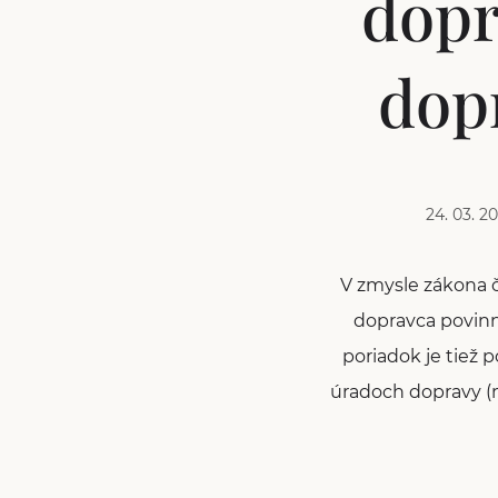
dopr
dop
24. 03. 2
V zmysle zákona č.
dopravca povinn
poriadok je tiež 
úradoch dopravy (na