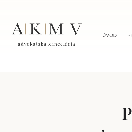
ÚVOD
P
P