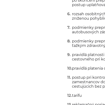
po skončení prep
postup uplatňova
rozsah osobitných
zníženou pohybliv
podmienky preprav
autobusových zási
podmienky prepra
ťažkým zdravotn
pravidlá platnost
cestovného pri ko
pravidlá platenia
postup pri kontro
zamestnancov dop
cestujúcich bez 
tarifu
reklamačný pori