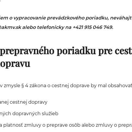
em o vypracovanie prevádzkového poriadku, neváhajt
akmv.sk alebo telefonicky na +421 915 046 749.
i prepravného poriadku pre ces
dopravu
v zmysle § 4 zákona o cestnej doprave by mal obsahova
nej cestnej dopravy
ných dopravných služieb
a platnosť zmluvy o preprave osôb alebo zmluvy o prepr