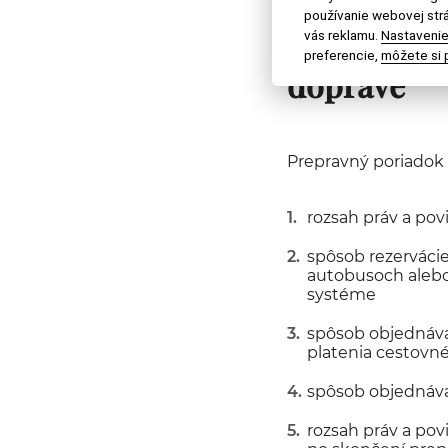
používanie webovej strá
Ďalšie nál
vás reklamu.
Nastavenie
preferencie,
môžete si p
doprave
Prepravný poriadok 
rozsah práv a pov
spôsob rezervácie
autobusoch alebo
systéme
spôsob objednávan
platenia cestovn
spôsob objednáva
rozsah práv a pov