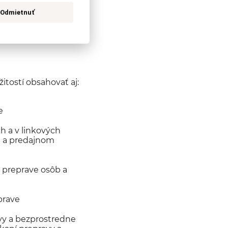
Odmietnuť
 osobnej
tostí obsahovať aj:
e
h a v linkových
m a predajnom
 preprave osôb a
prave
avy a bezprostredne