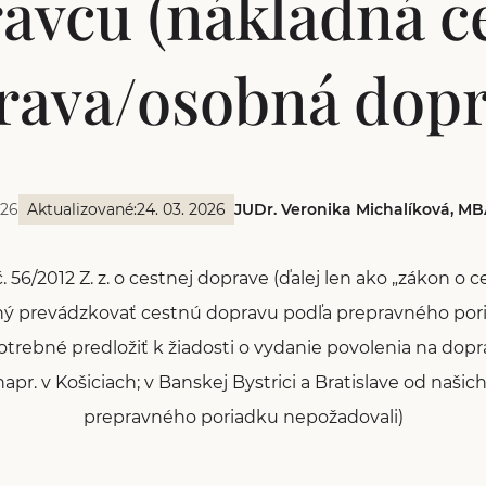
avcu (nákladná c
rava/osobná dopr
026
Aktualizované:
24. 03. 2026
JUDr. Veronika Michalíková, MB
 56/2012 Z. z. o cestnej doprave (ďalej len ako „zákon o c
ý prevádzkovať cestnú dopravu podľa prepravného por
potrebné predložiť k žiadosti o vydanie povolenia na dop
pr. v Košiciach; v Banskej Bystrici a Bratislave od našic
prepravného poriadku nepožadovali)