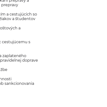
kaní prepravy a
 prepravy
ím a cestujúcich so
žiakov a študentov
poštových a
c cestujúcemu s
ia zaplateného
 pravidelnej doprave
užbe
innosti
ob sankcionovania