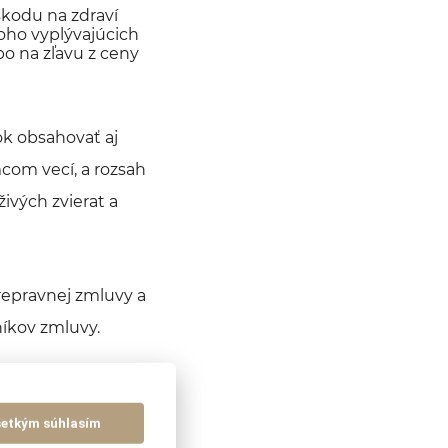
škodu na zdraví
toho vyplývajúcich
bo na zľavu z ceny
k obsahovať aj
com vecí, a rozsah
ivých zvierat a
repravnej zmluvy a
níkov zmluvy.
nný mať prepravný
šetkým súhlasím