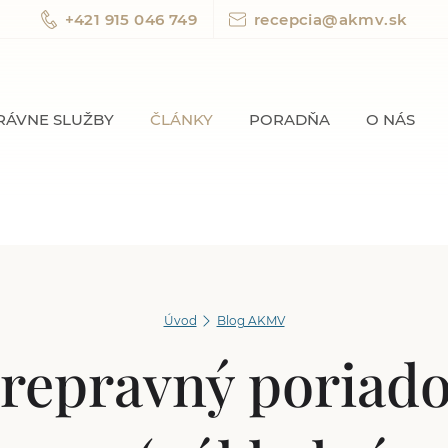
+421 915 046 749
recepcia@akmv.sk
RÁVNE SLUŽBY
ČLÁNKY
PORADŇA
O NÁS
Úvod
Blog AKMV
repravný poriad