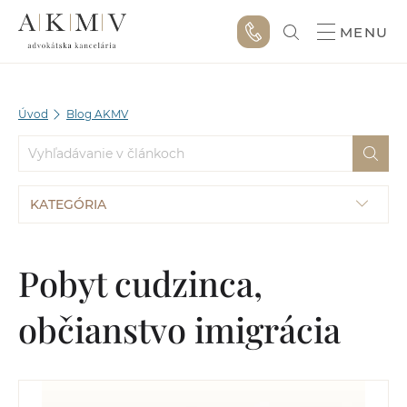
MENU
Úvod
Blog AKMV
KATEGÓRIA
Pobyt cudzinca,
občianstvo imigrácia