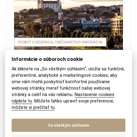
POBYT CUDZINCA, OBČIANSTVO IMIGRÁCIA
Informácie o súboroch cookie
Prechodný pobyt pre cudzinca –
Ak kliknete na „So všetkým súhlasím“, uložia sa funkčné,
požiadavky na ubytovanie, zmena
preferenčné, analytické a marketingové cookies, aby
adresy, platnosť pasu
sme vám mohli poskytnúť komfortné používanie
webovej stránky, merať funkčnosť našej webovej
Minimálne požiadavky pre ubytovanie Zákon
stránky a cieliť na vás reklamu.
Nastavenie cookies
nájdete tu
. Môžete ľahko upraviť svoje preferencie,
o pobyte cudzincov č. 404/2011 Z. z. o pobyte
môžete si prečítať tu
.
cudzincov a o zmene a doplnení niektorých
zákonov (ďalej ako „Zákon...
So všetkým súhlasím
PREČÍTAŤ ČLÁNOK