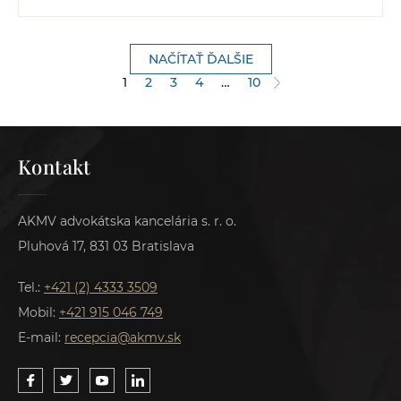
NAČÍTAŤ ĎALŠIE
1
2
3
4
…
10
Kontakt
AKMV advokátska kancelária s. r. o.
Pluhová 17, 831 03 Bratislava
Tel.:
+421 (2) 4333 3509
Mobil:
+421 915 046 749
E-mail:
recepcia@akmv.sk