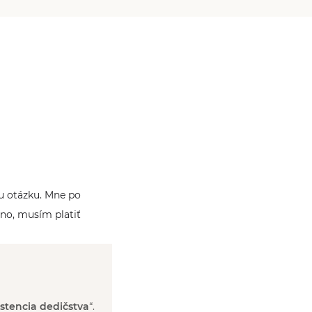
u otázku. Mne po
áno, musím platiť
istencia dedičstva
“.