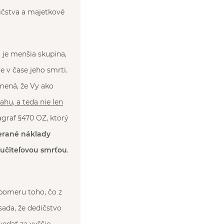
ičstva a majetkové
o je menšia skupina,
e v čase jeho smrti.
mená, že Vy ako
ahu, a teda nie len
agraf §470 OZ, ktorý
erané náklady
ručiteľovou smrťou
.
 pomeru toho, čo z
sada, že dedičstvo