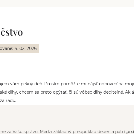
ičstvo
zované:
14. 02. 2026
rajem vám pekný deň. Prosím pomôžte mi nájsť odpoveď na moj
jaké dlhy, chcem sa preto opýtať, či sú vôbec dlhy dediteľné. Ak 
za radu.
e za Vašu správu. Medzi základný predpoklad dedenia patrí „
ex