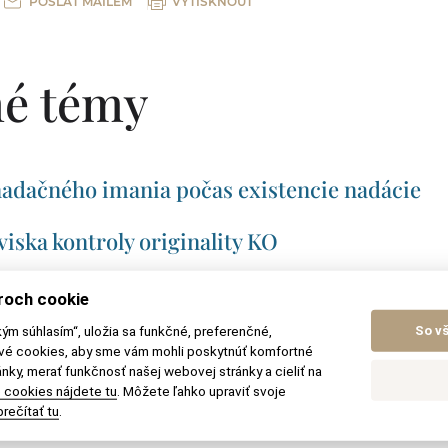
POSLAT MAILEM
VYTISKNOUT
é témy
adačného imania počas existencie nadácie
iska kontroly originality KO
trovateľskú agentúru?
roch cookie
kým súhlasím“, uložia sa funkčné, preferenčné,
So v
ri dedení zo zákona alebo len deti?
ové cookies, aby sme vám mohli poskytnúť komfortné
nky, merať funkčnosť našej webovej stránky a cieliť na
 cookies nájdete tu
. Môžete ľahko upraviť svoje
vrátenú pôžičku?
rečítať tu
.