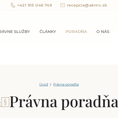
+421 915 046 749
recepcia@akmv.sk
RÁVNE SLUŽBY
ČLÁNKY
PORADŇA
O NÁS
Úvod
Právna poradňa
Právna poradň