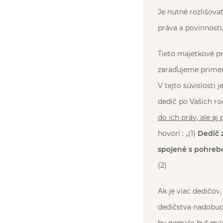
Je nutné rozlišov
práva a povinnosti,
Tieto majetkové pr
zaraďujeme primera
V tejto súvislosti
dedič po Vašich r
do ich práv, ale aj
hovorí : „(1)
Dedič 
spojené s pohrebo
(2)
Ak je viac dedičov
dedičstva nadobudl