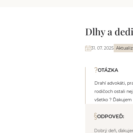
Dlhy a ded
31. 07. 2025
Aktuali
OTÁZKA
Drahí advokáti, p
rodičoch ostali ne
všetko ? Ďakujem 
ODPOVEĎ:
Dobrý deň, ďakujem