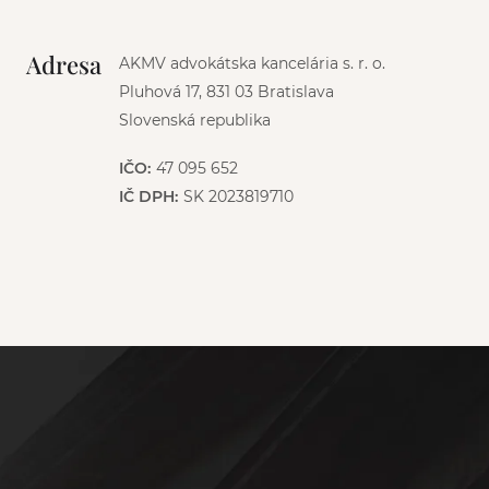
Adresa
AKMV advokátska kancelária s. r. o.
Pluhová 17, 831 03 Bratislava
Slovenská republika
IČO:
47 095 652
IČ DPH:
SK 2023819710