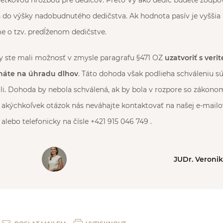
etkovou hrozbou pre dedičov. Preto Vy ako dedič budete zodpov
n do výšky nadobudnutého dedičstva. Ak hodnota pasív je vyššia
e o tzv. predĺženom dedičstve.
y ste mali možnosť v zmysle paragrafu §471 OZ
uzatvoriť s veri
háte na úhradu dlhov
. Táto dohoda však podlieha schváleniu s
li. Dohoda by nebola schválená, ak by bola v rozpore so zákon
 akýchkoľvek otázok nás neváhajte kontaktovať na našej e-mailo
lebo telefonicky na čísle +421 915 046 749 .
JUDr. Veroni