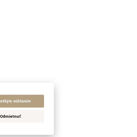
šetkým súhlasím
Odmietnuť