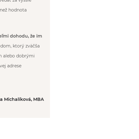
edať za vyššie
 než hodnota
teľmi dohodu, že im
údom, ktorý zväčša
om alebo dobrými
vej adrese
ka Michalíková, MBA