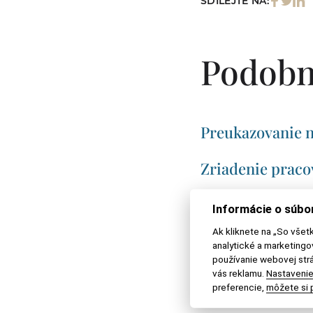
SDÍLEJTE NA:
Podobn
Preukazovanie n
Zriadenie pracov
Ako založiť opa
Informácie o súbo
Ak kliknete na „So všet
Dedia aj vnuci p
analytické a marketing
používanie webovej strá
vás reklamu.
Nastavenie
Ako vymáhať ne
preferencie,
môžete si p