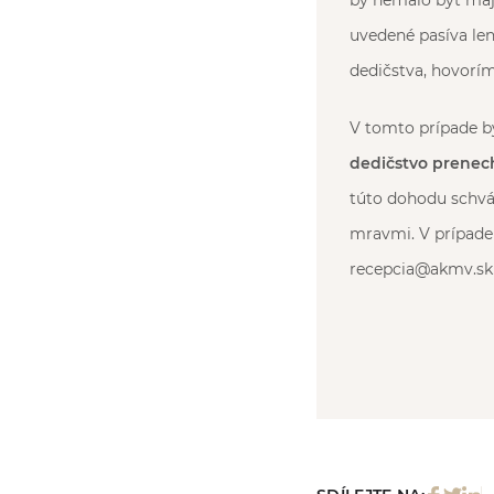
by nemalo byť maj
uvedené pasíva le
dedičstva, hovorím
V tomto prípade b
dedičstvo prenec
túto dohodu schvá
mravmi. V prípade
recepcia@akmv.sk a