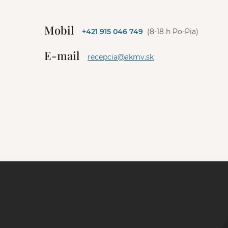
l
t
e
Mobil
+421 915 046 749
(8-18 h Po-Pia)
r
n
E-mail
a
recepcia@akmv.sk
t
i
v
e
: