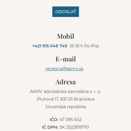
ODOSLAŤ
A
l
Mobil
t
e
+421 915 046 749
(8-18 h Po-Pia)
r
n
E-mail
a
t
recepcia@akmv.sk
i
v
Adresa
e
:
AKMV advokátska kancelária s. r. o.
Pluhová 17, 831 03 Bratislava
Slovenská republika
IČO:
47 095 652
IČ DPH:
SK 2023819710