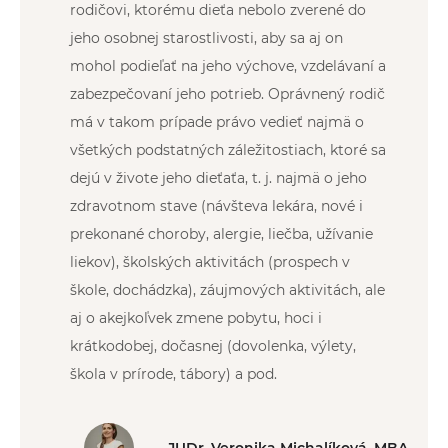
rodičovi, ktorému dieťa nebolo zverené do
jeho osobnej starostlivosti, aby sa aj on
mohol podieľať na jeho výchove, vzdelávaní a
zabezpečovaní jeho potrieb. Oprávnený rodič
má v takom prípade právo vedieť najmä o
všetkých podstatných záležitostiach, ktoré sa
dejú v živote jeho dieťaťa, t. j. najmä o jeho
zdravotnom stave (návšteva lekára, nové i
prekonané choroby, alergie, liečba, užívanie
liekov), školských aktivitách (prospech v
škole, dochádzka), záujmových aktivitách, ale
aj o akejkoľvek zmene pobytu, hoci i
krátkodobej, dočasnej (dovolenka, výlety,
škola v prírode, tábory) a pod.
JUDr. Veronika Michalíková, MBA