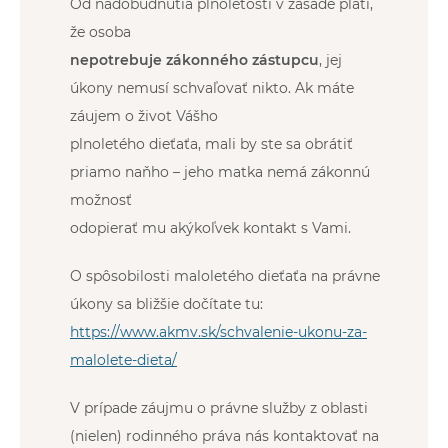
Od nadobudnutia plnoletosti v zásade platí,
že osoba
nepotrebuje zákonného zástupcu
, jej
úkony nemusí schvaľovať nikto. Ak máte
záujem o život Vášho
plnoletého dieťaťa, mali by ste sa obrátiť
priamo naňho – jeho matka nemá zákonnú
možnosť
odopierať mu akýkoľvek kontakt s Vami.
O spôsobilosti maloletého dieťaťa na právne
úkony sa bližšie dočítate tu:
https://www.akmv.sk/schvalenie-ukonu-za-
malolete-dieta/
V prípade záujmu o právne služby z oblasti
(nielen) rodinného práva nás kontaktovať na