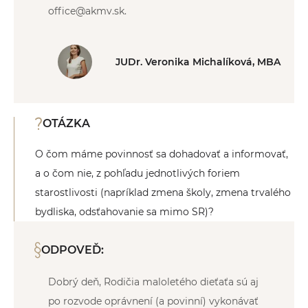
office@akmv.sk.
JUDr. Veronika Michalíková, MBA
OTÁZKA
O čom máme povinnosť sa dohadovať a informovať,
a o čom nie, z pohľadu jednotlivých foriem
starostlivosti (napríklad zmena školy, zmena trvalého
bydliska, odsťahovanie sa mimo SR)?
ODPOVEĎ:
Dobrý deň, Rodičia maloletého dieťaťa sú aj
po rozvode oprávnení (a povinní) vykonávať