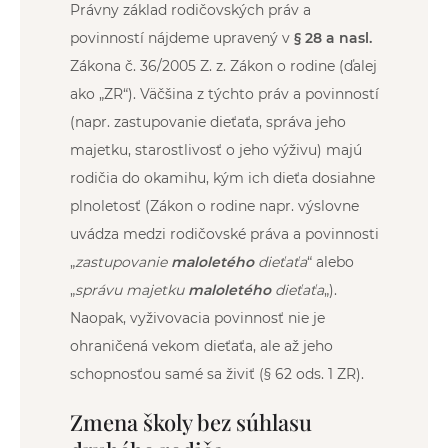
Právny základ rodičovských práv a
povinností nájdeme upravený v
§ 28 a nasl.
Zákona č. 36/2005 Z. z. Zákon o rodine (ďalej
ako „ZR“). Väčšina z týchto práv a povinností
(napr. zastupovanie dieťaťa, správa jeho
majetku, starostlivosť o jeho výživu) majú
rodičia do okamihu, kým ich dieťa dosiahne
plnoletosť (Zákon o rodine napr. výslovne
uvádza medzi rodičovské práva a povinnosti
„
zastupovanie
maloletého
dieťaťa
“ alebo
„
správu majetku
maloletého
dieťaťa
„).
Naopak, vyživovacia povinnosť nie je
ohraničená vekom dieťaťa, ale až jeho
schopnosťou samé sa živiť (§ 62 ods. 1 ZR).
Zmena školy bez súhlasu