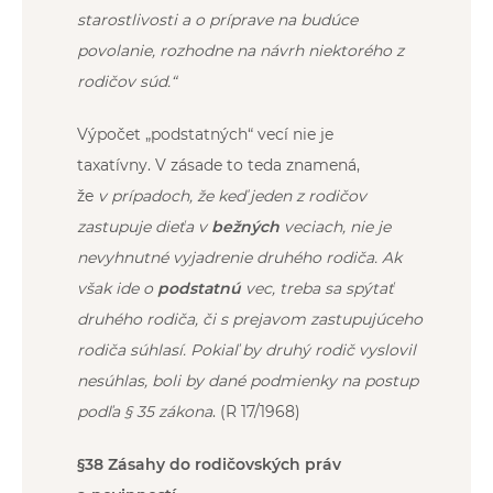
starostlivosti a o príprave na budúce
povolanie, rozhodne na návrh niektorého z
rodičov súd.“
Výpočet „podstatných“ vecí nie je
taxatívny. V zásade to teda znamená,
že
v prípadoch, že keď jeden z rodičov
zastupuje dieťa v
bežných
veciach, nie je
nevyhnutné vyjadrenie druhého rodiča. Ak
však ide o
podstatnú
vec, treba sa spýtať
druhého rodiča, či s prejavom zastupujúceho
rodiča súhlasí. Pokiaľ by druhý rodič vyslovil
nesúhlas, boli by dané podmienky na postup
podľa § 35 zákona
. (R 17/1968)
§38 Zásahy do rodičovských práv