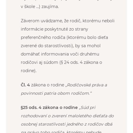
v škole …) zaujíma.
Záverom uvádzame, že rodič, ktorému neboli
informácie poskytnuté zo strany
preferenčného rodiča (ktorému bolo dieťa
zverené do starostlivosti), by sa mohol
domáhať informovania voči druhému
rodičovi aj súdom (§ 24 ods. 4 zákona o
rodine).
Čl. 4
zákona o rodine
„Rodičovské práva a
povinnosti patria obom rodičom.“
§25 ods. 4 zákona o rodine
„Súd pri
rozhodovaní o zverení maloletého dieťaťa do
osobnej starostlivosti jedného z rodičov dbá
na právo toho rodiča, ktorému nebude