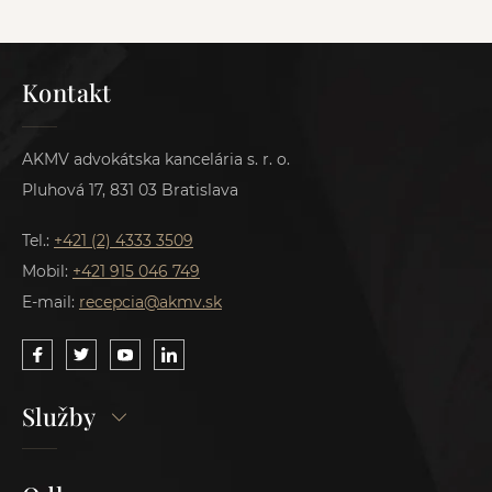
Kontakt
AKMV advokátska kancelária s. r. o.
Pluhová 17, 831 03 Bratislava
Tel.:
+421 (2) 4333 3509
Mobil:
+421 915 046 749
E-mail:
recepcia@akmv.sk
Služby