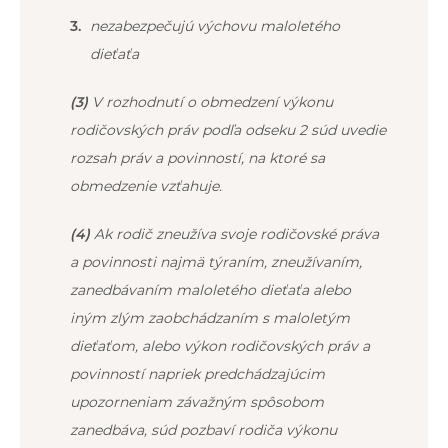
nezabezpečujú výchovu maloletého
dieťaťa
(3)
V rozhodnutí o obmedzení výkonu
rodičovských práv podľa odseku 2 súd uvedie
rozsah práv a povinností, na ktoré sa
obmedzenie vzťahuje.
(4)
Ak rodič zneužíva svoje rodičovské práva
a povinnosti najmä týraním, zneužívaním,
zanedbávaním maloletého dieťaťa alebo
iným zlým zaobchádzaním s maloletým
dieťaťom, alebo výkon rodičovských práv a
povinností napriek predchádzajúcim
upozorneniam závažným spôsobom
zanedbáva, súd pozbaví rodiča výkonu