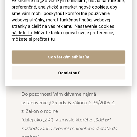
OTÁZKA
Ak kliknete na „So všetkým súhlasím“, uložia sa funkčné,
preferenčné, analytické a marketingové cookies, aby
sme vám mohli poskytnúť komfortné používanie
Žijem v zahraničí, v Spojenom kráľovstve. Na
webovej stránky, merať funkčnosť našej webovej
Slovensku mám syna, ktorý bude mať v októbri 18
stránky a cieliť na vás reklamu.
Nastavenie cookies
rokov. Jeho matka mi už dlhé roky zakazuje ho
nájdete tu
. Môžete ľahko upraviť svoje preferencie,
môžete si prečítať tu
.
kontaktovať a obracia ho proti mne. Ako môžem
zistiť, či môj syn ešte stále študuje?
So všetkým súhlasím
ODPOVEĎ:
Odmietnuť
Dobrý deň,
Do pozornosti Vám dávame najmä
ustanovenie § 24 ods. 6 zákona č. 36/2005 Z.
z. Zákon o rodine
(ďalej ako „ZR“), v zmysle ktorého „
Súd pri
rozhodovaní o zverení maloletého dieťaťa do
osobnej