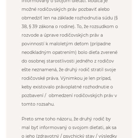
informovaný o svojom dieťati. Rodiča je
možné rodičovských práv pozbaviť alebo
obmedziť len na základe rozhodnutia súdu (§
38, § 39 zákona o rodine). To, že rozsudkom o
rozvode a úprave rodičovských práv a
povinností k maloletým deťom (prípadne
neodkladným opatrením) bolo dieťa zverené
do osobnej starostlivosti jedného z rodičov
ešte neznamená, že druhý rodič stratil svoje
rodičovské práva. Výnimkou je len prípad,
keby existovalo právoplatné rozhodnutie o
pozbavení / obmedzení rodičovských práv v
tomto rozsahu.
Preto sme toho názoru, že druhý rodič by
mal byť informovaný o svojom dieťati, ak sa
o jeho (zdravotný / psychický stav / výsledky