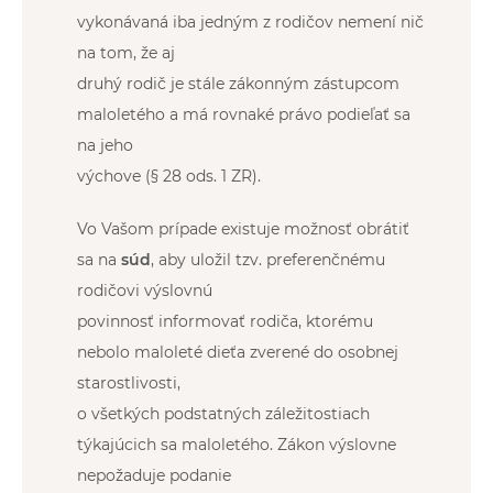
vykonávaná iba jedným z rodičov nemení nič
na tom, že aj
druhý rodič je stále zákonným zástupcom
maloletého a má rovnaké právo podieľať sa
na jeho
výchove (§ 28 ods. 1 ZR).
Vo Vašom prípade existuje možnosť obrátiť
sa na
súd
, aby uložil tzv. preferenčnému
rodičovi výslovnú
povinnosť informovať rodiča, ktorému
nebolo maloleté dieťa zverené do osobnej
starostlivosti,
o všetkých podstatných záležitostiach
týkajúcich sa maloletého. Zákon výslovne
nepožaduje podanie