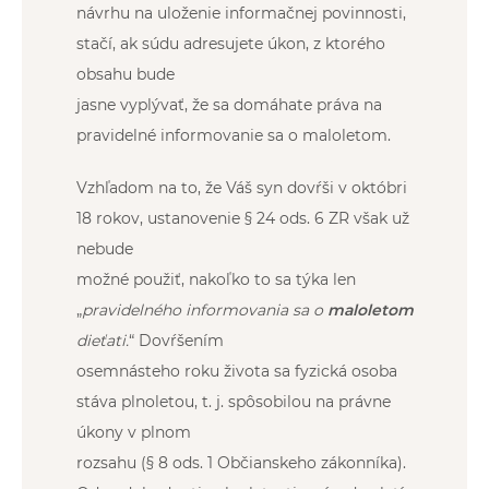
návrhu na uloženie informačnej povinnosti,
stačí, ak súdu adresujete úkon, z ktorého
obsahu bude
jasne vyplývať, že sa domáhate práva na
pravidelné informovanie sa o maloletom.
Vzhľadom na to, že Váš syn dovŕši v októbri
18 rokov, ustanovenie § 24 ods. 6 ZR však už
nebude
možné použiť, nakoľko to sa týka len
„
pravidelného informovania sa o
maloletom
dieťati.
“ Dovŕšením
osemnásteho roku života sa fyzická osoba
stáva plnoletou, t. j. spôsobilou na právne
úkony v plnom
rozsahu (§ 8 ods. 1 Občianskeho zákonníka).