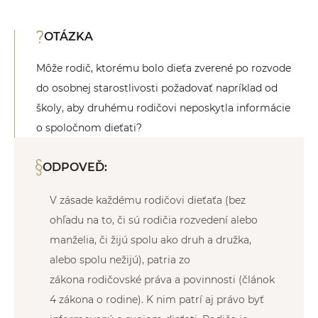
OTÁZKA
Môže rodič, ktorému bolo dieťa zverené po rozvode
do osobnej starostlivosti požadovať napríklad od
školy, aby druhému rodičovi neposkytla informácie
o spoločnom dieťati?
ODPOVEĎ:
V zásade každému rodičovi dieťaťa (bez
ohľadu na to, či sú rodičia rozvedení alebo
manželia, či žijú spolu ako druh a družka,
alebo spolu nežijú), patria zo
zákona rodičovské práva a povinnosti (článok
4 zákona o rodine). K nim patrí aj právo byť