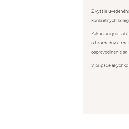
Z vyššie uvedenéh
konkrétnych kolego
Zákon ani judikat
o hromadný e-mail
ospravedlnenie sa
V prípade akýchkoľ