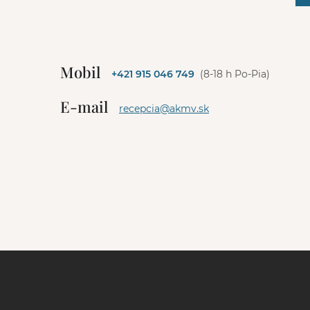
A
l
t
e
Mobil
+421 915 046 749
(8-18 h Po-Pia)
r
n
E-mail
a
recepcia@akmv.sk
t
i
v
e
: