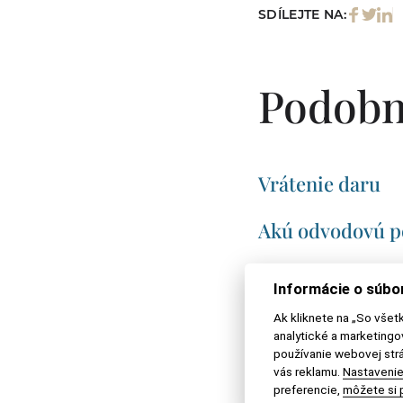
SDÍLEJTE NA:
Podobn
Vrátenie daru
Akú odvodovú po
Vrátená neprevza
Informácie o súbo
od zmluvy
Ak kliknete na „So všet
analytické a marketing
Odhlásenie sa z 
používanie webovej strá
vás reklamu.
Nastavenie
preferencie,
môžete si p
Stočené kilomet