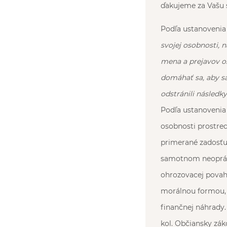
ďakujeme za Vašu 
Podľa ustanovenia 
svojej osobnosti, na
mena a prejavov o
domáhať sa, aby s
odstránili následk
Podľa ustanovenia 
osobnosti prostred
primerané zadosťu
samotnom neoprávn
ohrozovacej povahy
morálnou formou, 
finančnej náhrady. 
kol. Občiansky záko