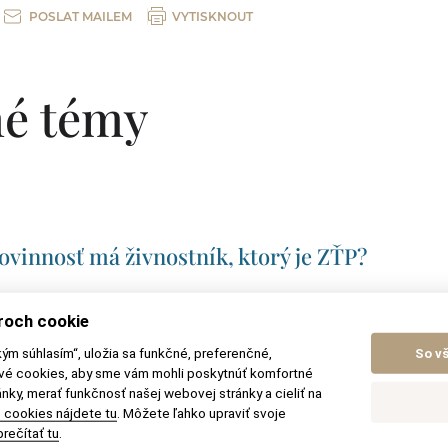
POSLAT MAILEM
VYTISKNOUT
é témy
vinnosť má živnostník, ktorý je ZŤP?
tá zásielka a začiatok plynutia lehoty na ods
roch cookie
kým súhlasím“, uložia sa funkčné, preferenčné,
So v
ové cookies, aby sme vám mohli poskytnúť komfortné
trvalého pobytu pri strate OP
nky, merať funkčnosť našej webovej stránky a cieliť na
 cookies nájdete tu
. Môžete ľahko upraviť svoje
rečítať tu
.
re – aké mám možnosti ako kupujúci?