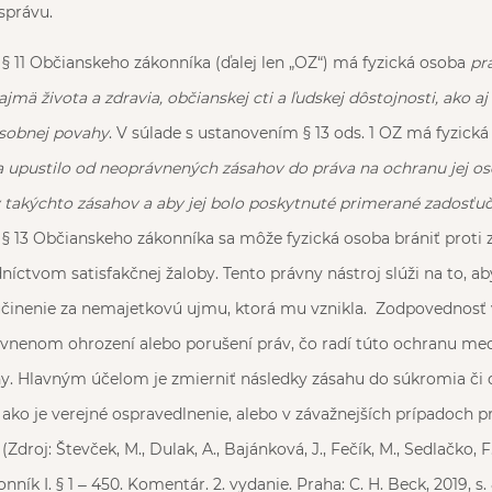
správu.
§ 11 Občianskeho zákonníka (ďalej len „OZ“) má fyzická osoba
pr
jmä života a zdravia, občianskej cti a ľudskej dôstojnosti, ako a
sobnej povahy
. V súlade s ustanovením § 13 ods. 1 OZ má fyzick
a upustilo od neoprávnených zásahov do práva na ochranu jej os
y takýchto zásahov a aby jej bolo poskytnuté primerané zadosťuc
§ 13 Občianskeho zákonníka sa môže fyzická osoba brániť proti
níctvom satisfakčnej žaloby. Tento právny nástroj slúži na to, ab
činenie za nemajetkovú ujmu, ktorá mu vznikla. Zodpovednosť v
enom ohrození alebo porušení práv, čo radí túto ochranu medz
. Hlavným účelom je zmierniť následky zásahu do súkromia či d
ako je verejné ospravedlnenie, alebo v závažnejších prípadoch 
(Zdroj: Števček, M., Dulak, A., Bajánková, J., Fečík, M., Sedlačko, 
nník I. § 1 ‒ 450. Komentár. 2. vydanie. Praha: C. H. Beck, 2019, s.