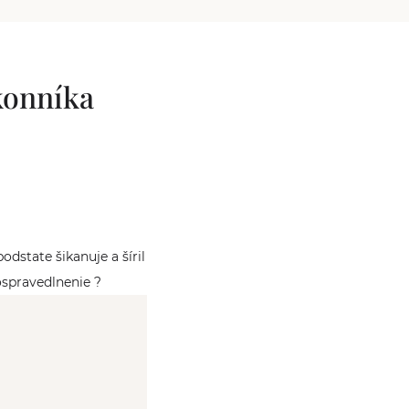
konníka
dstate šikanuje a šíril
spravedlnenie ?