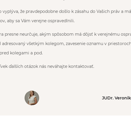
o vyplýva, že pravdepodobne došlo k zásahu do Vašich práv a má
v, aby sa Vám verejne ospravedlnili.
úra presne neurčuje, akým spôsobom má dôjsť k verejnému ospra
 adresovaný všetkým kolegom, zavesenie oznamu v priestoroch 
 pred kolegami a pod.
vek ďalších otázok nás neváhajte kontaktovať.
JUDr. Veroni