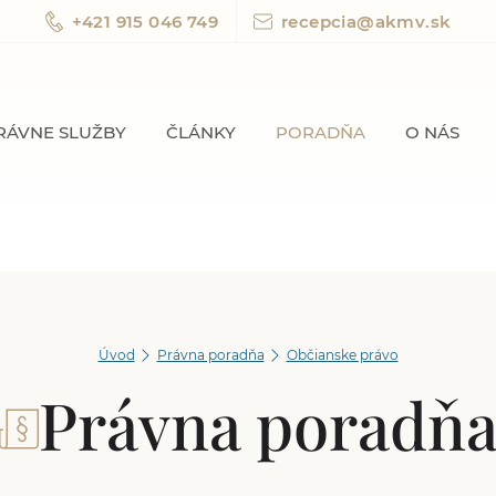
+421 915 046 749
recepcia@akmv.sk
RÁVNE SLUŽBY
ČLÁNKY
PORADŇA
O NÁS
Úvod
Právna poradňa
Občianske právo
Právna poradň