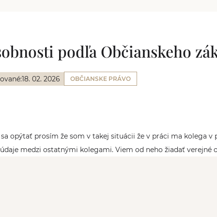
obnosti podľa Občianskeho zá
zované:
18. 02. 2026
OBČIANSKE PRÁVO
a opýtať prosím že som v takej situácii že v práci ma kolega v po
údaje medzi ostatnými kolegami. Viem od neho žiadať verejné o