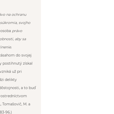
ávo na ochranu
j súkromia, svojho
á osoba
právo
obnosti, aby sa
̌inenie
.
 zásahom do svojej
y postihnutý získal
zniká už pri
i delikty
ôstojnosti, a to buď
prostredníctvom
F., Tomašovič, M. a
 83-96.)