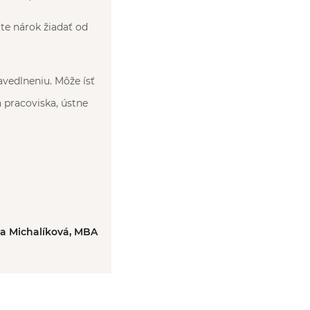
te nárok žiadať od
vedlneniu. Môže ísť
pracoviska, ústne
ka Michalíková, MBA