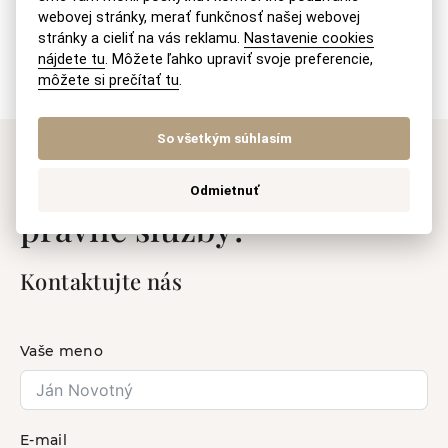
webovej stránky, merať funkčnosť našej webovej
Ako zistiť vek stavby?
stránky a cieliť na vás reklamu.
Nastavenie cookies
nájdete tu
. Môžete ľahko upraviť svoje preferencie,
môžete si prečítať tu
.
So všetkým súhlasím
Máte záujem o naše
Odmietnuť
právne služby?
Kontaktujte nás
Vaše meno
E-mail