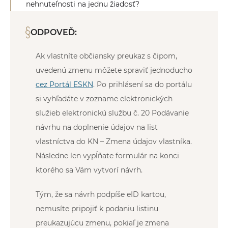
nehnuteľnosti na jednu žiadosť?
ODPOVEĎ:
Ak vlastníte občiansky preukaz s čipom,
uvedenú zmenu môžete spraviť jednoducho
cez Portál ESKN
. Po prihlásení sa do portálu
si vyhľadáte v zozname elektronických
služieb elektronickú službu č. 20 Podávanie
návrhu na doplnenie údajov na list
vlastníctva do KN – Zmena údajov vlastníka.
Následne len vypĺňate formulár na konci
ktorého sa Vám vytvorí návrh.
Tým, že sa návrh podpíše eID kartou,
nemusíte pripojiť k podaniu listinu
preukazujúcu zmenu, pokiaľ je zmena