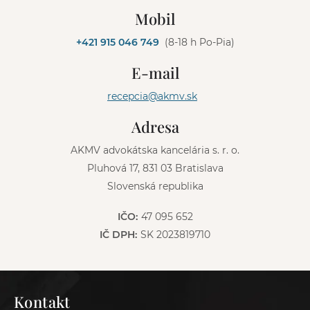
l
Mobil
t
e
+421 915 046 749
(8-18 h Po-Pia)
r
n
E-mail
a
t
recepcia@akmv.sk
i
v
Adresa
e
:
AKMV advokátska kancelária s. r. o.
Pluhová 17, 831 03 Bratislava
Slovenská republika
IČO:
47 095 652
IČ DPH:
SK 2023819710
Kontakt