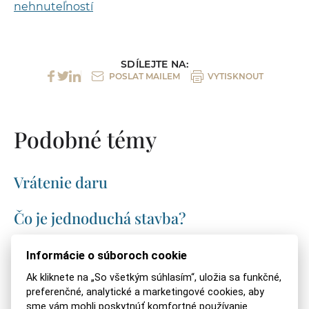
nehnuteľností
SDÍLEJTE NA:
POSLAT MAILEM
VYTISKNOUT
Podobné témy
Vrátenie daru
Čo je jednoduchá stavba?
Ako zistiť ťarchu na nehnuteľnosť?
Informácie o súboroch cookie
Ak kliknete na „So všetkým súhlasím“, uložia sa funkčné,
Kedy sa platí daň za nehnuteľnosť?
preferenčné, analytické a marketingové cookies, aby
sme vám mohli poskytnúť komfortné používanie