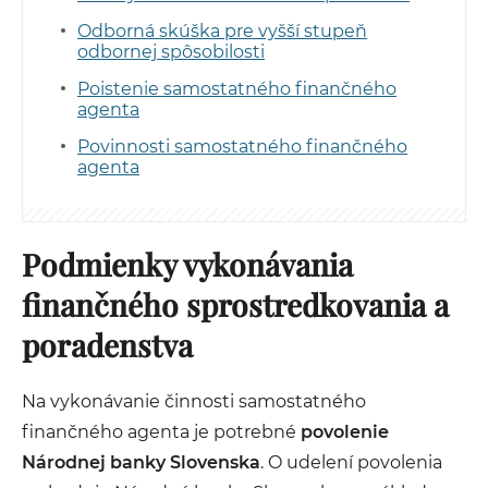
Odborná skúška pre vyšší stupeň
odbornej spôsobilosti
Poistenie samostatného finančného
agenta
Povinnosti samostatného finančného
agenta
Podmienky vykonávania
finančného sprostredkovania a
poradenstva
Na vykonávanie činnosti samostatného
finančného agenta je potrebné
povolenie
Národnej banky Slovenska
. O udelení povolenia