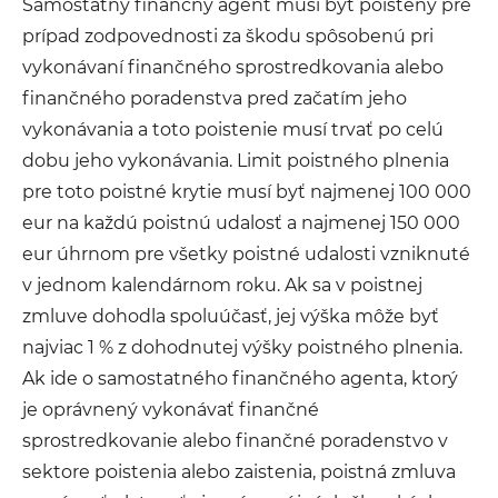
Samostatný finančný agent musí byť poistený pre
prípad zodpovednosti za škodu spôsobenú pri
vykonávaní finančného sprostredkovania alebo
finančného poradenstva pred začatím jeho
vykonávania a toto poistenie musí trvať po celú
dobu jeho vykonávania. Limit poistného plnenia
pre toto poistné krytie musí byť najmenej 100 000
eur na každú poistnú udalosť a najmenej 150 000
eur úhrnom pre všetky poistné udalosti vzniknuté
v jednom kalendárnom roku. Ak sa v poistnej
zmluve dohodla spoluúčasť, jej výška môže byť
najviac 1 % z dohodnutej výšky poistného plnenia.
Ak ide o samostatného finančného agenta, ktorý
je oprávnený vykonávať finančné
sprostredkovanie alebo finančné poradenstvo v
sektore poistenia alebo zaistenia, poistná zmluva