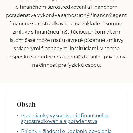
o finančnom sprostredkovaní a finančnom
poradenstve vykonáva samostatný finančný agent
finančné sprostredkovanie na základe písomnej
zmluvy s finančnou inštitúciou; pričom v tom
istom čase môže mať uzavreté písomné zmluvy
s viacerými finančnými inštitúciami. V tomto
príspevku sa budeme zaoberať získaním povolenia
na činnosť pre fyzickú osobu.
Obsah
Podmienky vykonávania finančného
sprostredkovania a poradenstva
Prílohy k žiadosti o udelenie povolenia