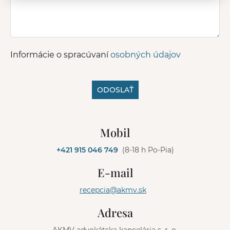
Informácie o spracúvaní
osobných údajov
ODOSLAŤ
A
l
Mobil
t
e
+421 915 046 749
(8-18 h Po-Pia)
r
n
E-mail
a
t
recepcia@akmv.sk
i
v
Adresa
e
: