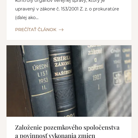
kontroly orgánov verejnej správy, ktorý je
upravený v zákone č. 153/2001 Z. z. o prokuratúre
(ďalej ako...
PREČÍTAŤ ČLÁNOK
Založenie pozemkového spoločenstva
a povinnosť vykonania zmien