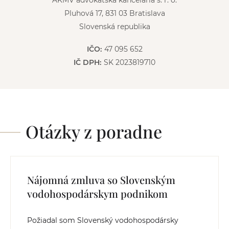
AKMV advokátska kancelária s. r. o.
Pluhová 17, 831 03 Bratislava
Slovenská republika
IČO:
47 095 652
IČ DPH:
SK 2023819710
Otázky z poradne
Nájomná zmluva so Slovenským
vodohospodárskym podnikom
Požiadal som Slovenský vodohospodársky