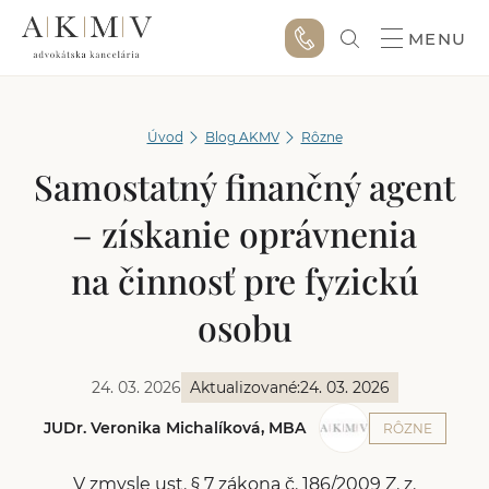
MENU
Úvod
Blog AKMV
Rôzne
Samostatný finančný agent
– získanie oprávnenia
na činnosť pre fyzickú
osobu
24. 03. 2026
Aktualizované:
24. 03. 2026
JUDr. Veronika Michalíková, MBA
RÔZNE
V zmysle ust. § 7 zákona č. 186/2009 Z. z.