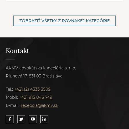
ZOBRAZIŤ VŠETKY Z ROVNAKEJ KATEGÓRIE
Kontakt
AKMV advokátska kancelária s. r. o.
Pluhová 17, 831 03 Bratislava
Tel.:
+421 (2) 4333 3509
Mobil:
+421 915 046 749
E-mail:
recepcia@akmv.sk