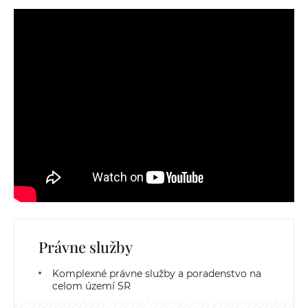
Právne služby
Komplexné právne služby a poradenstvo na
celom území SR