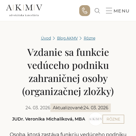
MENU
Úvod
Blog AKMV
Rôzne
Vzdanie sa funkcie
vedúceho podniku
zahraničnej osoby
(organizačnej zložky)
24. 03. 2026
Aktualizované:
24. 03. 2026
JUDr. Veronika Michalíková, MBA
RÔZNE
Osoba, ktorá zastáva funkciu vedúceho podniku