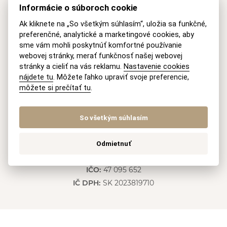
A
Informácie o súboroch cookie
l
Mobil
Ak kliknete na „So všetkým súhlasím“, uložia sa funkčné,
t
preferenčné, analytické a marketingové cookies, aby
e
+421 915 046 749
(8-18 h Po-Pia)
r
sme vám mohli poskytnúť komfortné používanie
n
webovej stránky, merať funkčnosť našej webovej
E-mail
a
stránky a cieliť na vás reklamu.
Nastavenie cookies
t
nájdete tu
. Môžete ľahko upraviť svoje preferencie,
recepcia@akmv.sk
i
môžete si prečítať tu
.
v
Adresa
e
:
So všetkým súhlasím
AKMV advokátska kancelária s. r. o.
Pluhová 17, 831 03 Bratislava
Odmietnuť
Slovenská republika
IČO:
47 095 652
IČ DPH:
SK 2023819710