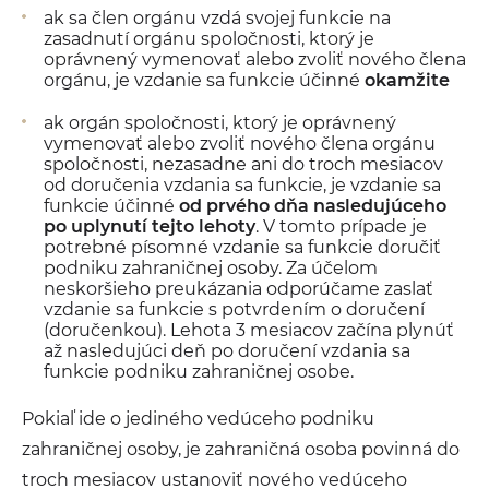
ak sa člen orgánu vzdá svojej funkcie na
zasadnutí orgánu spoločnosti, ktorý je
oprávnený vymenovať alebo zvoliť nového člena
orgánu, je vzdanie sa funkcie účinné
okamžite
ak orgán spoločnosti, ktorý je oprávnený
vymenovať alebo zvoliť nového člena orgánu
spoločnosti, nezasadne ani do troch mesiacov
od doručenia vzdania sa funkcie, je vzdanie sa
funkcie účinné
od prvého dňa nasledujúceho
po uplynutí tejto lehoty
. V tomto prípade je
potrebné písomné vzdanie sa funkcie doručiť
podniku zahraničnej osoby. Za účelom
neskoršieho preukázania odporúčame zaslať
vzdanie sa funkcie s potvrdením o doručení
(doručenkou). Lehota 3 mesiacov začína plynúť
až nasledujúci deň po doručení vzdania sa
funkcie podniku zahraničnej osobe.
Pokiaľ ide o jediného vedúceho podniku
zahraničnej osoby, je zahraničná osoba povinná do
troch mesiacov ustanoviť nového vedúceho