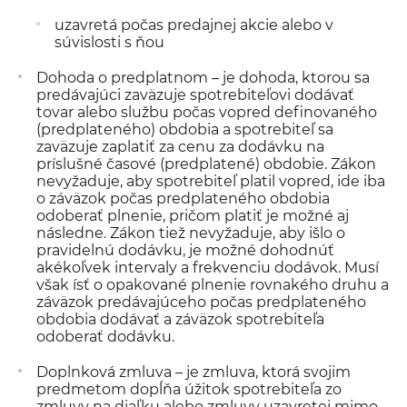
uzavretá počas predajnej akcie alebo v
súvislosti s ňou
Dohoda o predplatnom – je dohoda, ktorou sa
predávajúci zaväzuje spotrebiteľovi dodávať
tovar alebo službu počas vopred definovaného
(predplateného) obdobia a spotrebiteľ sa
zaväzuje zaplatiť za cenu za dodávku na
príslušné časové (predplatené) obdobie. Zákon
nevyžaduje, aby spotrebiteľ platil vopred, ide iba
o záväzok počas predplateného obdobia
odoberať plnenie, pričom platiť je možné aj
následne. Zákon tiež nevyžaduje, aby išlo o
pravidelnú dodávku, je možné dohodnúť
akékoľvek intervaly a frekvenciu dodávok. Musí
však ísť o opakované plnenie rovnakého druhu a
záväzok predávajúceho počas predplateného
obdobia dodávať a záväzok spotrebiteľa
odoberať dodávku.
Doplnková zmluva – je zmluva, ktorá svojim
predmetom dopĺňa úžitok spotrebiteľa zo
zmluvy na diaľku alebo zmluvy uzavretej mimo