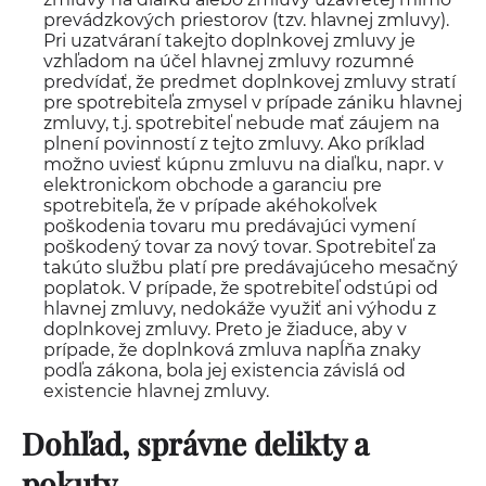
prevádzkových priestorov (tzv. hlavnej zmluvy).
Pri uzatváraní takejto doplnkovej zmluvy je
vzhľadom na účel hlavnej zmluvy rozumné
predvídať, že predmet doplnkovej zmluvy stratí
pre spotrebiteľa zmysel v prípade zániku hlavnej
zmluvy, t.j. spotrebiteľ nebude mať záujem na
plnení povinností z tejto zmluvy. Ako príklad
možno uviesť kúpnu zmluvu na diaľku, napr. v
elektronickom obchode a garanciu pre
spotrebiteľa, že v prípade akéhokoľvek
poškodenia tovaru mu predávajúci vymení
poškodený tovar za nový tovar. Spotrebiteľ za
takúto službu platí pre predávajúceho mesačný
poplatok. V prípade, že spotrebiteľ odstúpi od
hlavnej zmluvy, nedokáže využiť ani výhodu z
doplnkovej zmluvy. Preto je žiaduce, aby v
prípade, že doplnková zmluva napĺňa znaky
podľa zákona, bola jej existencia závislá od
existencie hlavnej zmluvy.
Dohľad, správne delikty a
pokuty