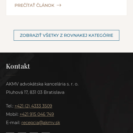
PREČÍTAŤ ČLÁNOK
ZOBRAZIŤ VŠETKY Z ROVNAKEJ KATEGÓRIE
Kontakt
AKMV advokátska kancelária s. r. o.
Pluhová 17, 831 03 Bratislava
Tel.:
+421 (2) 4333 3509
Mobil:
+421 915 046 749
E-mail:
recepcia@akmv.sk