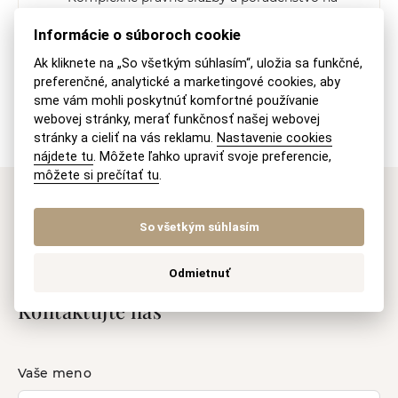
celom území SR
Informácie o súboroch cookie
Ak kliknete na „So všetkým súhlasím“, uložia sa funkčné,
preferenčné, analytické a marketingové cookies, aby
sme vám mohli poskytnúť komfortné používanie
ZDIEĽAJTE NA:
POSLAŤ MAILOM
VYTLAČIŤ
webovej stránky, merať funkčnosť našej webovej
stránky a cieliť na vás reklamu.
Nastavenie cookies
nájdete tu
. Môžete ľahko upraviť svoje preferencie,
môžete si prečítať tu
.
Máte záujem o naše
So všetkým súhlasím
právne služby?
Odmietnuť
Kontaktujte nás
Vaše meno