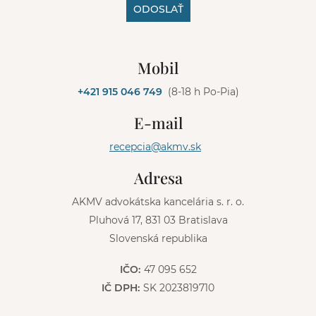
ODOSLAŤ
A
l
Mobil
t
e
+421 915 046 749
(8-18 h Po-Pia)
r
n
E-mail
a
t
recepcia@akmv.sk
i
v
Adresa
e
:
AKMV advokátska kancelária s. r. o.
Pluhová 17, 831 03 Bratislava
Slovenská republika
IČO:
47 095 652
IČ DPH:
SK 2023819710