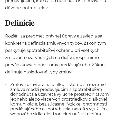
predávajúcich, kde často dochádza k zneužívaniu
dôvery spotrebiteľov.
Definície
Rozšíril sa predmet právnej úpravy a zaviedla sa
konkrétna definícia zmluvných typov. Zákon tým
poskytuje spotrebiteľovi ochranu pri všetkých
zmluvách uzatváraných na diaľku, resp. mimo
prevádzkových priestorov predávajúceho. Zákon
definuje nasledovné typy zmlúv:
Zmluva uzavretá na diaľku – ktorou sa rozumie
zmluva medzi predávajúcim a spotrebiteľom
dohodnutá a uzavretá výlučne prostredníctvom
jedného alebo viacerých prostriedkov diaľkovej
komunikácie, bez súčasnej fyzickej prítomnosti
predávajúceho a spotrebiteľa, najmä s využitím
webového sídla, elektronickej pošty, telefónu,