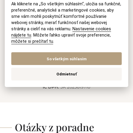
e
Ak kliknete na „So všetkým súhlasím“, uložia sa funkčné,
+421 915 046 749
(8-18 h Po-Pia)
r
preferenčné, analytické a marketingové cookies, aby
n
E-mail
sme vám mohli poskytnúť komfortné používanie
a
webovej stránky, merať funkčnosť našej webovej
t
recepcia@akmv.sk
i
stránky a cieliť na vás reklamu.
Nastavenie cookies
v
nájdete tu
. Môžete ľahko upraviť svoje preferencie,
Adresa
e
môžete si prečítať tu
.
:
AKMV advokátska kancelária s. r. o.
Pluhová 17, 831 03 Bratislava
So všetkým súhlasím
Slovenská republika
Odmietnuť
IČO:
47 095 652
IČ DPH:
SK 2023819710
Otázky z poradne