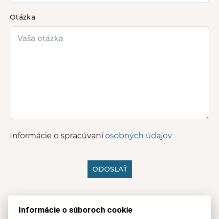
Otázka
Informácie o spracúvaní
osobných údajov
ODOSLAŤ
A
l
Mobil
Informácie o súboroch cookie
t