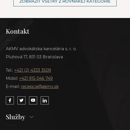
ZOBRAZIŤ VŠETKY Z ROVNAKEJ KATEGÓRIE
Kontakt
AKMV advokátska kancelária s. r. o.
Pluhová 17, 831 03 Bratislava
Tel.:
+421 (2) 4333 3509
Mobil:
+421 915 046 749
E-mail:
recepcia@akmv.sk
Služby