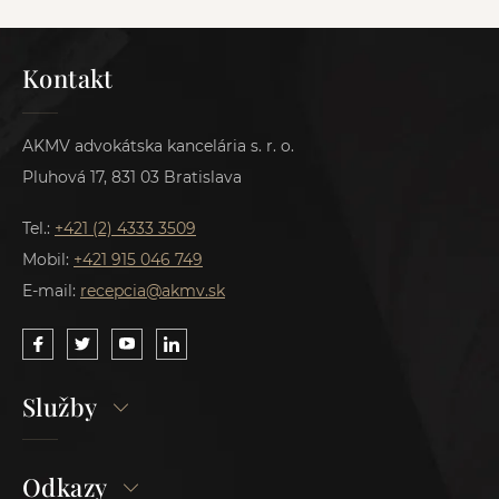
Kontakt
AKMV advokátska kancelária s. r. o.
Pluhová 17, 831 03 Bratislava
Tel.:
+421 (2) 4333 3509
Mobil:
+421 915 046 749
E-mail:
recepcia@akmv.sk
Služby
Odkazy