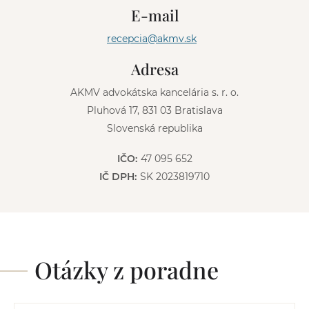
n
E-mail
a
t
recepcia@akmv.sk
i
v
Adresa
e
:
AKMV advokátska kancelária s. r. o.
Pluhová 17, 831 03 Bratislava
Slovenská republika
IČO:
47 095 652
IČ DPH:
SK 2023819710
Otázky z poradne