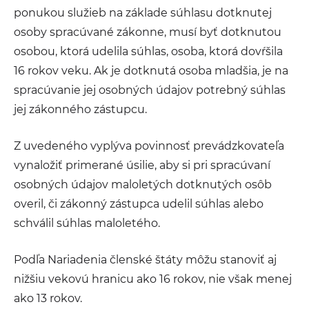
ponukou služieb na základe súhlasu dotknutej
osoby spracúvané zákonne, musí byť dotknutou
osobou, ktorá udelila súhlas, osoba, ktorá dovŕšila
16 rokov veku. Ak je dotknutá osoba mladšia, je na
spracúvanie jej osobných údajov potrebný súhlas
jej zákonného zástupcu.
Z uvedeného vyplýva povinnosť prevádzkovateľa
vynaložiť primerané úsilie, aby si pri spracúvaní
osobných údajov maloletých dotknutých osôb
overil, či zákonný zástupca udelil súhlas alebo
schválil súhlas maloletého.
Podľa Nariadenia členské štáty môžu stanoviť aj
nižšiu vekovú hranicu ako 16 rokov, nie však menej
ako 13 rokov.