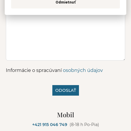
Odmietnuť
Informácie o spracúvaní
osobných údajov
ODOSLAŤ
A
l
Mobil
t
e
+421 915 046 749
(8-18 h Po-Pia)
r