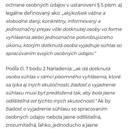
ochrane osobných údajov v ustanovení § 5 písm. a)
legálne definovaný ako:
„akýkoľvek vážne a
slobodne daný, konkrétny, informovaný a
jednoznačný prejav vôle dotknutej osoby vo forme
vyhlásenia alebo jednoznačne potvrdzujúceho
úkonu, ktorým dotknutá osoba vyjadruje súhlas so
spracúvaním svojich osobných údajov.“
Podľa čl. 7 bodu 2 Nariadenia: „
ak dá dotknutá
osoba súhlas v rámci písomného vyhlásenia, ktoré
sa týka aj iných skutočností, žiadosť o vyjadrenie
súhlasu musí byť predložená tak, aby bola jasne
odlíšiteľná od týchto iných skutočností.“
Ak by
žiadosť o vyjadrenie súhlasu so spracovaním
osobných údajov nebola jasne odlíšiteľná,
zrozumiteľná, ľahko, jednoducho a jasne