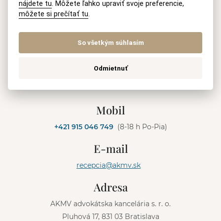
nájdete tu
. Môžete ľahko upraviť svoje preferencie,
môžete si prečítať tu
.
Informácie o spracúvaní
osobných údajov
So všetkým súhlasím
Odmietnuť
ODOSLAŤ
A
l
Mobil
t
e
+421 915 046 749
(8-18 h Po-Pia)
r
n
E-mail
a
t
recepcia@akmv.sk
i
v
Adresa
e
:
AKMV advokátska kancelária s. r. o.
Pluhová 17, 831 03 Bratislava