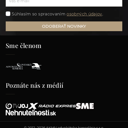
Súhlasím so spracovaním
osobných údajov
.
ODOBERAŤ NOVINKY
Sme členom
Poznáte nás z médií
© 2012–2026 AKMV advokátska kancelária s.r.o.