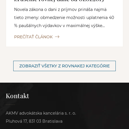
Novela zákona o dani z príjmov prináša najmä
tieto zmeny: obmedzenie možnosti uplatnenia 40
% paušálnych výdavkov v maximálnej výške...
PREČÍTAŤ ČLÁNOK
ZOBRAZIŤ VŠETKY Z ROVNAKEJ KATEGÓRIE
Kontakt
AKMV advokátska kancelária s. r. o.
Pluhová 17, 831 03 Bratislava