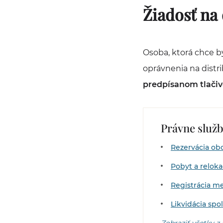
Žiadosť na 
Osoba, ktorá chce b
oprávnenia na distr
predpísanom tlači
Právne služ
Rezervácia o
Pobyt a reloka
Registrácia m
Likvidácia spo