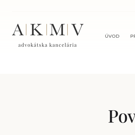
ÚVOD
P
Pov