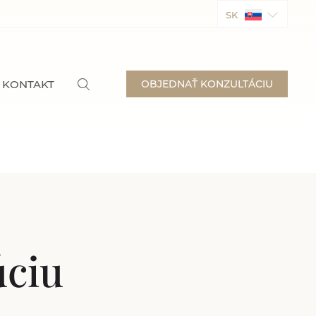
SK
KONTAKT
OBJEDNAŤ KONZULTÁCIU
úciu