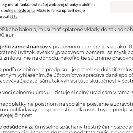
nky, merať funkčnosť našej webovej stránky a cieliť na
 cookies nájdete tu
. Môžete ľahko upraviť svoje
 predaja spotrebiteľského balenia minimálne 100 000 eu
rečítať tu
.
 z ekasy, nakoľko je potrebné preukázať, že obrat sa tý
alenia a nie inej činnosti žiadateľa), alebo ak nedosahuj
teľského balenia, musí mať splatené vklady do základnéh
00 eur
 jeho zamestnancov
v pracovnom pomere je viac ako 1
skrátený úväzok, avšak v „pracovnom pomere“ sa myslí p
ú zmluvu, nie na dohodu, nakoľko tie sú „mimo pracov
o
podľa osobitného predpisu – je potrebné doložiť zmlu
estným vyhlásením, že účtovníctvo spracúva daná spoloč
racováva žiadateľ sám, tak vyhlási túto skutočnosť v če
y
voči colnému úradu – zisťuje si colný úrad sám v rámci s
edoplatky na poistnom na sociálne poistenie a zdravot
mu pohľadávky po splatnosti podľa osobitných predpisov 
svojej činnosti
ne
odsúdený
za úmyselne spáchaný trestný čin hospodársk
ý trestný čin, ktorého skutková podstata súvisí s predm