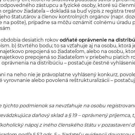
 zodpovedného zástupcu a fyzické osoby, ktoré sú členmi
orgánov žiadateľa – dokladá sa buď výpis z registra trest
pis jeho štatutárov a členov kontrolných orgánov (napr. do
ie na pošte), prípadne sa môžu oznámiť colnému úradu 
h sám
obdobia desiatich rokov
odňaté oprávnenie na distrib
ísm. b) štvrtého bodu; to sa vzťahuje aj na osobu, ktorá 
majetkovo prepojená so žiadateľom, alebo na osobu, kto
majetkovo prepojená so žiadateľom v priebehu piatich 
e oprávnenia na distribúciu – postačuje čestné vyhlásenie
i, ani na neho nie je právoplatne vyhlásený konkurz, povo
vyrovnanie alebo povolená reštrukturalizácii – postaču
e týchto podmienok sa nevzťahuje na osobu registrova
revádzkujúca daňový sklad a § 19 – oprávnený príjemca, t.
alkoholický nápoj z iného členského štátu v pozastavení 
adom podľa § 52 ods. 5 – žiadateľ v evidencii dovozcov 