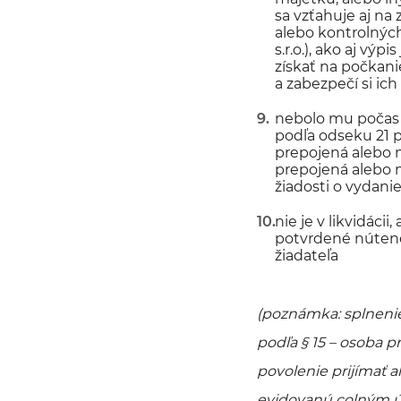
sa vzťahuje aj na
alebo kontrolných 
s.r.o.), ako aj vý
získať na počkan
a zabezpečí si ic
nebolo mu počas 
podľa odseku 21 p
prepojená alebo 
prepojená alebo 
žiadosti o vydani
nie je v likvidáci
potvrdené nútené 
žiadateľa
(poznámka: splneni
podľa § 15 – osoba p
povolenie prijímať 
evidovanú colným úr