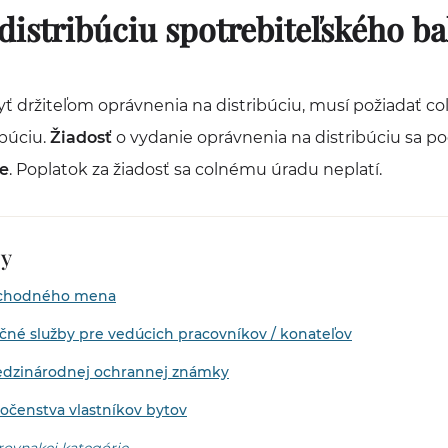
distribúciu spotrebiteľského ba
yť držiteľom oprávnenia na distribúciu, musí požiadať co
ibúciu.
Žiadosť
o vydanie oprávnenia na distribúciu sa p
ve
. Poplatok za žiadosť sa colnému úradu neplatí.
by
bchodného mena
čné služby pre vedúcich pracovníkov / konateľov
edzinárodnej ochrannej známky
ločenstva vlastníkov bytov