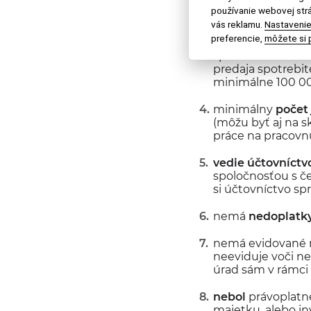
skladovanie
používanie webovej strá
vás reklamu.
Nastavenie
má
ročný obrat
z
preferencie,
môžete si p
napríklad sumárom
spotrebiteľského b
predaja spotrebi
minimálne 100 0
minimálny
počet
(môžu byť aj na 
práce na pracovn
vedie účtovníctv
spoločnosťou s č
si účtovníctvo sp
nemá
nedoplatk
nemá evidované n
neeviduje voči ne
úrad sám v rámci 
nebol
právoplat
majetku, alebo in