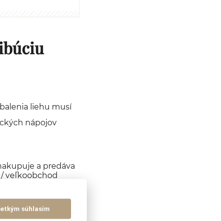
ibúciu
balenia liehu musí
ických nápojov
nakupuje a predáva
d / veľkoobchod
 m2 – preukazuje sa
ou zmluvou (ak sú
šetkým súhlasím
 úradu určené na