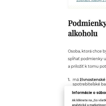
Zobraziť všetky z
Podmienky 
alkoholu
Osoba, ktorá chce b
spĺňať podmienky uv
a priložiť k tomu pot
má
živnostenské
spotrebiteľské b
Informácie o súbo
skladovacia ploc
listom vlastníctv
Ak kliknete na „So všet
skladové priesto
analytické a marketing