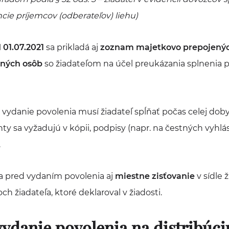
cie príjemcov (odberateľov) liehu)
 01.07.2021
sa prikladá aj
zoznam majetkovo prepojenýc
ených osôb
so žiadateľom na účel preukázania splnenia
vydanie povolenia musí žiadateľ spĺňať počas celej do
y sa vyžadujú v kópii, podpisy (napr. na čestných vyhl
.
a pred vydaním povolenia aj
miestne zisťovanie
v sídle ž
ch žiadateľa, ktoré deklaroval v žiadosti.
vydanie povolenia na distribúci