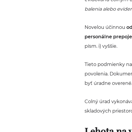
balenia alebo eviden
Novelou účinnou
od
personálne prepoj
písm. i) vyššie.
Tieto podmienky na 
povolenia. Dokument
byť úradne overené
Colný úrad vykonáv
skladových priestoro
Lehota na 