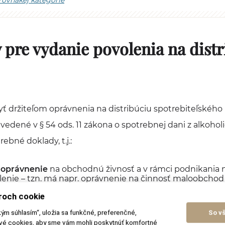
 rovnakej kategórie
pre vydanie povolenia na distr
yť držiteľom oprávnenia na distribúciu spotrebiteľského 
edené v § 54 ods. 11 zákona o spotrebnej dani z alkohol
rebné doklady, t.j.:
 oprávnenie
na obchodnú živnosť a v rámci podnikania 
alenie – tzn. má napr. oprávnenie na činnosť maloobcho
roch cookie
ha
všetkých jeho skladovacích priestorov presahuje 200
a (ak sú priestory vo vlastníctve žiadateľa) alebo nájomn
kým súhlasím“, uložia sa funkčné, preferenčné,
So v
ry v nájme, priestory musia byť rozhodnutím stavebného
ové cookies, aby sme vám mohli poskytnúť komfortné