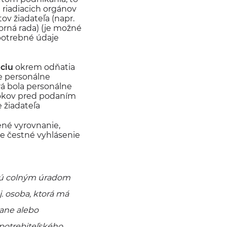
 riadiacich orgánov
ov žiadateľa (napr.
zorná rada) (je možné
potrebné údaje
úciu
okrem odňatia
je personálne
rá bola personálne
rokov pred podaním
 žiadateľa
lené vyrovnanie,
je čestné vyhlásenie
nú colným úradom
j. osoba, ktorá má
dane alebo
spotrebiteľského