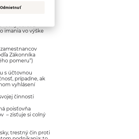
Odmietnuť
r (preukazuje sa
ka predaja
e ročný obrat z
o imania vo výške
0 zamestnancov
odľa Zákonníka
ného pomeru“)
vu s účtovnou
nosť, prípadne, ak
stnom vyhlásení
vojej činnosti
ná poisťovňa
– zisťuje si colný
y, trestný čin proti
etom podnikania; to