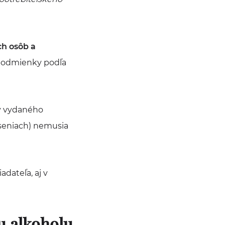
h osôb a
 podmienky podľa
by vydaného
áseniach) nemusia
iadateľa, aj v
u alkoholu