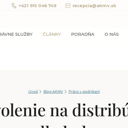
+421 915 046 749
recepcia@akmv.sk
RÁVNE SLUŽBY
ČLÁNKY
PORADŇA
O NÁS
Úvod
Blog AKMV
Právo v podnikaní
olenie na distrib