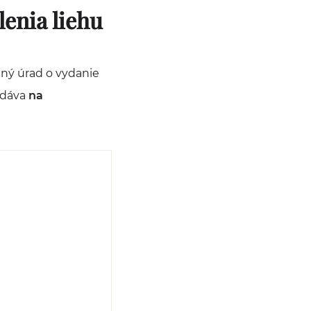
lenia liehu
lný úrad o vydanie
odáva
na