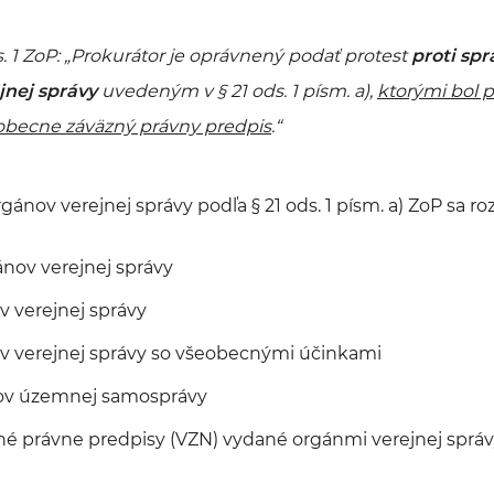
 1 ZoP: „
Prokurátor je oprávnený podať protest
proti sp
jnej správy
uvedeným v § 21 ods. 1 písm. a),
ktorými bol 
eobecne záväzný právny predpis
.“
gánov verejnej správy podľa § 21 ods. 1 písm. a) ZoP sa r
nov verejnej správy
v verejnej správy
v verejnej správy so všeobecnými účinkami
ov územnej samosprávy
é právne predpisy (VZN) vydané orgánmi verejnej správ