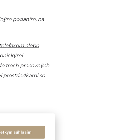
o iným podaním, na
 telefaxom alebo
ronickými
do troch pracovných
i prostriedkami so
šetkým súhlasím