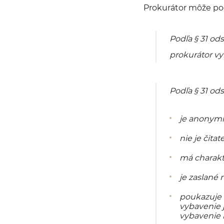
Prokurátor môže po
Podľa § 31 ods
prokurátor vy
Podľa § 31 od
je anonym
nie je čita
má charakte
je zaslané 
poukazuje 
vybavenie 
vybavenie 