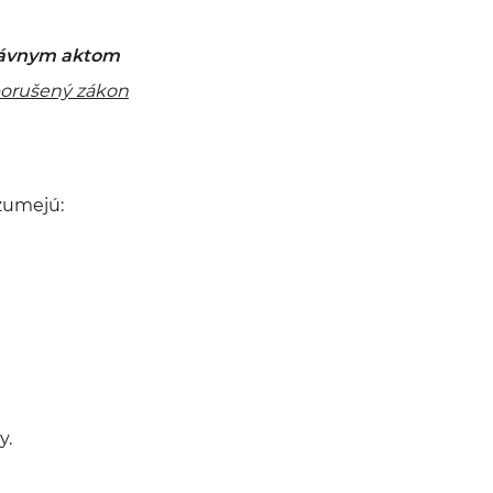
rávnym aktom
porušený zákon
ozumejú:
y.