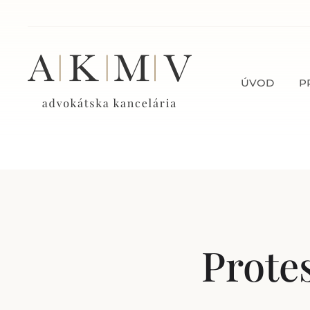
ÚVOD
P
Prote