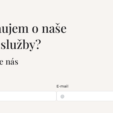
áujem o naše
 služby?
e nás
E-mail