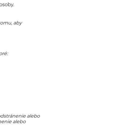
osoby.
tomu, aby
oré:
odstránenie alebo
nenie alebo