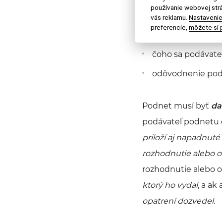
používanie webovej strá
kto ho podáva
vás reklamu.
Nastavenie
preferencie,
môžete si p
proti komu smer
čoho sa podávat
odôvodnenie pod
Podnet musí byť
da
podávateľ podnetu 
priloží aj napadnut
rozhodnutie alebo 
rozhodnutie alebo o
ktorý ho vydal
, a ak
opatrení dozvedel
.