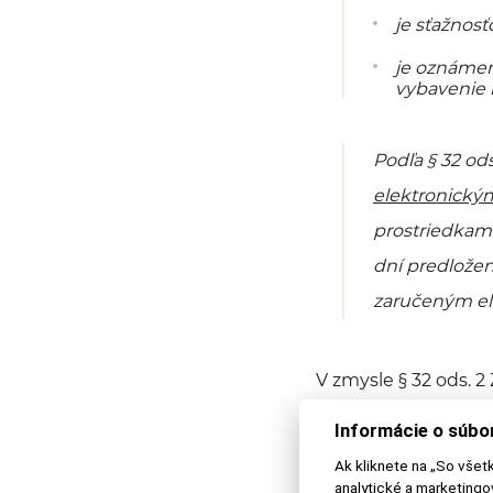
je sťažnos
je oznámen
vybavenie 
Podľa § 32 ods.
elektronický
prostriedkam
dní predložen
zaručeným e
V zmysle § 32 ods. 
Informácie o súbo
komu je určený
Ak kliknete na „So všet
akej veci sa týka
analytické a marketing