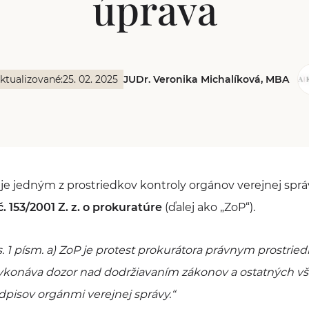
úprava
ktualizované:
25. 02. 2025
JUDr. Veronika Michalíková, MBA
je jedným z prostriedkov kontroly orgánov verejnej správ
. 153/2001 Z. z. o prokuratúre
(ďalej ako „ZoP“).
s. 1 písm. a) ZoP je protest prokurátora právnym prostri
vykonáva dozor nad dodržiavaním zákonov a ostatných 
dpisov orgánmi verejnej správy
.“