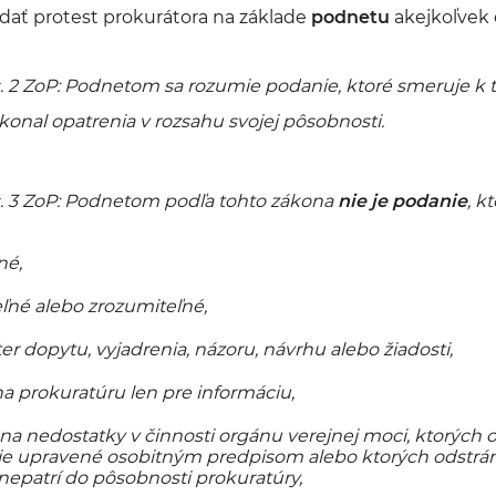
dať protest prokurátora na základe
podnetu
akejkoľvek 
. 2 ZoP:
Podnetom sa rozumie podanie, ktoré smeruje k 
konal opatrenia v rozsahu svojej pôsobnosti
.
s. 3 ZoP: Podnetom podľa tohto zákona
nie je podanie
, kt
né,
teľné alebo zrozumiteľné,
r dopytu, vyjadrenia, názoru, návrhu alebo žiadosti,
na prokuratúru len pre informáciu,
na nedostatky v činnosti orgánu verejnej moci, ktorých 
je upravené osobitným predpisom alebo ktorých odstrá
nepatrí do pôsobnosti prokuratúry,