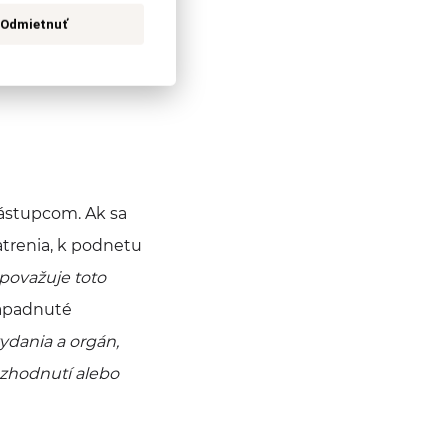
Odmietnuť
ástupcom. Ak sa
trenia, k podnetu
považuje toto
napadnuté
ydania a orgán,
ozhodnutí alebo