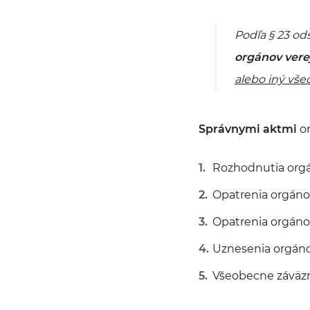
Podľa § 23 ods.
orgánov vere
alebo iný vš
Správnymi aktmi
or
Rozhodnutia orgá
Opatrenia orgáno
Opatrenia orgáno
Uznesenia orgán
Všeobecne záväzn