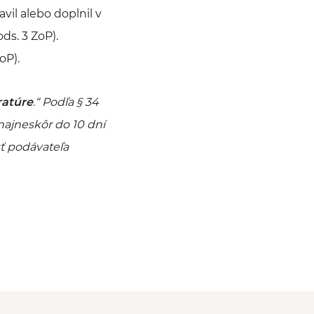
vil alebo doplnil v
ds. 3 ZoP).
oP).
ratúre
.“ Podľa § 34
najneskôr do 10 dní
ť podávateľa