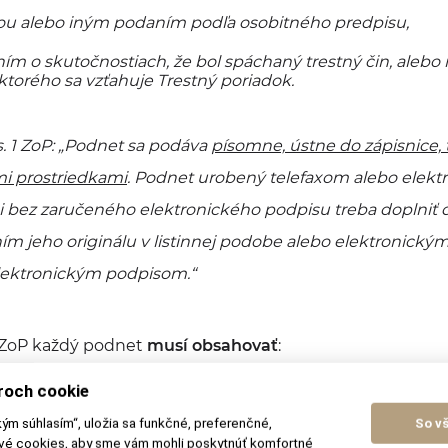
ťou alebo iným podaním podľa osobitného predpisu,
ím o skutočnostiach, že bol spáchaný trestný čin, aleb
ktorého sa vzťahuje Trestný poriadok.
 1 ZoP: „
Podnet sa podáva
písomne, ústne do zápisnice,
mi prostriedkami
. Podnet urobený telefaxom alebo elekt
i bez zaručeného elektronického podpisu treba doplniť 
ím jeho originálu v listinnej podobe alebo elektronickým
lektronickým podpisom
.“
2 ZoP každý podnet
musí obsahovať
:
roch cookie
kým súhlasím“, uložia sa funkčné, preferenčné,
So v
ové cookies, aby sme vám mohli poskytnúť komfortné