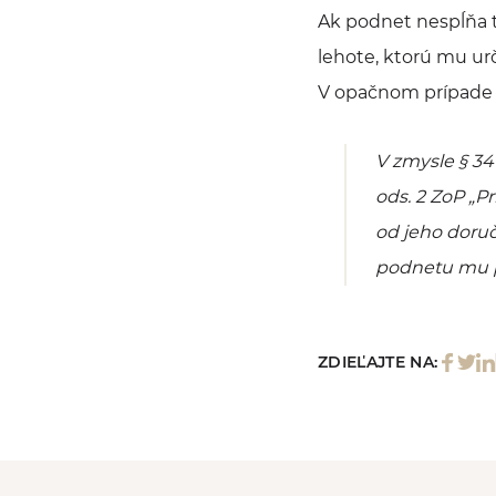
Ak podnet nespĺňa ti
lehote, ktorú mu urč
V opačnom prípade p
V zmysle § 34 
ods. 2 ZoP „
Pr
od jeho doruč
podnetu mu p
ZDIEĽAJTE NA: