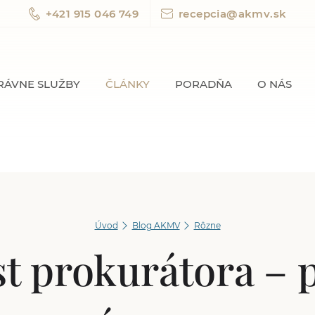
+421 915 046 749
recepcia@akmv.sk
RÁVNE SLUŽBY
ČLÁNKY
PORADŇA
O NÁS
Úvod
Blog AKMV
Rôzne
st prokurátora – 