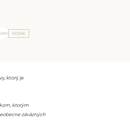
RÔZNE
y, ktorý je
edkom, ktorým
všeobecne záväzných