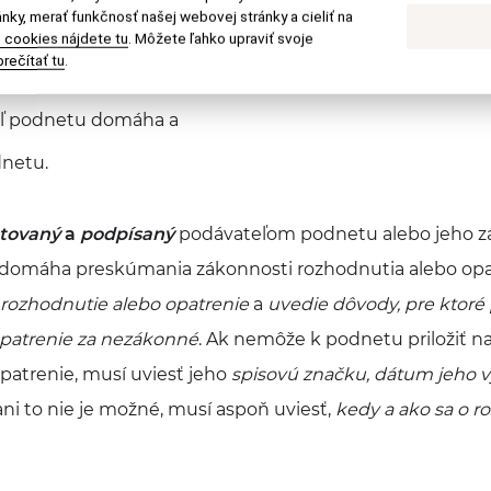
nky, merať funkčnosť našej webovej stránky a cieliť na
 cookies nájdete tu
. Môžete ľahko upraviť svoje
rečítať tu
.
uje
eľ podnetu domáha a
netu.
tovaný
a
podpísaný
podávateľom podnetu alebo jeho z
domáha preskúmania zákonnosti rozhodnutia alebo opa
é rozhodnutie alebo opatrenie
a
uvedie dôvody, pre ktoré 
opatrenie za nezákonné
. Ak nemôže k podnetu priložiť 
patrenie, musí uviesť jeho
spisovú značku, dátum jeho v
 ani to nie je možné, musí aspoň uviesť,
kedy a ako sa o r