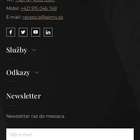
Mobil:
+421 915 046 749
E-mail:
recepcia@akmv.sk
Služby
Odkazy
Newsletter
Newsletter raz do mesiaca.