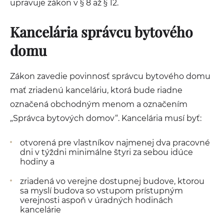
upravuje zákon v § 8 až § 12.
Kancelária správcu bytového
domu
Zákon zavedie povinnosť správcu bytového domu
mať zriadenú kanceláriu, ktorá bude riadne
označená obchodným menom a označením
„Správca bytových domov“. Kancelária musí byť:
otvorená pre vlastníkov najmenej dva pracovné
dni v týždni minimálne štyri za sebou idúce
hodiny a
zriadená vo verejne dostupnej budove, ktorou
sa myslí budova so vstupom prístupným
verejnosti aspoň v úradných hodinách
kancelárie