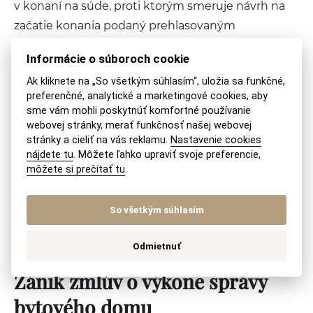
v konaní na súde, proti ktorým smeruje návrh na
začatie konania podaný prehlasovaným
vlastníkom bytu a nebytového priestoru v dome,
Informácie o súboroch cookie
návrh na začatie konania o určenie platnosti
Ak kliknete na „So všetkým súhlasím“, uložia sa funkčné,
zmluvy o výkone správy podaný iným vlastníkom
preferenčné, analytické a marketingové cookies, aby
bytu a nebytového priestoru v dome alebo návrh
sme vám mohli poskytnúť komfortné používanie
na začatie konania o zdržanie sa výkonu záložného
webovej stránky, merať funkčnosť našej webovej
stránky a cieliť na vás reklamu.
Nastavenie cookies
práva alebo zákaz výkonu záložného práva podaný
nájdete tu
. Môžete ľahko upraviť svoje preferencie,
iným vlastníkom bytu a nebytového priestoru v
môžete si prečítať tu
.
dome; toto zastupovanie trvá, kým sa v konaní
pred súdom nepreukáže rozpor záujmov správcu
So všetkým súhlasím
so záujmom zastupovaných vlastníkov bytov a
nebytových priestorov v dome.
Odmietnuť
Zánik zmlúv o výkone správy
bytového domu