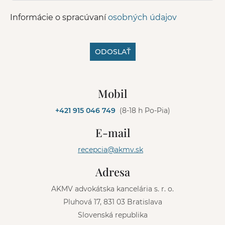
Informácie o spracúvaní
osobných údajov
ODOSLAŤ
A
l
Mobil
t
e
+421 915 046 749
(8-18 h Po-Pia)
r
n
E-mail
a
t
recepcia@akmv.sk
i
v
Adresa
e
:
AKMV advokátska kancelária s. r. o.
Pluhová 17, 831 03 Bratislava
Slovenská republika