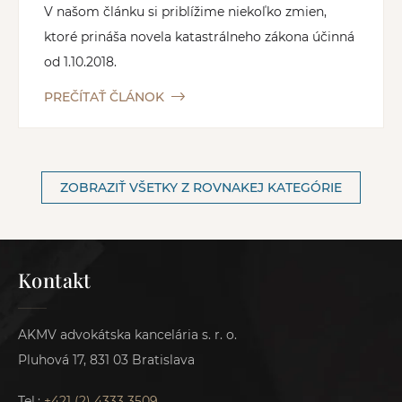
V našom článku si priblížime niekoľko zmien,
ktoré prináša novela katastrálneho zákona účinná
od 1.10.2018.
PREČÍTAŤ ČLÁNOK
ZOBRAZIŤ VŠETKY Z ROVNAKEJ KATEGÓRIE
Kontakt
AKMV advokátska kancelária s. r. o.
Pluhová 17, 831 03 Bratislava
Tel.:
+421 (2) 4333 3509