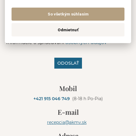
So všetkým súhlasím
Odmietnuť
Informácie o spracúvaní
osobných údajov
ODOSLAŤ
A
l
Mobil
t
e
+421 915 046 749
(8-18 h Po-Pia)
r
n
E-mail
a
t
recepcia@akmv.sk
i
v
Adresa
e