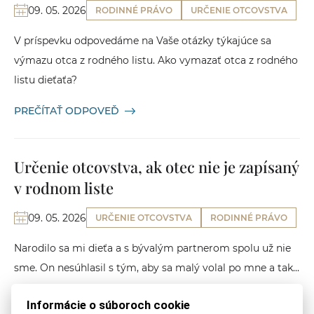
09. 05. 2026
RODINNÉ PRÁVO
URČENIE OTCOVSTVA
V príspevku odpovedáme na Vaše otázky týkajúce sa
výmazu otca z rodného listu. Ako vymazať otca z rodného
listu dieťaťa?
PREČÍTAŤ ODPOVEĎ
Určenie otcovstva, ak otec nie je zapísaný
v rodnom liste
09. 05. 2026
URČENIE OTCOVSTVA
RODINNÉ PRÁVO
Narodilo sa mi dieťa a s bývalým partnerom spolu už nie
sme. On nesúhlasil s tým, aby sa malý volal po mne a tak...
PREČÍTAŤ ODPOVEĎ
Informácie o súboroch cookie