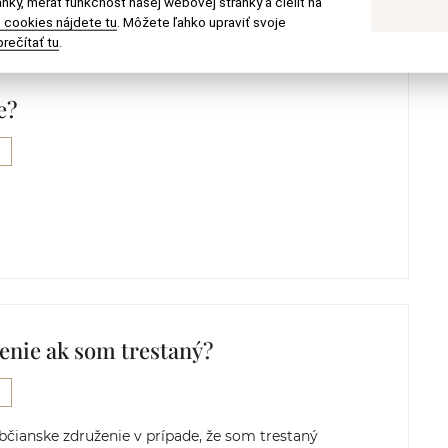
nky, merať funkčnosť našej webovej stránky a cieliť na
 cookies nájdete tu
. Môžete ľahko upraviť svoje
rečítať tu
.
e?
enie ak som trestaný?
čianske združenie v prípade, že som trestaný