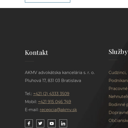
Služby
Kontakt
AKMV advokátska kancelária s. r. o.
Cudzinci,
Pluhová 17, 831 03 Bratislava
Podnikan
Pracovné
Tel.:
+421 (2) 4333 3509
Nehnuteľ
Mobil:
+421 915 046 749
Rodinné 
E-mail:
recepcia@akmv.sk
Dopravné
Občiansk