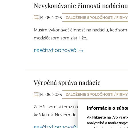
Nevykonávanie činnosti nadáciou 
14. 05. 2026
ZALOŽENIE SPOLOČNOSTI / FIRMY
Musím vykonávať činnosť na nadáciu, keď som si
medzičasom som zistil, že...
PREČÍTAŤ ODPOVEĎ
Výročná správa nadácie
14. 05. 2026
ZALOŽENIE SPOLOČNOSTI / FIRMY
Založil som si teraz nadáciu pre syna. Náhodo
Informácie o súbo
každý rok. Neviem do...
Ak kliknete na „So všet
analytické a marketing
PREČÍTAŤ ODPOVEĎ