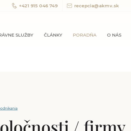
+421 915 046 749
recepcia@akmv.sk
RÁVNE SLUŽBY
ČLÁNKY
PORADŇA
O NÁS
podnikania
oločnosti / firmy