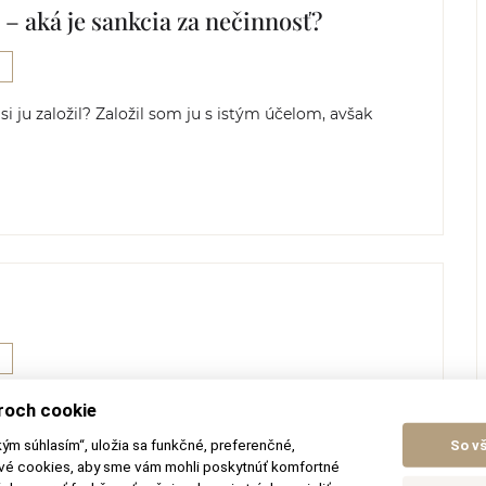
– aká je sankcia za nečinnosť?
 ju založil? Založil som ju s istým účelom, avšak
u som sa dozvedel, že musím predkladať nejakú správu
roch cookie
kým súhlasím“, uložia sa funkčné, preferenčné,
So v
ové cookies, aby sme vám mohli poskytnúť komfortné