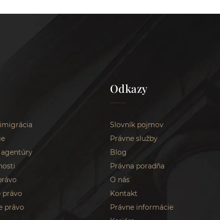
Odkazy
 imigrácia
Slovník pojmov
ie
Právne služby
 agentúry
Blog
nosti
Právna poradňa
právo
O nás
 právo
Kontakt
e právo
Právne informácie