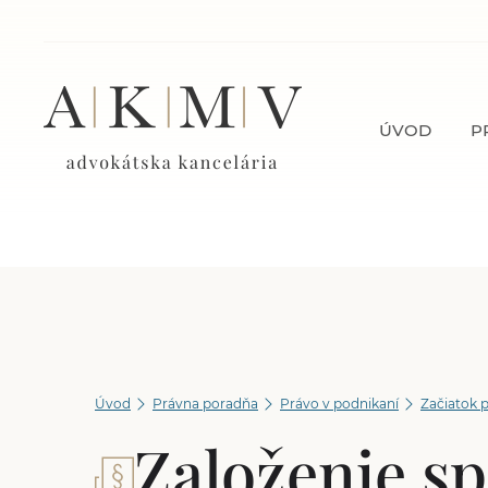
ÚVOD
P
Úvod
Právna poradňa
Právo v podnikaní
Začiatok 
Založenie sp