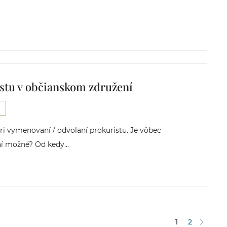
stu v občianskom združení
i vymenovaní / odvolaní prokuristu. Je vôbec
í možné? Od kedy...
1
2