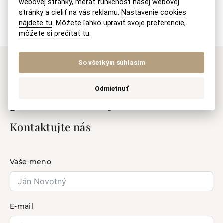
webovej stránky, merať funkčnosť našej webovej
stránky a cieliť na vás reklamu.
Nastavenie cookies
nájdete tu
. Môžete ľahko upraviť svoje preferencie,
môžete si prečítať tu
.
So všetkým súhlasím
Máte záujem o naše
Odmietnuť
právne služby?
Kontaktujte nás
Vaše meno
E-mail