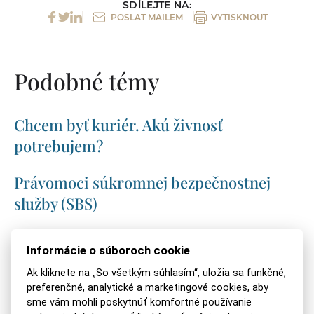
SDÍLEJTE NA:
POSLAT MAILEM
VYTISKNOUT
Podobné témy
Chcem byť kuriér. Akú živnosť
potrebujem?
Právomoci súkromnej bezpečnostnej
služby (SBS)
Doučovanie ako živnosť
Informácie o súboroch cookie
Ako si založiť kaderníctvo?
Ak kliknete na „So všetkým súhlasím“, uložia sa funkčné,
preferenčné, analytické a marketingové cookies, aby
sme vám mohli poskytnúť komfortné používanie
Ako založiť chovateľskú stanicu?