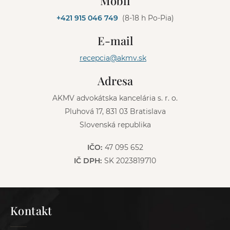
Mobil
t
e
+421 915 046 749
(8-18 h Po-Pia)
r
n
E-mail
a
t
recepcia@akmv.sk
i
v
Adresa
e
:
AKMV advokátska kancelária s. r. o.
Pluhová 17, 831 03 Bratislava
Slovenská republika
IČO:
47 095 652
IČ DPH:
SK 2023819710
Kontakt