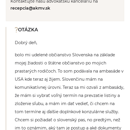
Kontaktujte našu advokátsku kanceláriu na
recepcia@akmv.sk
OTÁZKA
Dobrý deň,
bolo mi udelené občianstvo Slovenska na základe
mojej žiadosti o štátne občianstvo po mojich
prastarých rodičoch. To som podávala na ambasáde v
USA kde teraz aj žijem. Slovenčinu mám na
komunikatívnej úrovni. Teraz sa mi ozvali z ambasády,
že mám si vybrať voľný termín na prevzatie listiny a
zloženie sľubu, a mám im dať vedieť, či chcem na
tom termíne aj ďalšie doplnkové konzulárne služby.
Chcem si požiadať o slovenský pas, no predtým, než
im to oznámim, aký tam je postup a aké dokumenty