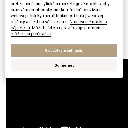
preferenčné, analytické a marketingové cookies, aby
kontaktovať na našej e-mailovej adrese
sme vám mohli poskytnúť komfortné používanie
recepcia@akmv.sk.
webovej stránky, merať funkčnosť našej webovej
stránky a cieliť na vás reklamu.
Nastavenie cookies
nájdete tu
. Môžete ľahko upraviť svoje preferencie,
môžete si prečítať tu
.
JUDr. Veronika Michalíková, MBA
So všetkým súhlasím
Odmietnuť