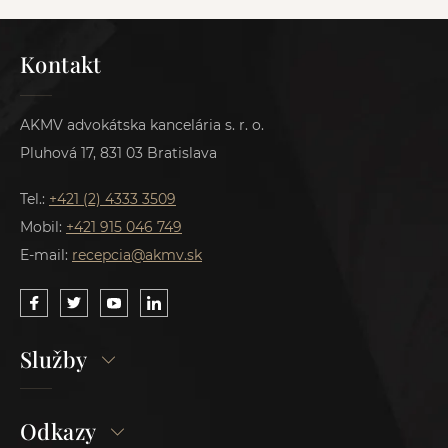
Kontakt
AKMV advokátska kancelária s. r. o.
Pluhová 17, 831 03 Bratislava
Tel.:
+421 (2) 4333 3509
Mobil:
+421 915 046 749
E-mail:
recepcia@akmv.sk
Služby
Odkazy