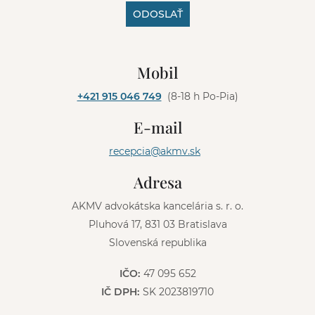
ODOSLAŤ
A
l
Mobil
t
e
+421 915 046 749
(8-18 h Po-Pia)
r
n
E-mail
a
t
recepcia@akmv.sk
i
v
Adresa
e
:
AKMV advokátska kancelária s. r. o.
Pluhová 17, 831 03 Bratislava
Slovenská republika
IČO:
47 095 652
IČ DPH:
SK 2023819710