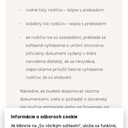
rodné listy rodičov – kópie s prekladom
sobášny list rodičov – kópia s prekladom
ak rodičia nie sú zosobášení, prekladá sa
súhlasné vyhlásenie o určení otcovstva
(oficiálny dokument vydaný v štáte
narodenia dieťaťa), ak sa nevydáva,
odporúčame priložiť čestné vyhlásenie
rodičov, že sú slobodní.
Následne, ak budete disponovať oboma
dokumentami, viete si požiadať o slovenský
pas buď na ambasáde alebo na Slovensku na
polícii na oddelení dokladov.
Informácie o súboroch cookie
Ak kliknete na „So všetkým súhlasím“, uložia sa funkčné,
V prípade akýchkoľvek otázok nás neváhajte