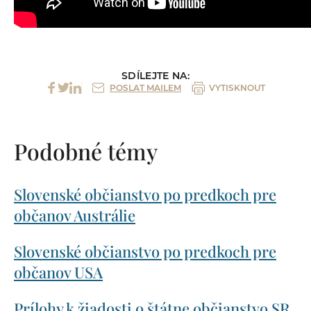
SDÍLEJTE NA:
POSLAT MAILEM
VYTISKNOUT
Podobné témy
Slovenské občianstvo po predkoch pre
občanov Austrálie
Slovenské občianstvo po predkoch pre
občanov USA
Prílohy k žiadosti o štátne občianstvo SR