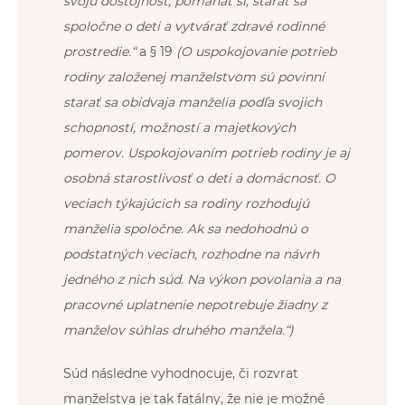
svoju dôstojnosť, pomáhať si, starať sa
spoločne o deti a vytvárať zdravé rodinné
prostredie.“
a § 19
(
O uspokojovanie potrieb
rodiny založenej manželstvom sú povinní
starať sa obidvaja manželia podľa svojich
schopností, možností a majetkových
pomerov. Uspokojovaním potrieb rodiny je aj
osobná starostlivosť o deti a domácnosť. O
veciach týkajúcich sa rodiny rozhodujú
manželia spoločne. Ak sa nedohodnú o
podstatných veciach, rozhodne na návrh
jedného z nich súd. Na výkon povolania a na
pracovné uplatnenie nepotrebuje žiadny z
manželov súhlas druhého manžela.“)
Súd následne vyhodnocuje, či rozvrat
manželstva je tak fatálny, že nie je možné