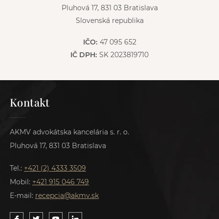
Pluhová 17, 831 03 Bratislava
Slovenská republika
IČO:
47 095 652
IČ DPH:
SK 2023819710
Kontakt
AKMV advokátska kancelária s. r. o.
Pluhová 17, 831 03 Bratislava
Tel.:
+421 (2) 4333 3509
Mobil:
+421 915 046 749
E-mail:
recepcia@akmv.sk