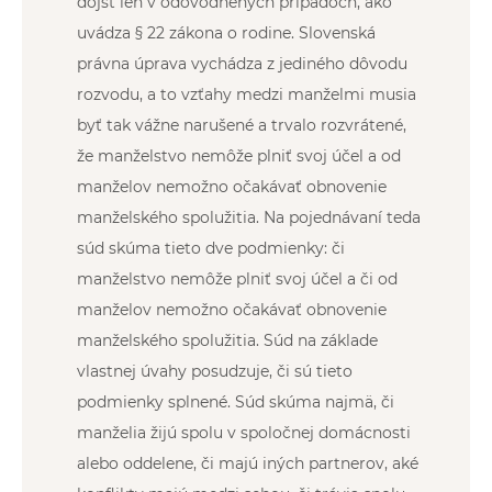
dôjsť len v odôvodnených prípadoch, ako
uvádza § 22 zákona o rodine. Slovenská
právna úprava vychádza z jediného dôvodu
rozvodu, a to vzťahy medzi manželmi musia
byť tak vážne narušené a trvalo rozvrátené,
že manželstvo nemôže plniť svoj účel a od
manželov nemožno očakávať obnovenie
manželského spolužitia. Na pojednávaní teda
súd skúma tieto dve podmienky: či
manželstvo nemôže plniť svoj účel a či od
manželov nemožno očakávať obnovenie
manželského spolužitia. Súd na základe
vlastnej úvahy posudzuje, či sú tieto
podmienky splnené. Súd skúma najmä, či
manželia žijú spolu v spoločnej domácnosti
alebo oddelene, či majú iných partnerov, aké