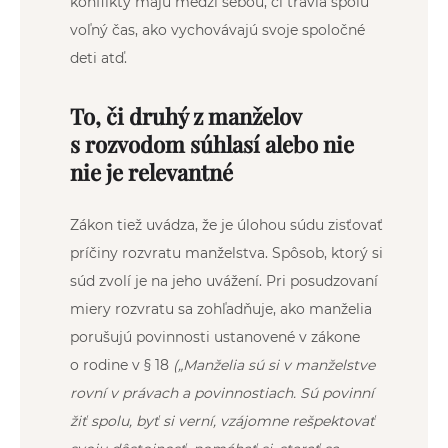
konflikty majú medzi sebou, či trávia spolu
voľný čas, ako vychovávajú svoje spoločné
deti atď.
To, či druhý z manželov
s rozvodom súhlasí alebo nie
nie je relevantné
Zákon tiež uvádza, že je úlohou súdu zisťovať
príčiny rozvratu manželstva. Spôsob, ktorý si
súd zvolí je na jeho uvážení. Pri posudzovaní
miery rozvratu sa zohľadňuje, ako manželia
porušujú povinnosti ustanovené v zákone
o rodine v § 18
(„
Manželia sú si v manželstve
rovní v právach a povinnostiach. Sú povinní
žiť spolu, byť si verní, vzájomne rešpektovať