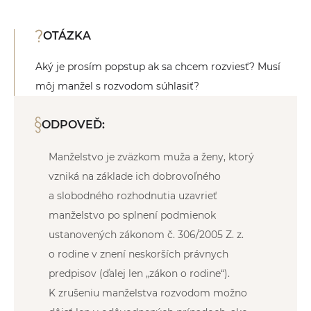
OTÁZKA
Aký je prosím popstup ak sa chcem rozviesť? Musí
môj manžel s rozvodom súhlasiť?
ODPOVEĎ:
Manželstvo je zväzkom muža a ženy, ktorý
vzniká na základe ich dobrovoľného
a slobodného rozhodnutia uzavrieť
manželstvo po splnení podmienok
ustanovených zákonom č. 306/2005 Z. z.
o rodine v znení neskorších právnych
predpisov (ďalej len „zákon o rodine“).
K zrušeniu manželstva rozvodom možno