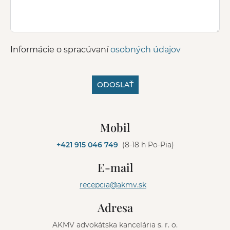
Informácie o spracúvaní
osobných údajov
ODOSLAŤ
A
l
Mobil
t
e
+421 915 046 749
(8-18 h Po-Pia)
r
n
E-mail
a
t
recepcia@akmv.sk
i
v
Adresa
e
:
AKMV advokátska kancelária s. r. o.