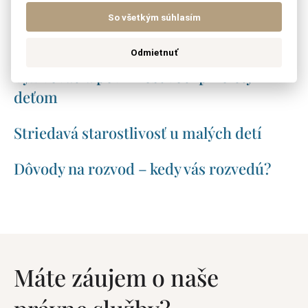
Ako dlho trvá vysporiadanie BSM – koľko
So všetkým súhlasím
sa čaká na súdne pojednávanie?
Odmietnuť
Vyživovacia povinnosť voči plnoletým
deťom
Striedavá starostlivosť u malých detí
Dôvody na rozvod – kedy vás rozvedú?
Máte záujem o naše