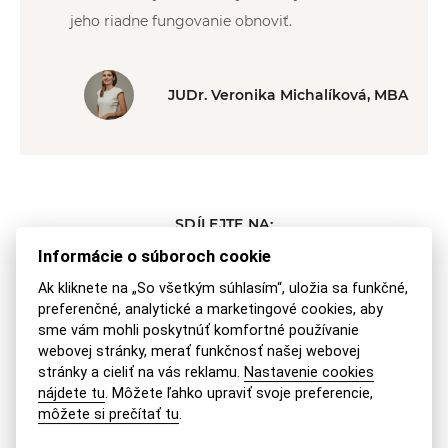
jeho riadne fungovanie obnoviť.
JUDr. Veronika Michalíková, MBA
SDÍLEJTE NA:
POSLAT MAILEM
VYTISKNOUT
Informácie o súboroch cookie
Ak kliknete na „So všetkým súhlasím“, uložia sa funkčné,
preferenčné, analytické a marketingové cookies, aby
Podobné témy
sme vám mohli poskytnúť komfortné používanie
webovej stránky, merať funkčnosť našej webovej
stránky a cieliť na vás reklamu.
Nastavenie cookies
Povinnosť informovať druhého rodiča –
nájdete tu
. Môžete ľahko upraviť svoje preferencie,
môžete si prečítať tu
.
práva a povinnosti