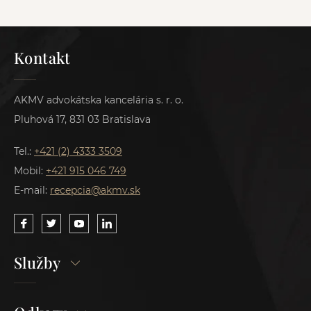
Kontakt
AKMV advokátska kancelária s. r. o.
Pluhová 17, 831 03 Bratislava
Tel.:
+421 (2) 4333 3509
Mobil:
+421 915 046 749
E-mail:
recepcia@akmv.sk
Služby