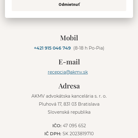
Odmietnuť
ODOSLAŤ
A
l
Mobil
t
e
+421 915 046 749
(8-18 h Po-Pia)
r
n
E-mail
a
t
recepcia@akmv.sk
i
v
Adresa
e
:
AKMV advokátska kancelária s. r. o.
Pluhová 17, 831 03 Bratislava
Slovenská republika
IČO:
47 095 652
IČ DPH:
SK 2023819710