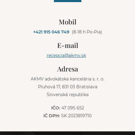
A
l
Mobil
t
e
+421 915 046 749
(8-18 h Po-Pia)
r
n
E-mail
a
t
recepcia@akmv.sk
i
v
Adresa
e
:
AKMV advokátska kancelária s. r. o.
Pluhová 17, 831 03 Bratislava
Slovenská republika
IČO:
47 095 652
IČ DPH:
SK 2023819710