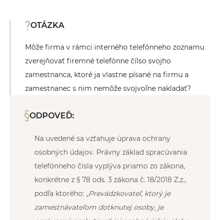
OTÁZKA
Môže firma v rámci interného telefónneho zoznamu
zverejňovať firemné telefónne čílso svojho
zamestnanca, ktoré ja vlastne písané na firmu a
zamestnanec s nim nemôže svojvoľne nakladať?
ODPOVEĎ:
Na uvedené sa vzťahuje úprava ochrany
osobných údajov. Právny základ spracúvania
telefónneho čísla vyplýva priamo zo zákona,
konkrétne z § 78 ods. 3 zákona č. 18/2018 Z.z.,
podľa ktorého:
„Prevádzkovateľ, ktorý je
zamestnávateľom dotknutej osoby, je