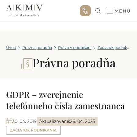
MENU
Úvod
Právna poradňa
Právo v podnikaní
Začiatok podnikania
Právna poradňa
GDPR – zverejnenie
telefónneho čísla zamestnanca
30. 04. 2019
Aktualizované:
26. 04. 2025
ZAČIATOK PODNIKANIA