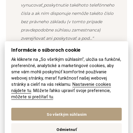
vynucovať
poskytnutie takéhoto telefónneho
čísla a ak ním disponuje nemôže takéto číslo
bez právneho základu (v tomto prípade
pravdepodobne súhlasu zamestnanca)
zverejňovať ani poskytovať a pod…“
Informácie o súboroch cookie
Z uvedeného vyplýva, že súhlas zamestnanca
Ak kliknete na „So všetkým súhlasím“, uložia sa funkčné,
so zverejnením jeho telefónneho čísla by bol
preferenčné, analytické a marketingové cookies, aby
potrebný.
sme vám mohli poskytnúť komfortné používanie
webovej stránky, merať funkčnosť našej webovej
stránky a cieliť na vás reklamu.
Nastavenie cookies
nájdete tu
. Môžete ľahko upraviť svoje preferencie,
JUDr. Veronika Michalíková, MBA
môžete si prečítať tu
.
So všetkým súhlasím
SDÍLEJTE NA:
Odmietnuť