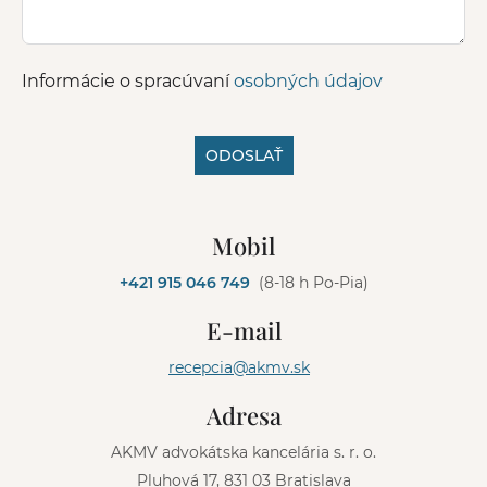
Informácie o spracúvaní
osobných údajov
ODOSLAŤ
A
l
Mobil
t
e
+421 915 046 749
(8-18 h Po-Pia)
r
n
E-mail
a
t
recepcia@akmv.sk
i
v
Adresa
e
:
AKMV advokátska kancelária s. r. o.
Pluhová 17, 831 03 Bratislava