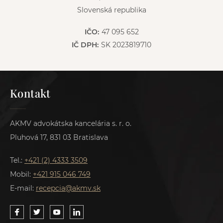
Slovenská republika
IČO:
47 095 652
IČ DPH:
SK 2023819710
Kontakt
AKMV advokátska kancelária s. r. o.
Pluhová 17, 831 03 Bratislava
Tel.:
+421 (2) 4333 3509
Mobil:
+421 915 046 749
E-mail:
recepcia@akmv.sk