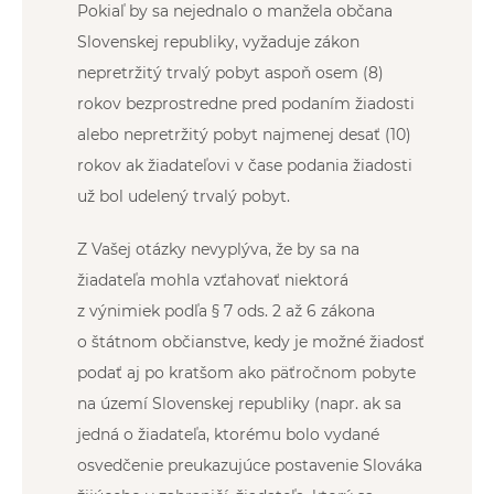
Pokiaľ by sa nejednalo o manžela občana
Slovenskej republiky, vyžaduje zákon
nepretržitý trvalý pobyt aspoň osem (8)
rokov bezprostredne pred podaním žiadosti
alebo nepretržitý pobyt najmenej desať (10)
rokov ak žiadateľovi v čase podania žiadosti
už bol udelený trvalý pobyt.
Z Vašej otázky nevyplýva, že by sa na
žiadateľa mohla vzťahovať niektorá
z výnimiek podľa § 7 ods. 2 až 6 zákona
o štátnom občianstve, kedy je možné žiadosť
podať aj po kratšom ako päťročnom pobyte
na území Slovenskej republiky (napr. ak sa
jedná o žiadateľa, ktorému bolo vydané
osvedčenie preukazujúce postavenie Slováka