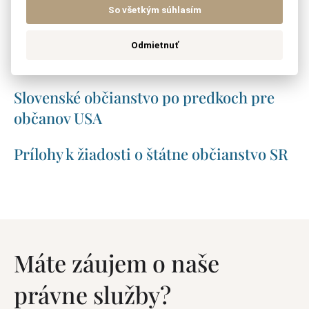
Prihlásenie cudzinca do zdravotnej
So všetkým súhlasím
poisťovne
Odmietnuť
Prepis auta na cudzinca
Slovenské občianstvo po predkoch pre
občanov USA
Prílohy k žiadosti o štátne občianstvo SR
Máte záujem o naše
právne služby?