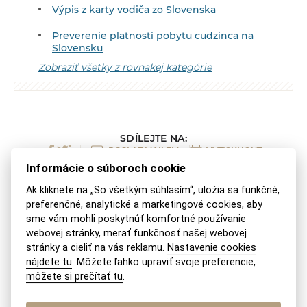
Výpis z karty vodiča zo Slovenska
Preverenie platnosti pobytu cudzinca na
Slovensku
Zobraziť všetky z rovnakej kategórie
SDÍLEJTE NA:
POSLAT MAILEM
VYTISKNOUT
Informácie o súboroch cookie
Ak kliknete na „So všetkým súhlasím“, uložia sa funkčné,
Podobné témy
preferenčné, analytické a marketingové cookies, aby
sme vám mohli poskytnúť komfortné používanie
webovej stránky, merať funkčnosť našej webovej
stránky a cieliť na vás reklamu.
Nastavenie cookies
Slovenské občianstvo po predkoch pre
nájdete tu
. Môžete ľahko upraviť svoje preferencie,
občanov Austrálie
môžete si prečítať tu
.