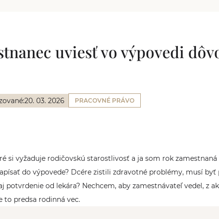
tnanec uviesť vo výpovedi dôv
zované:
20. 03. 2026
PRACOVNÉ PRÁVO
ré si vyžaduje rodičovskú starostlivosť a ja som rok zamestnan
apísať do výpovede? Dcére zistili zdravotné problémy, musí byť
aj potvrdenie od lekára? Nechcem, aby zamestnávateľ vedel, z 
 to predsa rodinná vec.