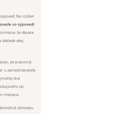
ýpoveď. Na rozdiel
ovede vo výpovedi
formácie, že dávate
a základe akej
siac, ak pracovný
er u zamestnávateľa
ajmenej dva
ledujúceho po
ho mesiaca.
m dohodnúť dohodou