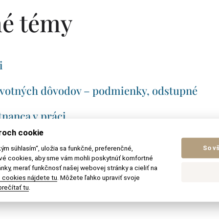
é témy
i
avotných dôvodov – podmienky, odstupné
nanca v práci
roch cookie
á zmena
kým súhlasím“, uložia sa funkčné, preferenčné,
So v
ové cookies, aby sme vám mohli poskytnúť komfortné
dné pri skončení pracovného pomeru
nky, merať funkčnosť našej webovej stránky a cieliť na
 cookies nájdete tu
. Môžete ľahko upraviť svoje
rečítať tu
.