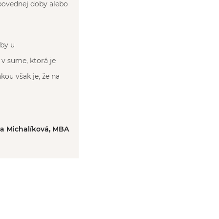
povednej doby alebo
by u
v sume, ktorá je
ou však je, že na
ka Michalíková, MBA