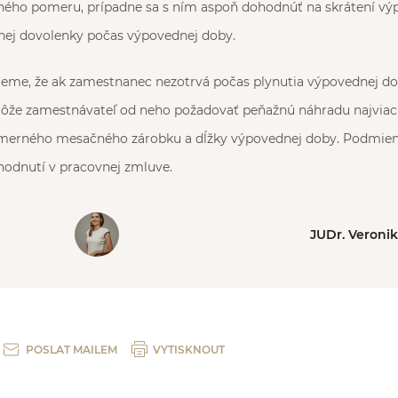
ného pomeru, prípadne sa s ním aspoň dohodnúť na skrátení vý
nej dovolenky počas výpovednej doby.
eme, že ak zamestnanec nezotrvá počas plynutia výpovednej do
ôže zamestnávateľ od neho požadovať peňažnú náhradu najviac 
merného mesačného zárobku a dĺžky výpovednej doby. Podmienk
odnutí v pracovnej zmluve.
JUDr. Veroni
POSLAT MAILEM
VYTISKNOUT