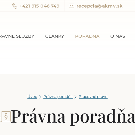
+421 915 046 749
recepcia@akmv.sk
RÁVNE SLUŽBY
ČLÁNKY
PORADŇA
O NÁS
Úvod
Právna poradňa
Pracovné právo
Právna poradň