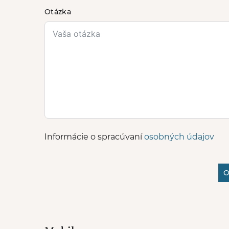
Otázka
Informácie o spracúvaní
osobných údajov
O
A
l
t
e