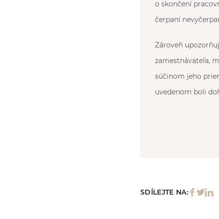
o skončení pracov
čerpaní nevyčerpa
Zároveň upozorňuj
zamestnávateľa, m
súčinom jeho prie
uvedenom boli doh
SDÍLEJTE NA: