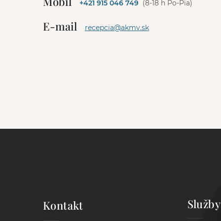
Mobil
+421 915 046 749
(8-18 h Po-Pia)
r
n
E-mail
a
recepcia@akmv.sk
t
i
v
e
:
Služby
Kontakt