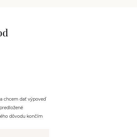
od
á a chcem dať výpoveď
 predložené
akého dôvodu končím