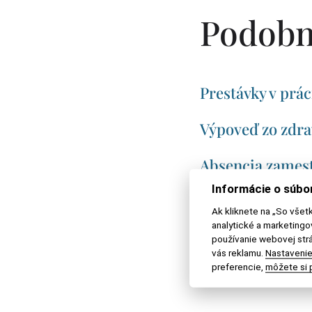
Podobn
Prestávky v prác
Výpoveď zo zdr
Absencia zamest
Informácie o súbo
Delená pracovn
Ak kliknete na „So všet
analytické a marketing
Nárok na odcho
používanie webovej strá
vás reklamu.
Nastavenie
preferencie,
môžete si p