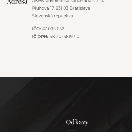
Adresa
AKMV advokátska kancelária s. r. o.
Pluhová 17, 831 03 Bratislava
Slovenská republika
IČO:
47 095 652
IČ DPH:
SK 2023819710
Odkazy