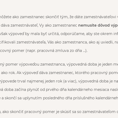
žete ako zamestnanec skončiť tým, že dáte zamestnávateľovi v
ú dáva zamestnávateľ, Vy ako zamestnanec
nemusíte dôvod výp
 však výpoveď by mala byť určitá, odporúčame, aby ste okrem in
cifikovali zamestnávateľa, Vás ako zamestnanca, ako aj uviedli, n
acovný pomer (napr. pracovná zmluva zo dňa …).
vný pomer výpoveďou zamestnanca, výpovedná doba je jeden me
 ako rok. Ak výpoveď dáva zamestnanec, ktorého pracovný pom
ýpovede trval najmenej jeden rok (a viac), výpovedná doba je n
á doba začína plynúť od prvého dňa kalendárneho mesiaca nas
 a skončí sa uplynutím posledného dňa príslušného kalendárne
 ako skončiť pracovný pomer je skúsiť sa so zamestnávateľo