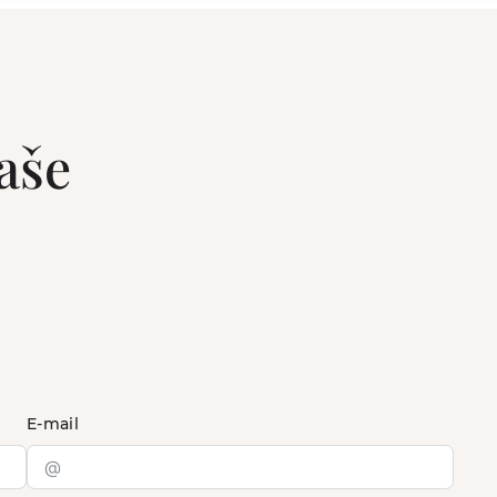
aše
E-mail