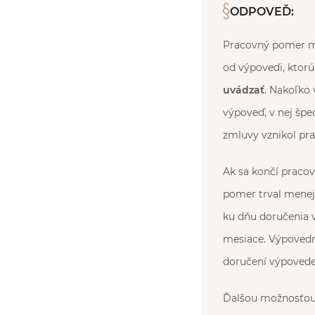
ODPOVEĎ:
Pracovný pomer mô
od výpovedi, ktor
uvádzať
. Nakoľko
výpoveď, v nej špe
zmluvy vznikol pr
Ak sa končí praco
pomer trval menej
ku dňu doručenia v
mesiace. Výpovedn
doručení výpovede
Ďalšou možnosťou,