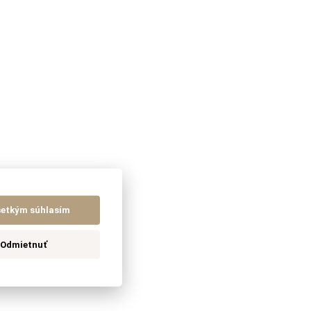
šetkým súhlasím
Odmietnuť