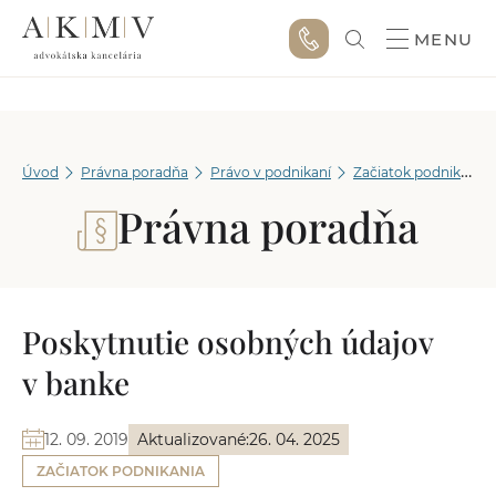
MENU
Úvod
Právna poradňa
Právo v podnikaní
Začiatok podnikania
Právna poradňa
Poskytnutie osobných údajov
v banke
12. 09. 2019
Aktualizované:
26. 04. 2025
ZAČIATOK PODNIKANIA