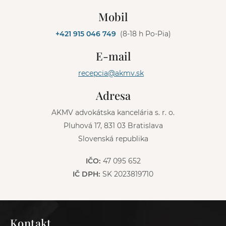
l
Mobil
t
e
+421 915 046 749
(8-18 h Po-Pia)
r
n
E-mail
a
t
recepcia@akmv.sk
i
v
Adresa
e
:
AKMV advokátska kancelária s. r. o.
Pluhová 17, 831 03 Bratislava
Slovenská republika
IČO:
47 095 652
IČ DPH:
SK 2023819710
Kontakt