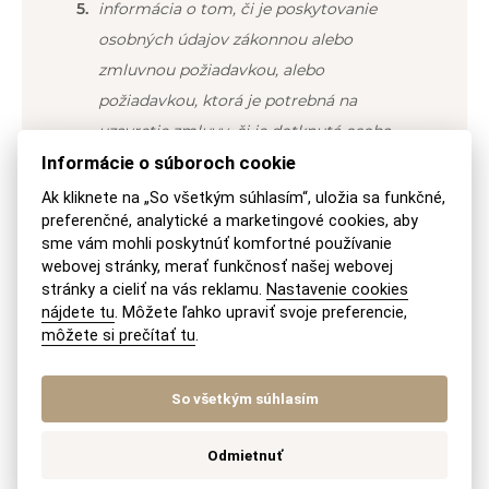
informácia o tom, či je poskytovanie
osobných údajov zákonnou alebo
zmluvnou požiadavkou, alebo
požiadavkou, ktorá je potrebná na
uzavretie zmluvy, či je dotknutá osoba
povinná poskytnúť osobné údaje, ako aj
Informácie o súboroch cookie
možné následky neposkytnutia takýchto
Ak kliknete na „So všetkým súhlasím“, uložia sa funkčné,
preferenčné, analytické a marketingové cookies, aby
údajov
sme vám mohli poskytnúť komfortné používanie
existencia automatizovaného
webovej stránky, merať funkčnosť našej webovej
stránky a cieliť na vás reklamu.
Nastavenie cookies
rozhodovania vrátane profilovania
nájdete tu
. Môžete ľahko upraviť svoje preferencie,
uvedeného v článku 22 ods. 1 a 4 a aspoň v
môžete si prečítať tu
.
týchto prípadoch zmysluplné informácie o
použitom postupe, ako aj význame a
So všetkým súhlasím
predpokladaných dôsledkoch takéhoto
spracúvania pre dotknutú osobu
Odmietnuť