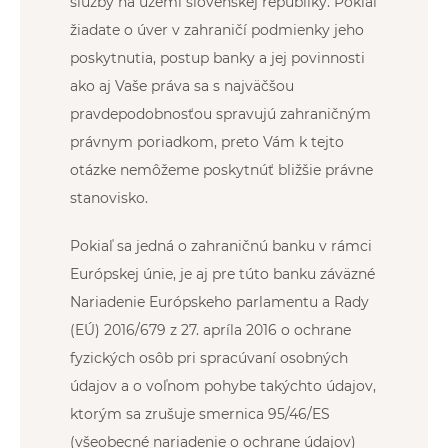
služby na území slovenskej republiky. Pokiaľ
žiadate o úver v zahraničí podmienky jeho
poskytnutia, postup banky a jej povinnosti
ako aj Vaše práva sa s najväčšou
pravdepodobnosťou spravujú zahraničným
právnym poriadkom, preto Vám k tejto
otázke nemôžeme poskytnúť bližšie právne
stanovisko.
Pokiaľ sa jedná o zahraničnú banku v rámci
Európskej únie, je aj pre túto banku záväzné
Nariadenie Európskeho parlamentu a Rady
(EÚ) 2016/679 z 27. apríla 2016 o ochrane
fyzických osôb pri spracúvaní osobných
údajov a o voľnom pohybe takýchto údajov,
ktorým sa zrušuje smernica 95/46/ES
(všeobecné nariadenie o ochrane údajov)