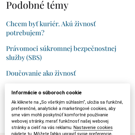
Podobné témy
Chcem byť kuriér. Akú živnosť
potrebujem?
Právomoci súkromnej bezpečnostnej
služby (SBS)
Doučovanie ako živnosť
Ako si založiť kaderníctvo?
Informácie o súboroch cookie
Ak kliknete na „So všetkým súhlasím“, uložia sa funkčné,
Ako založiť chovateľskú stanicu?
preferenčné, analytické a marketingové cookies, aby
sme vám mohli poskytnúť komfortné používanie
webovej stránky, merať funkčnosť našej webovej
stránky a cieliť na vás reklamu.
Nastavenie cookies
nájdete tu
. Môžete ľahko upraviť svoje preferencie,