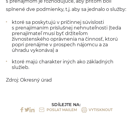
s prenájmom je rozhodujúce, aby pritom boli
splnené dve podmienky, t.j. aby sa jednalo o služby:
ktoré sa poskytujú v príčinnej súvislosti
s prenajímaním príslušnej nehnuteľnosti (teda
prenajímateľ musí byť držiteľom
živnostenského oprávnenia na činnosť, ktorú
popri prenájme v prospech nájomcu a za
úhradu vykonáva) a
ktoré majú charakter iných ako základných
služieb.
Zdroj: Okresný úrad
SDÍLEJTE NA:
POSLAT MAILEM
VYTISKNOUT