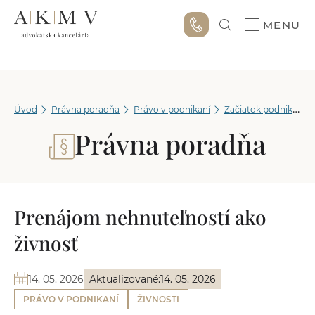
MENU
Úvod
Právna poradňa
Právo v podnikaní
Začiatok podnikania
Právna poradňa
Prenájom nehnuteľností ako
živnosť
14. 05. 2026
Aktualizované:
14. 05. 2026
PRÁVO V PODNIKANÍ
ŽIVNOSTI