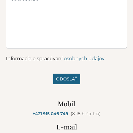
Informácie o spracúvaní
osobných údajov
ODOSLAŤ
A
l
Mobil
t
e
+421 915 046 749
(8-18 h Po-Pia)
r
n
E-mail
a
t