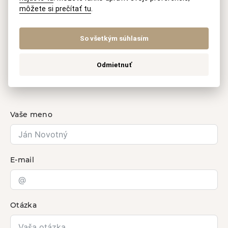
môžete si prečítať tu
.
Máte záujem o naše
So všetkým súhlasím
právne služby?
Odmietnuť
Kontaktujte nás
Vaše meno
E-mail
Otázka