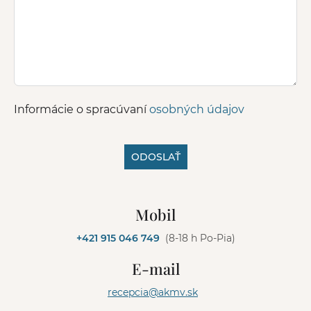
Informácie o spracúvaní
osobných údajov
ODOSLAŤ
A
l
Mobil
t
e
+421 915 046 749
(8-18 h Po-Pia)
r
n
E-mail
a
t
recepcia@akmv.sk
i
v