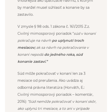
vhodnejšia ako späťvzatie návrhu, s ktorým
by manžel musel súhlasiť a konanie by sa
zastavilo.
V zmysle § 98 ods. 1 zákona č. 161/2015 Z.z.
Civilný mimosporový poriadok “
súd v konaní
pokračuje na návrh
po uplynutí troch
mesiacov;
ak sa návrh na pokračovanie v
konaní nepodá
do jedného roka, súd
konanie zastaví.”
Súd môže pokračovať v konaní len za 3
mesiace od prerušenia. Ako uvádza aj
odborná právna literatúra (Horváth, E.:
Civilný mimosporový poriadok – komentár,
2016)
“
Súd nemôže pokračovať v konaní skôr,
ako uplynú tri mesiace, a to ani v prípade