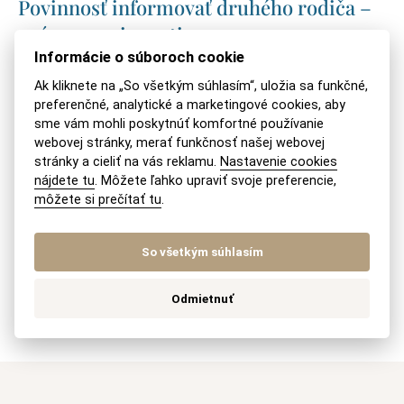
Povinnosť informovať druhého rodiča –
práva a povinnosti
Informácie o súboroch cookie
Ako dlho trvá vysporiadanie BSM – koľko
Ak kliknete na „So všetkým súhlasím“, uložia sa funkčné,
sa čaká na súdne pojednávanie?
preferenčné, analytické a marketingové cookies, aby
sme vám mohli poskytnúť komfortné používanie
webovej stránky, merať funkčnosť našej webovej
Vyživovacia povinnosť voči plnoletým
stránky a cieliť na vás reklamu.
Nastavenie cookies
deťom
nájdete tu
. Môžete ľahko upraviť svoje preferencie,
môžete si prečítať tu
.
Striedavá starostlivosť u malých detí
So všetkým súhlasím
Dôvody na rozvod – kedy vás rozvedú?
Odmietnuť