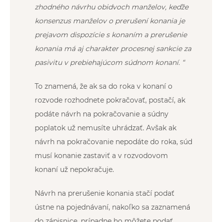
zhodného návrhu obidvoch manželov, keďže
konsenzus manželov o prerušení konania je
prejavom dispozície s konaním a prerušenie
konania má aj charakter procesnej sankcie za
pasivitu v prebiehajúcom súdnom konaní. “
To znamená, že ak sa do roka v konaní o
rozvode rozhodnete pokračovať, postačí, ak
podáte návrh na pokračovanie a súdny
poplatok už nemusíte uhrádzať. Avšak ak
návrh na pokračovanie nepodáte do roka, súd
musí konanie zastaviť a v rozvodovom
konaní už nepokračuje.
Návrh na prerušenie konania stačí podať
ústne na pojednávaní, nakoľko sa zaznamená
do zápisnice, prípadne ho môžete podať