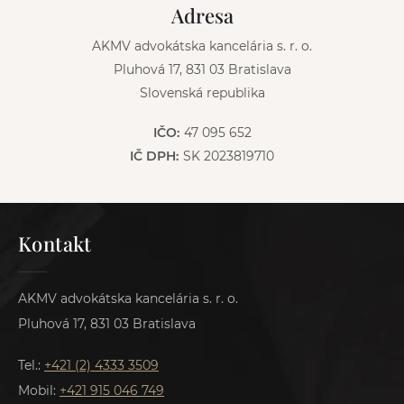
Adresa
e
:
AKMV advokátska kancelária s. r. o.
Pluhová 17, 831 03 Bratislava
Slovenská republika
IČO:
47 095 652
IČ DPH:
SK 2023819710
Kontakt
AKMV advokátska kancelária s. r. o.
Pluhová 17, 831 03 Bratislava
Tel.:
+421 (2) 4333 3509
Mobil:
+421 915 046 749