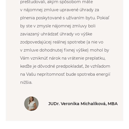
preštudovali, akým spôsobom máte
v nájomnej zmluve upravené úhrady za
plnenia poskytované s užívaním bytu. Pokiaľ
by ste v zmysle nájomnej zmluvy boli
zaviazaný uhrádzať úhrady vo výške
zodpovedajúcej reálnej spotrebe (a nie vo
v zmluve dohodnutej fixnej výške) mohol by
Vám vzniknúť nárok na vrátenie preplatku,
keďže je dôvodné predpokladať, že vzhľadom
na Vašu neprítomnosť bude spotreba energií
nižšia.
JUDr. Veronika Michalíková, MBA