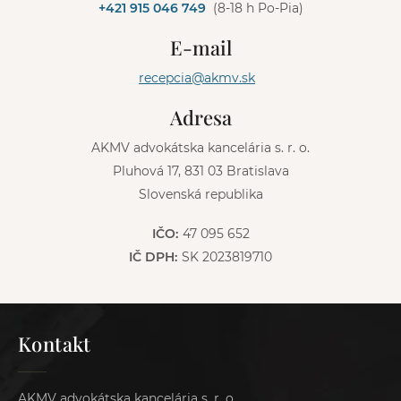
+421 915 046 749
(8-18 h Po-Pia)
r
n
E-mail
a
t
recepcia@akmv.sk
i
v
Adresa
e
:
AKMV advokátska kancelária s. r. o.
Pluhová 17, 831 03 Bratislava
Slovenská republika
IČO:
47 095 652
IČ DPH:
SK 2023819710
Kontakt
AKMV advokátska kancelária s. r. o.