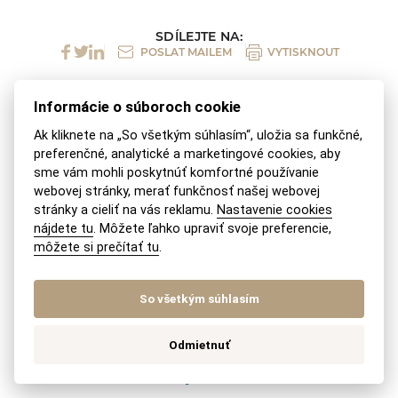
SDÍLEJTE NA:
POSLAT MAILEM
VYTISKNOUT
Informácie o súboroch cookie
Podobné témy
Ak kliknete na „So všetkým súhlasím“, uložia sa funkčné,
preferenčné, analytické a marketingové cookies, aby
sme vám mohli poskytnúť komfortné používanie
Vrátenie daru
webovej stránky, merať funkčnosť našej webovej
stránky a cieliť na vás reklamu.
Nastavenie cookies
nájdete tu
. Môžete ľahko upraviť svoje preferencie,
Čo je jednoduchá stavba?
môžete si prečítať tu
.
Ako zistiť ťarchu na nehnuteľnosť?
So všetkým súhlasím
Kedy sa platí daň za nehnuteľnosť?
Odmietnuť
Ako zistiť vek stavby?