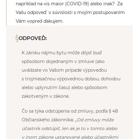
napríklad na vis maior (COVID-19) alebo inak? Za
Vašu odpoveď v súvislosti s mojím postupovaním
Vám vopred ďakujem.
ODPOVEĎ:
K zániku nájmu bytu môže dôjsť buď
spôsobom dojednaným v zmluve (ako
uvádzate vo Vašom prípade výpoveďou
s trojmesačnou výpovednou dobou, dohodou
alebo uplynutím času) alebo spôsobom
zakotveným v zákone.
Čo sa týka odstúpenia od zmluvy, podľa § 48
Občianskeho zákonníka: „
Od zmluvy môže
účastník odstúpiť, len ak je to v tomto alebo
v inom zákone ustanovené alebo účastníkmi