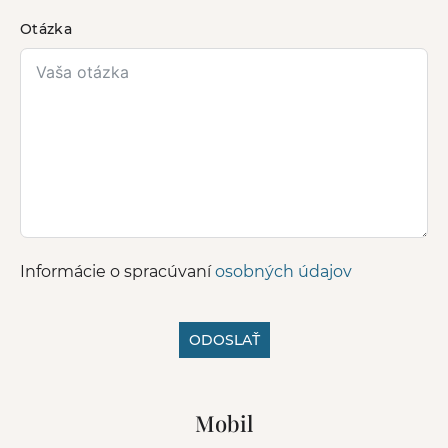
Otázka
Informácie o spracúvaní
osobných údajov
ODOSLAŤ
A
l
Mobil
t
e