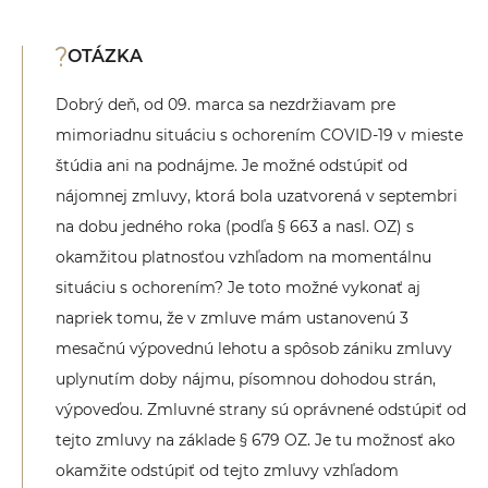
OTÁZKA
Dobrý deň, od 09. marca sa nezdržiavam pre
mimoriadnu situáciu s ochorením COVID-19 v mieste
štúdia ani na podnájme. Je možné odstúpiť od
nájomnej zmluvy, ktorá bola uzatvorená v septembri
na dobu jedného roka (podľa § 663 a nasl. OZ) s
okamžitou platnosťou vzhľadom na momentálnu
situáciu s ochorením? Je toto možné vykonať aj
napriek tomu, že v zmluve mám ustanovenú 3
mesačnú výpovednú lehotu a spôsob zániku zmluvy
uplynutím doby nájmu, písomnou dohodou strán,
výpoveďou. Zmluvné strany sú oprávnené odstúpiť od
tejto zmluvy na základe § 679 OZ. Je tu možnosť ako
okamžite odstúpiť od tejto zmluvy vzhľadom