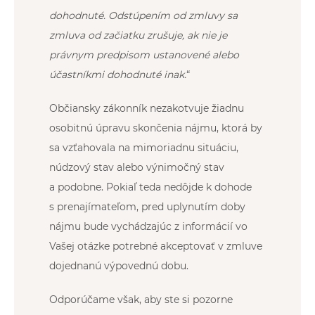
dohodnuté. Odstúpením od zmluvy sa
zmluva od začiatku zrušuje, ak nie je
právnym predpisom ustanovené alebo
účastníkmi dohodnuté inak.
“
Občiansky zákonník nezakotvuje žiadnu
osobitnú úpravu skončenia nájmu, ktorá by
sa vzťahovala na mimoriadnu situáciu,
núdzový stav alebo výnimočný stav
a podobne. Pokiaľ teda nedôjde k dohode
s prenajímateľom, pred uplynutím doby
nájmu bude vychádzajúc z informácií vo
Vašej otázke potrebné akceptovať v zmluve
dojednanú výpovednú dobu.
Odporúčame však, aby ste si pozorne