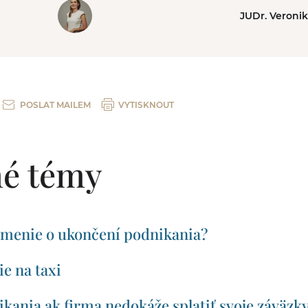
JUDr. Veroni
POSLAT MAILEM
VYTISKNOUT
é témy
ámenie o ukončení podnikania?
e na taxi
kania ak firma nedokáže splatiť svoje záväzk