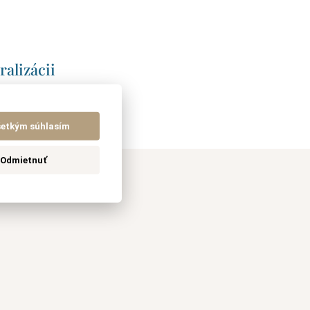
ralizácii
šetkým súhlasím
Odmietnuť