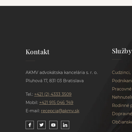
Služby
Kontakt
AKMV advokátska kancelária s. r. o.
Cudzinci,
Pluhová 17, 831 03 Bratislava
Podnikan
Pracovné
Tel.:
+421 (2) 4333 3509
Nehnuteľ
Mobil:
+421 915 046 749
Rodinné 
E-mail:
recepcia@akmv.sk
Dopravné
Občiansk