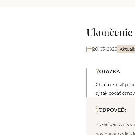
Ukončenie 
20. 03. 2026
Aktuali
OTÁZKA
Chcem zrušiť podn
aj tak podať daňo
ODPOVEĎ:
Pokiaľ daňovník v 
povinnosť podať d