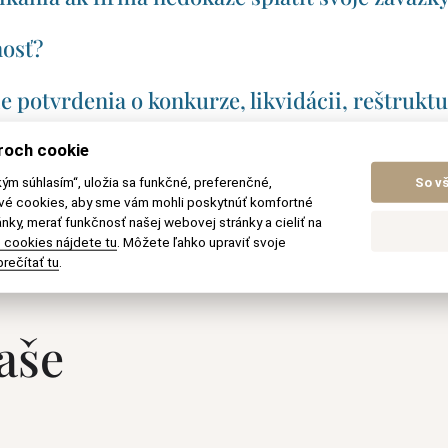
nosť?
e potvrdenia o konkurze, likvidácii, reštruktu
roch cookie
kým súhlasím“, uložia sa funkčné, preferenčné,
So v
ové cookies, aby sme vám mohli poskytnúť komfortné
nky, merať funkčnosť našej webovej stránky a cieliť na
 cookies nájdete tu
. Môžete ľahko upraviť svoje
rečítať tu
.
aše