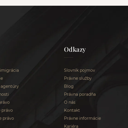
Odkazy
 imigrácia
Slovník pojmov
ie
Právne služby
 agentúry
Blog
nosti
Právna poradňa
právo
O nás
 právo
Kontakt
e právo
Právne informácie
Kariéra