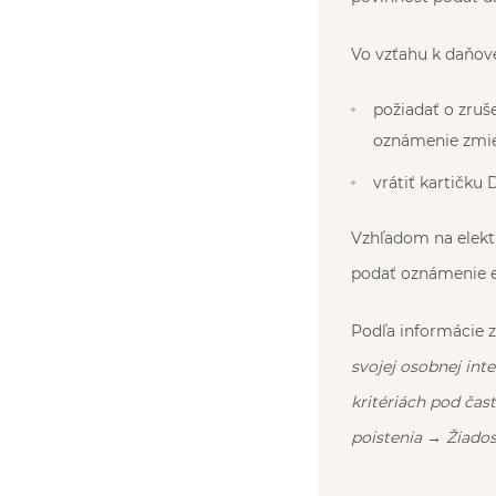
Vo vzťahu k daňov
požiadať o zruše
oznámenie zmien
vrátiť kartičku 
Vzhľadom na elekt
podať oznámenie e
Podľa informácie z
svojej osobnej int
kritériách pod čas
poistenia → Žiados