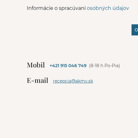
Informácie o spracúvaní
osobných údajov
O
A
l
t
e
Mobil
+421 915 046 749
(8-18 h Po-Pia)
r
n
E-mail
a
recepcia@akmv.sk
t
i
v
e
: