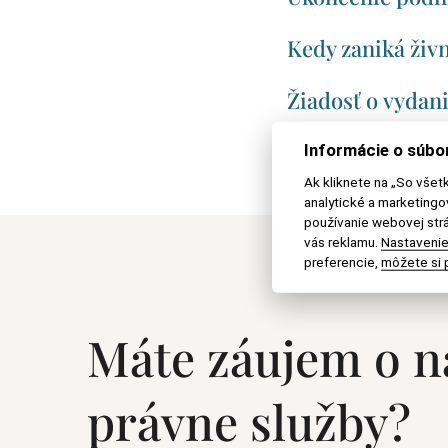
Kedy zaniká živ
Žiadosť o vydani
Informácie o súbo
Ak kliknete na „So všet
analytické a marketing
používanie webovej strá
vás reklamu.
Nastavenie
preferencie,
môžete si p
Máte záujem o n
právne služby?