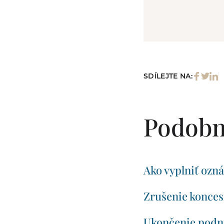
SDÍLEJTE NA:
Podobn
Ako vyplniť ozn
Zrušenie koncesi
Ukončenie podni