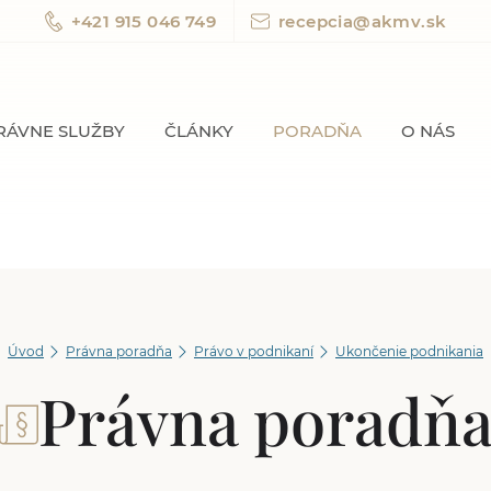
+421 915 046 749
recepcia@akmv.sk
RÁVNE SLUŽBY
ČLÁNKY
PORADŇA
O NÁS
Úvod
Právna poradňa
Právo v podnikaní
Ukončenie podnikania
Právna poradň