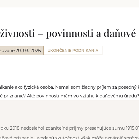
živnosti – povinnosti a daňové
zované:
20. 03. 2026
UKONČENIE PODNIKANIA
ikanie ako fyzická osoba. Nemal som žiadny príjem za posedný 
vé priznanie? Aké povinnosti mám vo vzťahu k daňovému úradu
roku 2018 nedosiahol zdaniteľné príjmy presahujúce sumu 1915,0
aňové priznanie, uvedenú skutočnosť však môže oznámiť správc