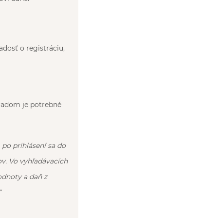
adosť o registráciu,
radom je potrebné
 po prihlásení sa do
ov. Vo vyhľadávacích
hodnoty a daň z
“