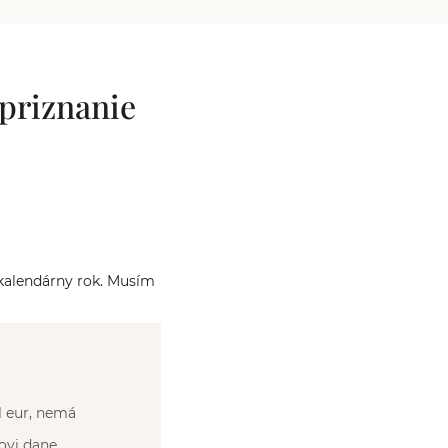
 priznanie
kalendárny rok. Musím
?
1 eur, nemá
ovi dane.